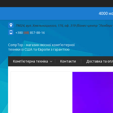
4000 но
79024, вул. Хмельницького, 176, оф. 319 (бізнес-центр "Лємберг")
+380
(68)
857-88-16
CompTop - магазин якісної комп'ютерної
техніки із США та Європи з гарантією
Комп'ютерна техніка
Контакти
Доставка та оп