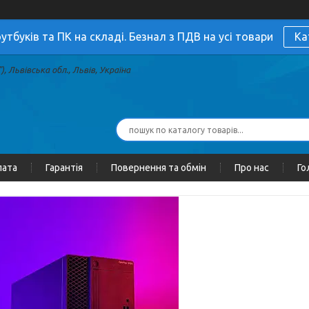
утбуків та ПК на складі. Безнал з ПДВ на усі товари
Ка
, Львівська обл., Львів, Україна
лата
Гарантія
Повернення та обмін
Про нас
Го