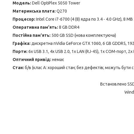
Модель:
Dell OptiPlex 5050 Tower
Материнська плата:
Q270
Процесор:
Intel Core i7-6700 (4 (8) ядра по 3.4 - 4.0 GHz), 8 M
Оперативна пам'ять:
8 GB DDR4
Постійна пам'ять:
500 GB SSD (нова комплектуюча)
Графіка:
дискретна nVidia GeForce GTX 1060, 6 GB GDDR5, 192
Порти:
6x USB 3.1, 4x USB 2.0, 1x LAN (RJ-45), 1x COM-порт, 2x 
Оптичний привід:
немає
Стан:
б/в (клас А: хороший стан; без дефектів; можуть бути 
Встановлено SSD
Wind