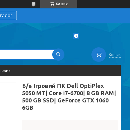
Кошик
талог
Кошик
ловна
Б/в Ігровий ПК Dell OptiPlex
5050 MT| Core i7-6700| 8 GB RAM|
500 GB SSD| GeForce GTX 1060
6GB