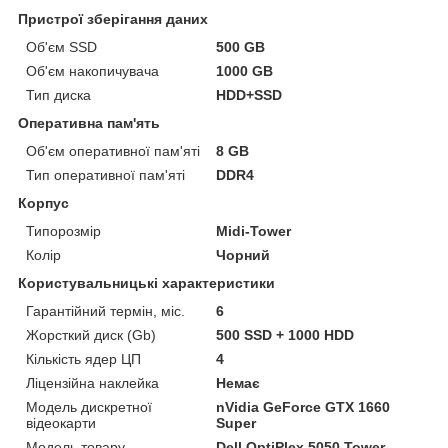
Пристрої зберігання даних
Об'єм SSD
500 GB
Об'єм накопичувача
1000 GB
Тип диска
HDD+SSD
Оперативна пам'ять
Об'єм оперативної пам'яті
8 GB
Тип оперативної пам'яті
DDR4
Корпус
Типорозмір
Midi-Tower
Колір
Чорний
Користувальницькі характеристики
Гарантійний термін, міс.
6
Жорсткий диск (Gb)
500 SSD + 1000 HDD
Кількість ядер ЦП
4
Ліцензійна наклейка
Немає
Модель дискретної
nVidia GeForce GTX 1660
відеокарти
Super
Модель товару
Dell OptiPlex 5050 Tower