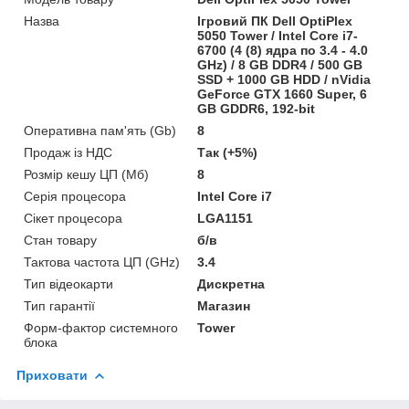
Назва
Ігровий ПК Dell OptiPlex
5050 Tower / Intel Core i7-
6700 (4 (8) ядра по 3.4 - 4.0
GHz) / 8 GB DDR4 / 500 GB
SSD + 1000 GB HDD / nVidia
GeForce GTX 1660 Super, 6
GB GDDR6, 192-bit
Оперативна пам'ять (Gb)
8
Продаж із НДС
Так (+5%)
Розмір кешу ЦП (Мб)
8
Серія процесора
Intel Core i7
Сікет процесора
LGA1151
Стан товару
б/в
Тактова частота ЦП (GHz)
3.4
Тип відеокарти
Дискретна
Тип гарантії
Магазин
Форм-фактор системного
Tower
блока
Приховати