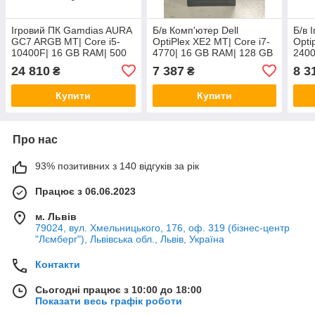
Ігровий ПК Gamdias AURA
Б/в Комп'ютер Dell
Б/в 
GC7 ARGB MT| Core i5-
OptiPlex XE2 MT| Core i7-
Opti
10400F| 16 GB RAM| 500
4770| 16 GB RAM| 128 GB
2400
GB SSD| GeForce GTX
SSD + 500 GB HDD|
SSD 
24 810
7 387
8 3
₴
₴
1660 Super 6GB
GeForce GTX 650 Ti 1GB
GeF
Купити
Купити
Про нас
93% позитивних з 140 відгуків за рік
Працює з 06.06.2023
м. Львів
79024, вул. Хмельницького, 176, оф. 319 (бізнес-центр
"Лємберг"), Львівська обл., Львів, Україна
Контакти
Сьогодні працює з 10:00 до 18:00
Показати весь графік роботи