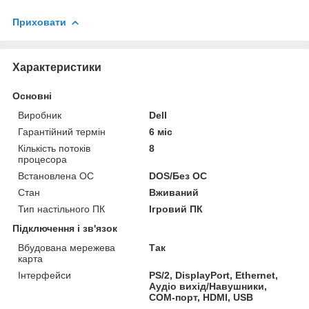
Приховати
Характеристики
Основні
Виробник
Dell
Гарантійний термін
6 міс
Кількість потоків
8
процесора
Встановлена ОС
DOS/Без ОС
Стан
Вживаний
Тип настільного ПК
Ігровий ПК
Підключення і зв'язок
Вбудована мережева
Так
карта
Інтерфейси
PS/2, DisplayPort, Ethernet,
Аудіо вихід/Навушники,
COM-порт, HDMI, USB