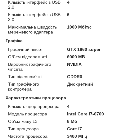
Кількість інтерфейсів USB
4
2.0
Кількість інтерфейсів USB
6
3.0
Максимальна швидкість
1000 Мбіт/с
мережевого адаптера
Графіка
Графічний чіпсет
GTX 1660 super
Об`єм відеопам'яті
6000 MB
Виробник графічного
NVIDIA
чіпсета
Тип відеопам'яті
GDDR6
Тип графічного
Дискретний
контролера
Характеристики процесора
Кількість ядер процесора
4
Модель процесора
Intel Core i7-6700
Об'єм кешу L3
8 Мб
Тип процесора
Core i7
Частота процесора
3400 МГц