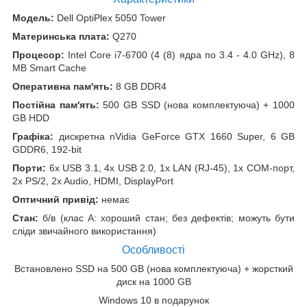
Модель:
Dell OptiPlex 5050 Tower
Материнська плата:
Q270
Процесор:
Intel Core i7-6700 (4 (8) ядра по 3.4 - 4.0 GHz), 8
MB Smart Cache
Оперативна пам'ять:
8 GB DDR4
Постійна пам'ять:
500 GB SSD (нова комплектуюча) + 1000
GB HDD
Графіка:
дискретна nVidia GeForce GTX 1660 Super, 6 GB
GDDR6, 192-bit
Порти:
6x USB 3.1, 4x USB 2.0, 1x LAN (RJ-45), 1x COM-порт,
2x PS/2, 2x Audio, HDMI, DisplayPort
Оптичний привід:
немає
Стан:
б/в (клас А: хороший стан; без дефектів; можуть бути
сліди звичайного використання)
Особливості
Встановлено SSD на 500 GB (нова комплектуюча) + жорсткий
диск на 1000 GB
Windows 10 в подарунок