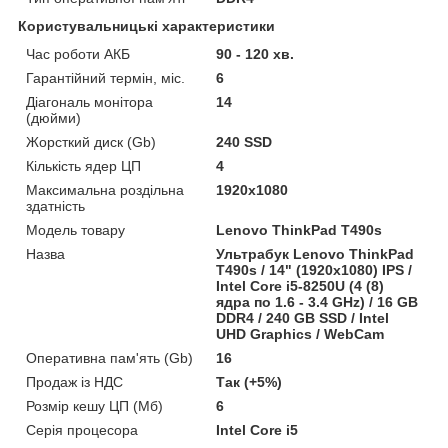
Користувальницькі характеристики
Час роботи АКБ
90 - 120 хв.
Гарантійний термін, міс.
6
Діагональ монітора
14
(дюйми)
Жорсткий диск (Gb)
240 SSD
Кількість ядер ЦП
4
Максимальна роздільна
1920x1080
здатність
Модель товару
Lenovo ThinkPad T490s
Назва
Ультрабук Lenovo ThinkPad
T490s / 14" (1920x1080) IPS /
Intel Core i5-8250U (4 (8)
ядра по 1.6 - 3.4 GHz) / 16 GB
DDR4 / 240 GB SSD / Intel
UHD Graphics / WebCam
Оперативна пам'ять (Gb)
16
Продаж із НДС
Так (+5%)
Розмір кешу ЦП (Мб)
6
Серія процесора
Intel Core i5