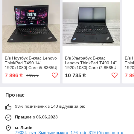
Б/в Ноутбук Б-клас Lenovo
Б/в Ультрабук Б-клас
Б/в 
ThinkPad T490 14"
Lenovo ThinkPad T490 14"
Thin
1920x1080| Core i5-8365U|
1920x1080| Core i7-8565U|
1920
8 GB RAM| 128 GB SSD|
16 GB RAM| 240 GB SSD|
8 GB
7 896
10 735
7 8
₴
₴
7 996 ₴
UHD 620
UHD
UHD
Про нас
93% позитивних з 140 відгуків за рік
Працює з 06.06.2023
м. Львів
79024, вул. Хмельницького, 176, оф. 319 (бізнес-центр