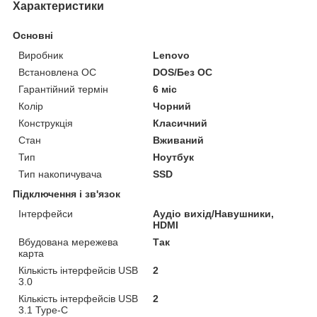
Характеристики
Основні
Виробник
Lenovo
Встановлена ОС
DOS/Без ОС
Гарантійний термін
6 міс
Колір
Чорний
Конструкція
Класичний
Стан
Вживаний
Тип
Ноутбук
Тип накопичувача
SSD
Підключення і зв'язок
Інтерфейси
Аудіо вихід/Навушники,
HDMI
Вбудована мережева
Так
карта
Кількість інтерфейсів USB
2
3.0
Кількість інтерфейсів USB
2
3.1 Type-C