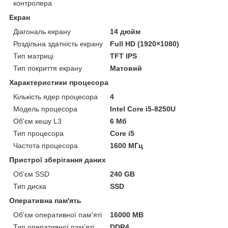
контролера
Екран
Діагональ екрану
14 дюйм
Роздільна здатність екрану
Full HD (1920×1080)
Тип матриці
TFT IPS
Тип покриття екрану
Матовий
Характеристики процесора
Кількість ядер процесора
4
Модель процесора
Intel Core i5-8250U
Об'єм кешу L3
6 Мб
Тип процесора
Core i5
Частота процесора
1600 МГц
Пристрої зберігання даних
Об'єм SSD
240 GB
Тип диска
SSD
Оперативна пам'ять
Об'єм оперативної пам'яті
16000 MB
Тип оперативної пам'яті
DDR4