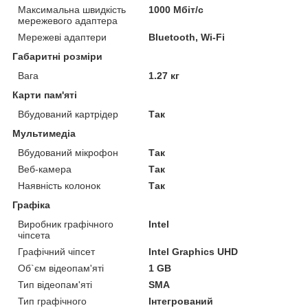
Максимальна швидкість
1000 Мбіт/с
мережевого адаптера
Мережеві адаптери
Bluetooth, Wi-Fi
Габаритні розміри
Вага
1.27 кг
Карти пам'яті
Вбудований картрідер
Так
Мультимедіа
Вбудований мікрофон
Так
Веб-камера
Так
Наявність колонок
Так
Графіка
Виробник графічного
Intel
чіпсета
Графічний чіпсет
Intel Graphics UHD
Об`єм відеопам'яті
1 GB
Тип відеопам'яті
SMA
Тип графічного
Інтегрований