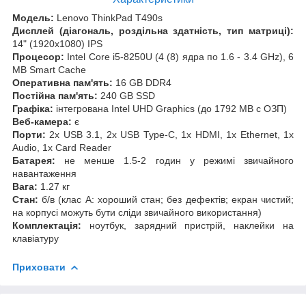
Модель:
Lenovo ThinkPad T490s
Дисплей (діагональ, роздільна здатність, тип матриці):
14" (1920x1080) IPS
Процесор:
Intel Core i5-8250U (4 (8) ядра по 1.6 - 3.4 GHz), 6
MB Smart Cache
Оперативна пам'ять:
16 GB DDR4
Постійна пам'ять:
240 GB SSD
Графіка:
інтегрована Intel UHD Graphics (до 1792 MB с ОЗП)
Веб-камера:
є
Порти:
2x USB 3.1, 2x USB Type-C, 1x HDMI, 1x Ethernet, 1x
Audio, 1x Card Reader
Батарея:
не менше 1.5-2 годин у режимі звичайного
навантаження
Вага:
1.27 кг
Стан:
б/в (клас А: хороший стан; без дефектів; екран чистий;
на корпусі можуть бути сліди звичайного використання)
Комплектація:
ноутбук, зарядний пристрій, наклейки на
клавіатуру
Приховати