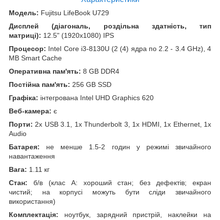
Модель:
Fujitsu LifeBook U729
Дисплей (діагональ, роздільна здатність, тип
матриці):
12.5" (1920x1080) IPS
Процесор:
Intel Core і3-8130U (2 (4) ядра по 2.2 - 3.4 GHz), 4
MB Smart Cache
Оперативна пам'ять:
8 GB DDR4
Постійна пам'ять:
256 GB SSD
Графіка:
інтегрована Intel UHD Graphics 620
Веб-камера:
є
Порти:
2x USB 3.1, 1x Thunderbolt 3, 1x HDMI, 1x Ethernet, 1x
Audio
Батарея:
не менше 1.5-2 годин у режимі звичайного
навантаження
Вага:
1.11 кг
Стан:
б/в (клас А: хороший стан; без дефектів; екран
чистий; на корпусі можуть бути сліди звичайного
використання)
Комплектація:
ноутбук, зарядний пристрій, наклейки на