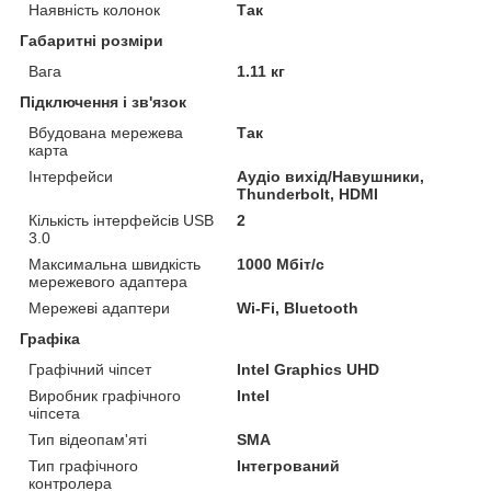
Наявність колонок
Так
Габаритні розміри
Вага
1.11 кг
Підключення і зв'язок
Вбудована мережева
Так
карта
Інтерфейси
Аудіо вихід/Навушники,
Thunderbolt, HDMI
Кількість інтерфейсів USB
2
3.0
Максимальна швидкість
1000 Мбіт/с
мережевого адаптера
Мережеві адаптери
Wi-Fi, Bluetooth
Графіка
Графічний чіпсет
Intel Graphics UHD
Виробник графічного
Intel
чіпсета
Тип відеопам'яті
SMA
Тип графічного
Інтегрований
контролера