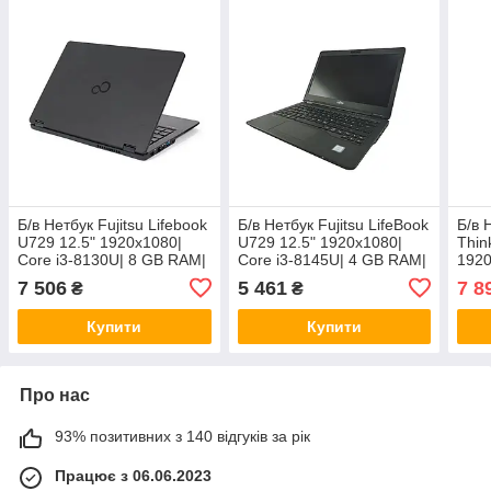
Б/в Нетбук Fujitsu Lifebook
Б/в Нетбук Fujitsu LifeBook
Б/в 
U729 12.5" 1920x1080|
U729 12.5" 1920x1080|
Thin
Core i3-8130U| 8 GB RAM|
Core i3-8145U| 4 GB RAM|
1920
256 GB SSD| UHD 620
120 GB SSD| UHD
8 GB
7 506
5 461
7 8
₴
₴
UHD
Купити
Купити
Про нас
93% позитивних з 140 відгуків за рік
Працює з 06.06.2023