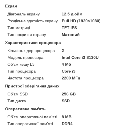
Екран
Діагональ екрану
12.5 дюйм
Роздільна здатність екрану
Full HD (1920×1080)
Тип матриці
TFT IPS
Тип покриття екрану
Матовий
Характеристики процесора
Кількість ядер процесора
2
Модель процесора
Intel Core і3-8130U
Об'єм кешу L3
4 Мб
Тип процесора
Core i3
Частота процесора
2200 МГц
Пристрої зберігання даних
Об'єм SSD
256 GB
Тип диска
SSD
Оперативна пам'ять
Об'єм оперативної пам'яті
8 MB
Тип оперативної пам'яті
DDR4