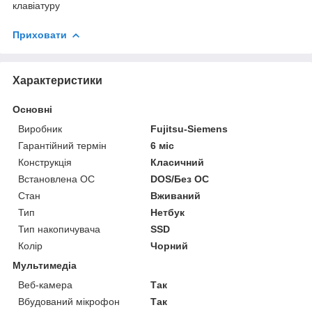
клавіатуру
Приховати
Характеристики
Основні
Виробник
Fujitsu-Siemens
Гарантійний термін
6 міс
Конструкція
Класичний
Встановлена ОС
DOS/Без ОС
Стан
Вживаний
Тип
Нетбук
Тип накопичувача
SSD
Колір
Чорний
Мультимедіа
Веб-камера
Так
Вбудований мікрофон
Так