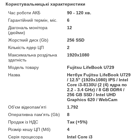
Користувальницькі характеристики
Час роботи АКБ
90 - 120 хв.
Гарантійний термін, міс.
6
Діагональ монітора
12
(дюйми)
Жорсткий диск (Gb)
256 SSD
Кількість ядер ЦП
2
Максимальна роздільна
1920x1080
здатність
Модель товару
Fujitsu LifeBook U729
Назва
Нетбук Fujitsu LifeBook U729
/ 12.5" (1920x1080) IPS / Intel
Core і3-8130U (2 (4) ядра по
2.2 - 3.4 GHz) / 8 GB DDR4 /
256 GB SSD / Intel UHD
Graphics 620 / WebCam
Об'єм відеопам'яті
1.792
Оперативна пам'ять (Gb)
8
Продаж із НДС
Так (+5%)
Розмір кешу ЦП (Мб)
4
Серія процесора
Intel Core i3