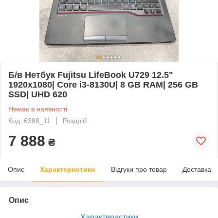
Б/в Нетбук Fujitsu LifeBook U729 12.5"
1920x1080| Core і3-8130U| 8 GB RAM| 256 GB
SSD| UHD 620
Немає в наявності
Код: 6388_11
Роздріб
7 888
₴
Опис
Характеристики
Відгуки про товар
Доставка
Опис
Характеристики