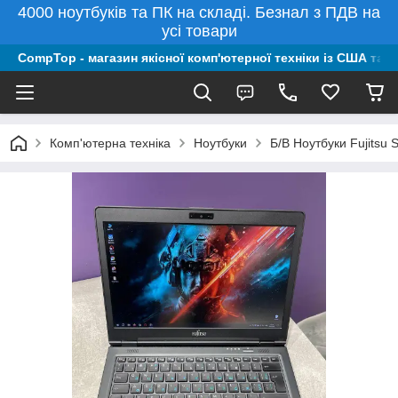
4000 ноутбуків та ПК на складі. Безнал з ПДВ на
усі товари
CompTop - магазин якісної комп'ютерної техніки із США та 
Комп'ютерна техніка
Ноутбуки
Б/В Ноутбуки Fujitsu 