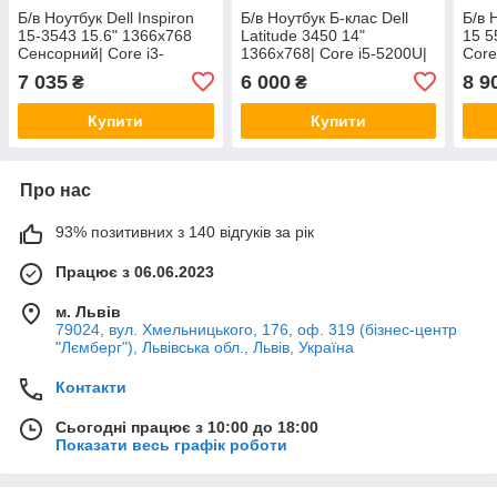
Б/в Ноутбук Dell Inspiron
Б/в Ноутбук Б-клас Dell
Б/в 
15-3543 15.6" 1366x768
Latitude 3450 14"
15 5
Сенсорний| Core i3-
1366x768| Core i5-5200U|
Core
5005U| 8 GB RAM| 240 GB
8 GB RAM| 128 GB SSD|
128 
7 035
6 000
8 9
₴
₴
SSD| HD 5500
HD 5500
Купити
Купити
Про нас
93% позитивних з 140 відгуків за рік
Працює з 06.06.2023
м. Львів
79024, вул. Хмельницького, 176, оф. 319 (бізнес-центр
"Лємберг"), Львівська обл., Львів, Україна
Контакти
Сьогодні працює з 10:00 до 18:00
Показати весь графік роботи