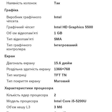
Наявність колонок
Так
Графіка
Виробник графічного
Intel
чіпсета
Графічний чіпсет
Intel HD Graphics 5500
Об`єм відеопам'яті
1 GB
Тип відеопам'яті
SMA
Тип графічного
Інтегрований
контролера
Екран
Діагональ екрану
15.6 дюйм
Роздільна здатність екрану
1366×768
Тип матриці
TFT TN
Тип покриття екрану
Матовий
Характеристики процесора
Кількість ядер процесора
2
Модель процесора
Intel Core i5-5200U
Об'єм кешу L3
3 Мб