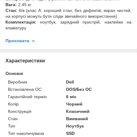
Вага:
2.45 кг
Стан:
б/в (клас А: хороший стан; без дефектів; екран чистий;
на корпусі можуть бути сліди звичайного використання)
Комплектація:
ноутбук, зарядний пристрій, наклейки на
клавіатуру
Приховати
Характеристики
Основні
Виробник
Dell
Встановлена ОС
DOS/Без ОС
Гарантійний термін
6 міс
Колір
Чорний
Конструкція
Класичний
Стан
Вживаний
Тип
Ноутбук
Тип накопичувача
SSD