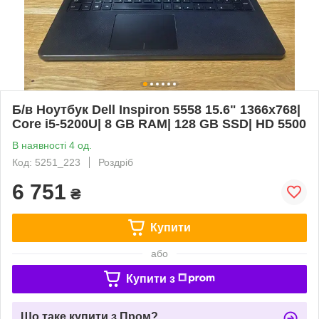
Б/в Ноутбук Dell Inspiron 5558 15.6" 1366x768|
Core i5-5200U| 8 GB RAM| 128 GB SSD| HD 5500
В наявності 4 од.
Код: 5251_223
Роздріб
6 751
₴
Купити
або
Купити з
Що таке купити з Пром?