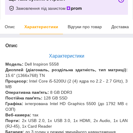
Замовлення під захистом
Опис
Характеристики
Відгуки про товар
Доставка
Опис
Характеристики
Модель:
Dell Inspiron 5558
Дисплей (діагональ, роздільна здатність, тип матриці):
15.6" (1366x768) TN
Процесор:
Intel Core i5-5200U (2 (4) ядра по 2.2 - 2.7 GHz), 3
MB
Оперативна пам'ять:
8 GB DDR3
Постійна пам'ять:
128 GB SSD
Графіка:
інтегрована Intel HD Graphics 5500 (до 1792 MB с
ОЗП)
Веб-камера:
так
Порти:
2x USB 2.0, 1x USB 3.0, 1x HDMI, 2x Audio, 1x LAN
(RJ-45), 1x Card Reader
Батарея:
до 3 годин у режимі звичайного навантаження