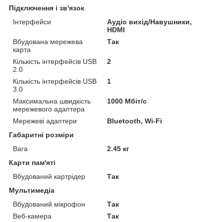
Підключення і зв'язок
Інтерфейси
Аудіо вихід/Навушники,
HDMI
Вбудована мережева
Так
карта
Кількість інтерфейсів USB
2
2.0
Кількість інтерфейсів USB
1
3.0
Максимальна швидкість
1000 Мбіт/с
мережевого адаптера
Мережеві адаптери
Bluetooth, Wi-Fi
Габаритні розміри
Вага
2.45 кг
Карти пам'яті
Вбудований картрідер
Так
Мультимедіа
Вбудований мікрофон
Так
Веб-камера
Так