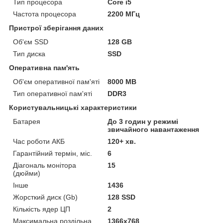
Тип процесора
Core i5
Частота процесора
2200 МГц
Пристрої зберігання даних
Об'єм SSD
128 GB
Тип диска
SSD
Оперативна пам'ять
Об'єм оперативної пам'яті
8000 MB
Тип оперативної пам'яті
DDR3
Користувальницькі характеристики
Батарея
До 3 годин у режимі
звичайного навантаження
Час роботи АКБ
120+ хв.
Гарантійний термін, міс.
6
Діагональ монітора
15
(дюйми)
Інше
1436
Жорсткий диск (Gb)
128 SSD
Кількість ядер ЦП
2
Максимальна роздільна
1366x768