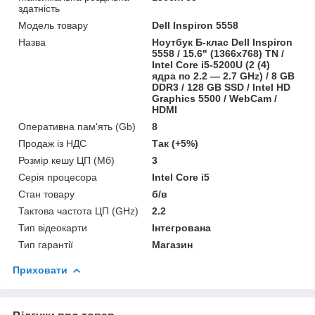
здатність
Модель товару
Dell Inspiron 5558
Назва
Ноутбук Б-клас Dell Inspiron
5558 / 15.6" (1366x768) TN /
Intel Core i5-5200U (2 (4)
ядра по 2.2 — 2.7 GHz) / 8 GB
DDR3 / 128 GB SSD / Intel HD
Graphics 5500 / WebCam /
HDMI
Оперативна пам'ять (Gb)
8
Продаж із НДС
Так (+5%)
Розмір кешу ЦП (Мб)
3
Серія процесора
Intel Core i5
Стан товару
б/в
Тактова частота ЦП (GHz)
2.2
Тип відеокарти
Інтегрована
Тип гарантії
Магазин
Приховати