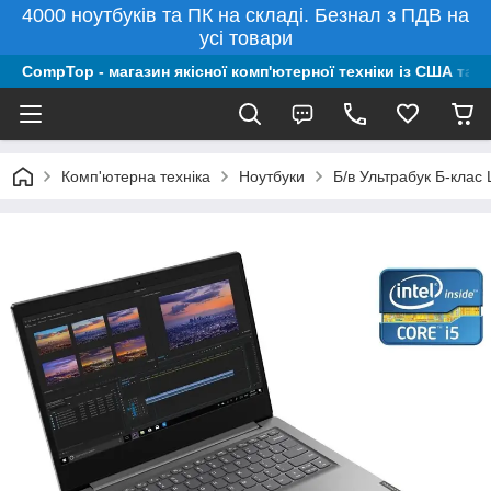
4000 ноутбуків та ПК на складі. Безнал з ПДВ на
усі товари
CompTop - магазин якісної комп'ютерної техніки із США та 
Комп'ютерна техніка
Ноутбуки
Б/в Ультрабук Б-клас