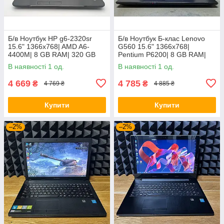
Б/в Ноутбук HP g6-2320sr
Б/в Ноутбук Б-клас Lenovo
15.6" 1366x768| AMD A6-
G560 15.6" 1366x768|
4400M| 8 GB RAM| 320 GB
Pentium P6200| 8 GB RAM|
HDD| Radeon HD 7520G
120 GB SSD| HD
В наявності 1 од.
В наявності 1 од.
4 669
4 785
₴
₴
4 769 ₴
4 885 ₴
Купити
Купити
–2%
–2%