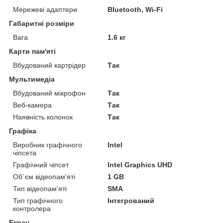
Мережеві адаптери
Bluetooth, Wi-Fi
Габаритні розміри
Вага
1.6 кг
Карти пам'яті
Вбудований картрідер
Так
Мультимедіа
Вбудований мікрофон
Так
Веб-камера
Так
Наявність колонок
Так
Графіка
Виробник графічного
Intel
чіпсета
Графічний чіпсет
Intel Graphics UHD
Об`єм відеопам'яті
1 GB
Тип відеопам'яті
SMA
Тип графічного
Інтегрований
контролера
Екран