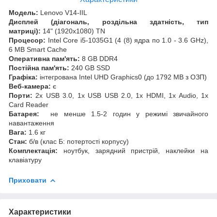
Модель:
Lenovo V14-IIL
Дисплей (діагональ, роздільна здатність, тип
матриці):
14" (1920x1080) TN
Процесор:
Intel Core i5-1035G1 (4 (8) ядра по 1.0 - 3.6 GHz),
6 MB Smart Cache​​​​​​
Оперативна пам'ять:
8 GB DDR4
Постійна пам'ять:
240 GB SSD
Графіка:
інтегрована Intel UHD Graphics0 (до 1792 MB з ОЗП)
Веб-камера:
є
Порти:
2x USB 3.0, 1x USB USB 2.0, 1x HDMI, 1x Audio, 1x
Card Reader
Батарея:
не менше 1.5-2 годин у режимі звичайного
навантаження
Вага:
1.6 кг
Стан:
б/в (клас Б: потертості корпусу)
Комплектація:
ноутбук, зарядний пристрій, наклейки на
клавіатуру
Приховати
Характеристики