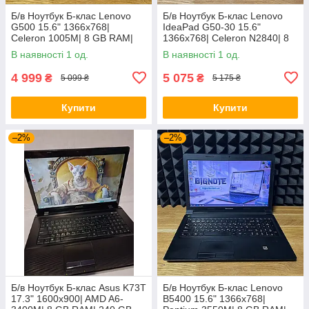
Б/в Ноутбук Б-клас Lenovo
Б/в Ноутбук Б-клас Lenovo
G500 15.6" 1366x768|
IdeaPad G50-30 15.6"
Celeron 1005M| 8 GB RAM|
1366x768| Celeron N2840| 8
128 GB SSD| HD
GB RAM| 128 GB SSD| HD
В наявності 1 од.
В наявності 1 од.
4 999
5 075
₴
₴
5 099 ₴
5 175 ₴
Купити
Купити
–2%
–2%
Б/в Ноутбук Б-клас Asus K73T
Б/в Ноутбук Б-клас Lenovo
17.3" 1600x900| AMD A6-
B5400 15.6" 1366x768|