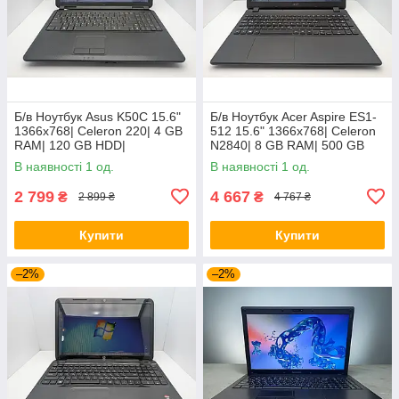
Б/в Ноутбук Asus K50C 15.6"
Б/в Ноутбук Acer Aspire ES1-
1366x768| Celeron 220| 4 GB
512 15.6" 1366x768| Celeron
RAM| 120 GB HDD|
N2840| 8 GB RAM| 500 GB
HDD| HD
В наявності 1 од.
В наявності 1 од.
2 799
4 667
₴
₴
2 899 ₴
4 767 ₴
Купити
Купити
–2%
–2%