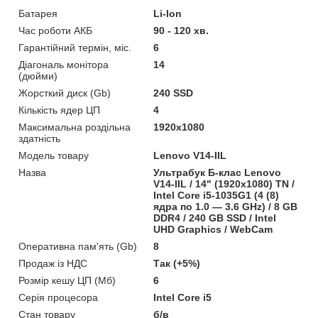
Батарея
Li-Ion
Час роботи АКБ
90 - 120 хв.
Гарантійний термін, міс.
6
Діагональ монітора
14
(дюйми)
Жорсткий диск (Gb)
240 SSD
Кількість ядер ЦП
4
Максимальна роздільна
1920x1080
здатність
Модель товару
Lenovo V14-IIL
Назва
Ультрабук Б-клас Lenovo
V14-IIL / 14" (1920x1080) TN /
Intel Core i5-1035G1 (4 (8)
ядра по 1.0 — 3.6 GHz) / 8 GB
DDR4 / 240 GB SSD / Intel
UHD Graphics / WebCam
Оперативна пам'ять (Gb)
8
Продаж із НДС
Так (+5%)
Розмір кешу ЦП (Мб)
6
Серія процесора
Intel Core i5
Стан товару
б/в