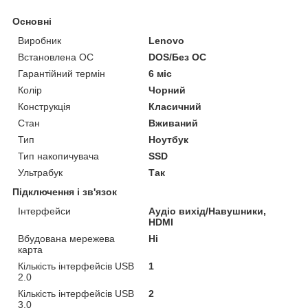
Основні
Виробник
Lenovo
Встановлена ОС
DOS/Без ОС
Гарантійний термін
6 міс
Колір
Чорний
Конструкція
Класичний
Стан
Вживаний
Тип
Ноутбук
Тип накопичувача
SSD
Ультрабук
Так
Підключення і зв'язок
Інтерфейси
Аудіо вихід/Навушники,
HDMI
Вбудована мережева
Ні
карта
Кількість інтерфейсів USB
1
2.0
Кількість інтерфейсів USB
2
3.0