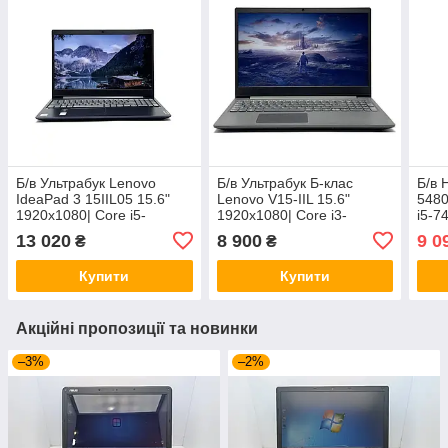
Б/в Ультрабук Lenovo
Б/в Ультрабук Б-клас
Б/в 
IdeaPad 3 15IIL05 15.6"
Lenovo V15-IIL 15.6"
5480
1920x1080| Core i5-
1920x1080| Core i3-
i5-7
1035G1| 8 GB RAM| 256
1005G1| 8 GB RAM| 128
GB 
13 020
8 900
9 0
₴
₴
GB SSD| UHD
GB SSD| UHD
Купити
Купити
Акційні пропозиції та новинки
–3%
–2%