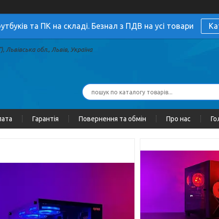
утбуків та ПК на складі. Безнал з ПДВ на усі товари
Ка
, Львівська обл., Львів, Україна
лата
Гарантія
Повернення та обмін
Про нас
Го