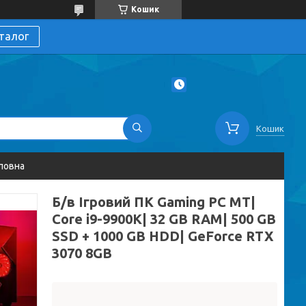
Кошик
талог
Кошик
ловна
Б/в Ігровий ПК Gaming PC MT|
Core i9-9900K| 32 GB RAM| 500 GB
SSD + 1000 GB HDD| GeForce RTX
3070 8GB