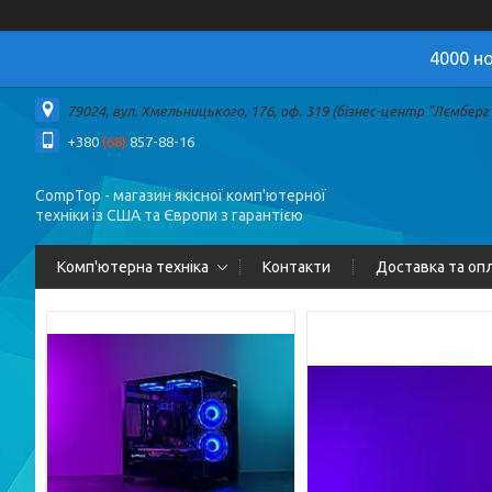
4000 но
79024, вул. Хмельницького, 176, оф. 319 (бізнес-центр "Лємберг")
+380
(68)
857-88-16
CompTop - магазин якісної комп'ютерної
техніки із США та Європи з гарантією
Комп'ютерна техніка
Контакти
Доставка та оп