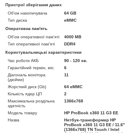
Пристрої зберігання даних
Об'єм накопичувача
64 GB
Тип диска
eMMC
Оперативна пам'ять
Об'єм оперативної пам'яті
4000 MB
Тип оперативної пам'яті
DDR4
Користувальницькі характеристики
Час роботи АКБ
90 - 120 хв.
Гарантійний термін, міс.
6
Діагональ монітора
11
(дюйми)
Жорсткий диск (Gb)
64 eMMC
Кількість ядер ЦП
2
Максимальна роздільна
1366x768
здатність
Модель товару
HP ProBook x360 11 G3 EE
Назва
Нетбук-трансформер HP
ProBook x360 11 G3 EE / 11.6"
(1366x768) TN Touch / Intel