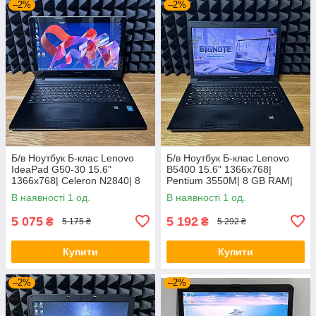
–2%
–2%
Б/в Ноутбук Б-клас Lenovo
Б/в Ноутбук Б-клас Lenovo
IdeaPad G50-30 15.6"
B5400 15.6" 1366x768|
1366x768| Celeron N2840| 8
Pentium 3550M| 8 GB RAM|
GB RAM| 128 GB SSD| HD
128 GB SSD| HD
В наявності 1 од.
В наявності 1 од.
5 075
5 192
₴
₴
5 175 ₴
5 292 ₴
Купити
Купити
–2%
–2%