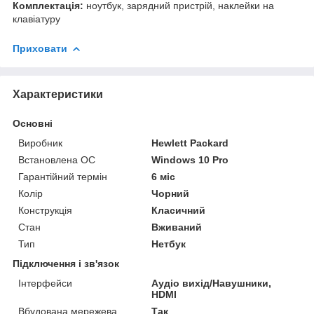
Комплектація:
ноутбук, зарядний пристрій, наклейки на
клавіатуру
Приховати
Характеристики
Основні
Виробник
Hewlett Packard
Встановлена ОС
Windows 10 Pro
Гарантійний термін
6 міс
Колір
Чорний
Конструкція
Класичний
Стан
Вживаний
Тип
Нетбук
Підключення і зв'язок
Інтерфейси
Аудіо вихід/Навушники,
HDMI
Вбудована мережева
Так