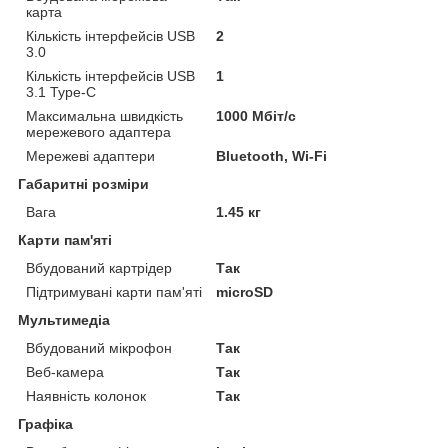
карта
Кількість інтерфейсів USB
2
3.0
Кількість інтерфейсів USB
1
3.1 Type-C
Максимальна швидкість
1000 Мбіт/с
мережевого адаптера
Мережеві адаптери
Bluetooth, Wi-Fi
Габаритні розміри
Вага
1.45 кг
Карти пам'яті
Вбудований картрідер
Так
Підтримувані карти пам'яті
microSD
Мультимедіа
Вбудований мікрофон
Так
Веб-камера
Так
Наявність колонок
Так
Графіка