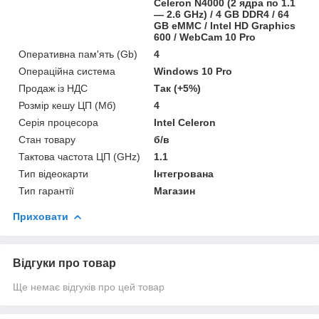
Celeron N4000 (2 ядра по 1.1
— 2.6 GHz) / 4 GB DDR4 / 64
GB eMMC / Intel HD Graphics
600 / WebCam 10 Pro
Оперативна пам'ять (Gb)
4
Операційна система
Windows 10 Pro
Продаж із НДС
Так (+5%)
Розмір кешу ЦП (Мб)
4
Серія процесора
Intel Celeron
Стан товару
б/в
Тактова частота ЦП (GHz)
1.1
Тип відеокарти
Інтегрована
Тип гарантії
Магазин
Приховати
Відгуки про товар
Ще немає відгуків про цей товар