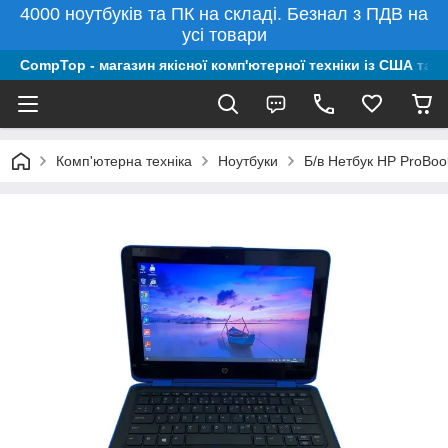
4000 ноутбуків та ПК на складі. Безнал з ПДВ на
усі товари
CompTop - магазин якісної комп'ютерної техніки із США та 
Комп'ютерна техніка
Ноутбуки
Б/в Нетбук HP ProBo