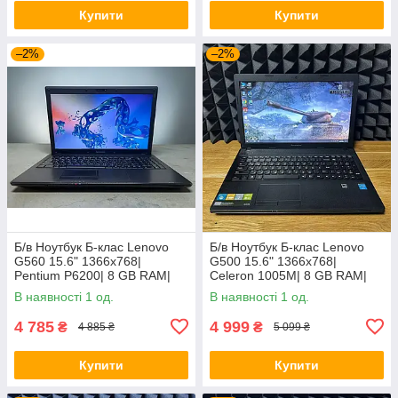
Купити
Купити
–2%
–2%
Б/в Ноутбук Б-клас Lenovo
Б/в Ноутбук Б-клас Lenovo
G560 15.6" 1366x768|
G500 15.6" 1366x768|
Pentium P6200| 8 GB RAM|
Celeron 1005M| 8 GB RAM|
120 GB SSD| HD
128 GB SSD| HD
В наявності 1 од.
В наявності 1 од.
4 785
4 999
₴
₴
4 885 ₴
5 099 ₴
Купити
Купити