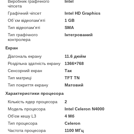
Виробник графічного
Intel
чіпсета
Графічний чіпсет
Intel HD Graphics
Об`єм відеопам'яті
1 GB
Тип відеопам'яті
SMA
Тип графічного
Інтегрований
контролера
Екран
Діагональ екрану
11.6 дюйм
Роздільна здатність екрану
1366×768
Сенсорний екран
Так
Тип матриці
TFT TN
Тип покриття екрану
Матовий
Характеристики процесора
Кількість ядер процесора
2
Модель процесора
Intel Celeron N4000
Об'єм кешу L3
4 Мб
Тип процесора
Celeron
Частота процесора
1100 МГц