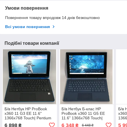
Умови повернення
Повернення товару впродовж 14 днів безкоштовно
Всі умови повернення
Подібні товари компанії
Б/в Нетбук HP ProBook
Б/в Нетбук Б-клас HP
Б/в 
x360 11 G3 EE 11.6"
ProBook x360 11 G5 EE
x360
1366x768 Touch| Pentium
11.6" 1366x768 Touch|
1366
Silver N5000| 8GB RAM|
Pentium Silver N5030| 8GB
Silv
6 898
6 348
5 9
₴
₴
6 448 ₴
256GB SSD| UHD 605
RAM| 128GB SSD| HD 605
128