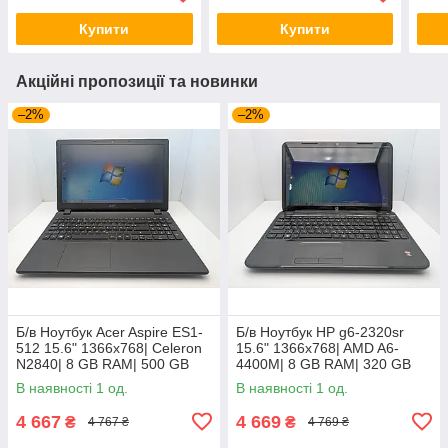
Купити
Купити
Акційні пропозиції та новинки
–2%
–2%
Б/в Ноутбук Acer Aspire ES1-
Б/в Ноутбук HP g6-2320sr
512 15.6" 1366x768| Celeron
15.6" 1366x768| AMD A6-
N2840| 8 GB RAM| 500 GB
4400M| 8 GB RAM| 320 GB
HDD| HD
HDD| Radeon HD 7520G
В наявності 1 од.
В наявності 1 од.
4 667
4 669
₴
₴
4 767 ₴
4 769 ₴