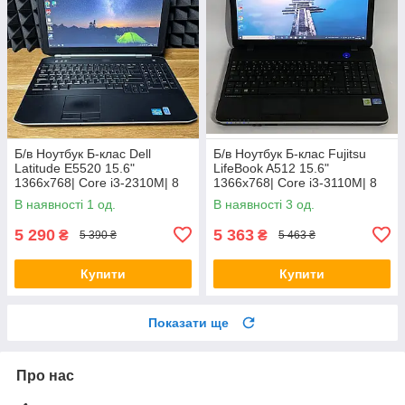
Б/в Ноутбук Б-клас Dell
Б/в Ноутбук Б-клас Fujitsu
Latitude E5520 15.6"
LifeBook A512 15.6"
1366x768| Core i3-2310M| 8
1366x768| Core i3-3110M| 8
GB RAM| 128 GB SSD| HD
GB RAM| 320 GB HDD| HD
В наявності 1 од.
В наявності 3 од.
3000
4000
5 290
5 363
₴
₴
5 390 ₴
5 463 ₴
Купити
Купити
Показати ще
Про нас