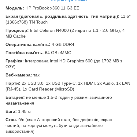
Модель:
HP ProBook x360 11 G3 EE
Екран (діагональ, роздільна здатність, тип матриці):
11.6"
(1366x768) TN Touch
Процесор:
Intel Celeron N4000 (2 ядра по 1.1 - 2.6 GHz), 4
MB Cache
Оперативна пам'ять:
4 GB DDR4
Постійна пам'ять:
64 GB eMMC
Графіка:
інтегрована Intel HD Graphics 600 (до 1792 MB з
ОЗУ)
Веб-камера:
так
Порти:
2x USB 3.0, 1x USB Type-C, 1x HDMI, 2x Audio, 1x LAN
(RJ-45), 1x Card Reader (MicroSD)
Батарея:
не менше 1.5-2 годин у режимі звичайного
навантаження
Вага:
1.45 кг
Стан:
б/в (клас А: хороший стан; без дефектів; екран
чистий; на корпусі можуть бути сліди звичайного
використання)