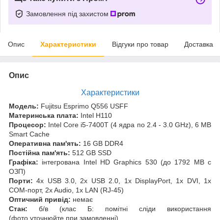
Замовлення під захистом
Опис
Характеристики
Відгуки про товар
Доставка
Опис
Характеристики
Модель:
Fujitsu Esprimo Q556 USFF
Материнська плата:
Intel H110
Процесор:
Intel Core i5-7400T (4 ядра по 2.4 - 3.0 GHz), 6 MB
Smart Cache
Оперативна пам'ять:
16 GB DDR4
Постійна пам'ять:
512 GB SSD
Графіка:
інтегрована Intel HD Graphics 530 (до 1792 MB с
ОЗП)
Порти:
4x USB 3.0, 2x USB 2.0, 1x DisplayPort, 1x DVI, 1x
COM-порт, 2x Audio, 1x LAN (RJ-45)
Оптичний привід:
немає
Стан:
б/в (клас Б: помітні сліди використання
(фото уточнюйте при замовленні)