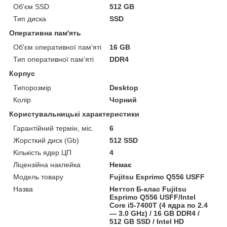
Об'єм SSD
512 GB
Тип диска
SSD
Оперативна пам'ять
Об'єм оперативної пам'яті
16 GB
Тип оперативної пам'яті
DDR4
Корпус
Типорозмір
Desktop
Колір
Чорний
Користувальницькі характеристики
Гарантійний термін, міс.
6
Жорсткий диск (Gb)
512 SSD
Кількість ядер ЦП
4
Ліцензійна наклейка
Немає
Модель товару
Fujitsu Esprimo Q556 USFF
Назва
Неттоп Б-клас Fujitsu
Esprimo Q556 USFF/Intel
Core i5-7400T (4 ядра по 2.4
— 3.0 GHz) / 16 GB DDR4 /
512 GB SSD / Intel HD