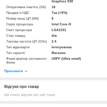
Graphics 530
Оперативна пам'ять (Gb)
16
Продаж із НДС
Так (+5%)
Розмір кешу ЦП (Мб)
6
Серія процесора
Intel Core i5
Сікет процесора
LGA1151
Стан товару
б/в
Тактова частота ЦП (GHz)
2.4
Тип відеокарти
Інтегрована
Тип гарантії
Магазин
Форм-фактор системного
USFF (Ultra small)
блока
Приховати
Відгуки про товар
Ще немає відгуків про цей товар