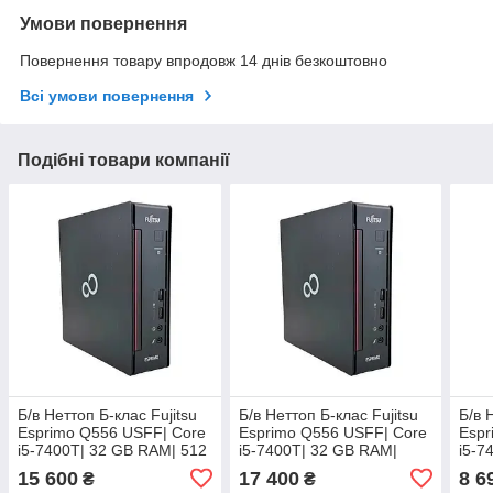
Умови повернення
Повернення товару впродовж 14 днів безкоштовно
Всі умови повернення
Подібні товари компанії
Б/в Неттоп Б-клас Fujitsu
Б/в Неттоп Б-клас Fujitsu
Б/в 
Esprimo Q556 USFF| Core
Esprimo Q556 USFF| Core
Espr
i5-7400T| 32 GB RAM| 512
i5-7400T| 32 GB RAM|
i5-7
GB SSD| HD 530
1000 GB SSD| HD 530
GB 
15 600
17 400
8 6
₴
₴