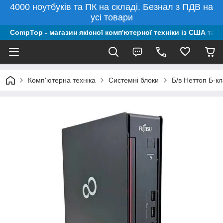
4000 ноутбуків та ПК на складі. Безнал з ПДВ на
усі товари
CompTop - магазин якісної комп'ютерної техніки із США та 
Комп'ютерна техніка
Системні блоки
Б/в Неттоп Б-к