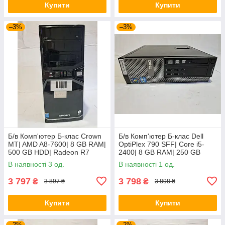
Купити
Купити
–3%
–3%
Б/в Комп'ютер Б-клас Crown
Б/в Комп'ютер Б-клас Dell
MT| AMD A8-7600| 8 GB RAM|
OptiPlex 790 SFF| Core i5-
500 GB HDD| Radeon R7
2400| 8 GB RAM| 250 GB
HDD| GeForce GT 610 2GB
В наявності 3 од.
В наявності 1 од.
3 797
3 798
₴
₴
3 897 ₴
3 898 ₴
Купити
Купити
–2%
–2%