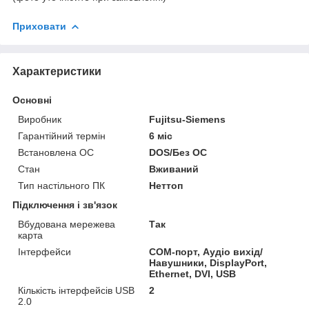
Приховати
Характеристики
Основні
Виробник
Fujitsu-Siemens
Гарантійний термін
6 міс
Встановлена ОС
DOS/Без ОС
Стан
Вживаний
Тип настільного ПК
Неттоп
Підключення і зв'язок
Вбудована мережева
Так
карта
Інтерфейси
COM-порт, Аудіо вихід/
Навушники, DisplayPort,
Ethernet, DVI, USB
Кількість інтерфейсів USB
2
2.0