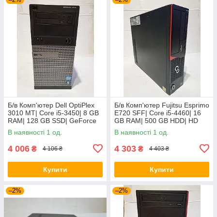
Б/в Комп'ютер Dell OptiPlex
Б/в Комп'ютер Fujitsu Esprimo
3010 MT| Core i5-3450| 8 GB
E720 SFF| Core i5-4460| 16
RAM| 128 GB SSD| GeForce
GB RAM| 500 GB HDD| HD
8400 GS 512MB
4600
В наявності 1 од.
В наявності 1 од.
4 006
4 303
₴
₴
4 106 ₴
4 403 ₴
Купити
Купити
–2%
–2%