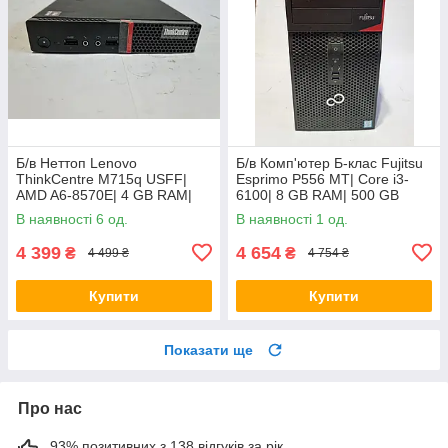
Б/в Неттоп Lenovo
Б/в Комп'ютер Б-клас Fujitsu
ThinkCentre M715q USFF|
Esprimo P556 MT| Core i3-
AMD A6-8570E| 4 GB RAM|
6100| 8 GB RAM| 500 GB
128 GB SSD| Radeon R5
HDD| HD 530
В наявності 6 од.
В наявності 1 од.
4 399
4 654
₴
₴
4 499 ₴
4 754 ₴
Купити
Купити
Показати ще
Про нас
93% позитивних з 138 відгуків за рік