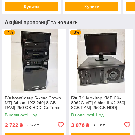
Купити
Купити
Акційні пропозиції та новинки
–4%
–3%
Б/в Комп'ютер Б-клас Crown
Б/в ПК+Монітор KME CX-
MT| Athlon II X2 240| 8 GB
8062G MT| Athlon II X2 250|
RAM| 250 GB HDD| GeForce
8GB RAM| 250GB HDD|
GT 440 1GB
7025+Phil 160E| 16" 1366x768
В наявності 1 од.
В наявності 1 од.
| VGA
2 722
3 076
₴
₴
2 822 ₴
3 176 ₴