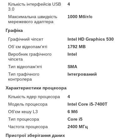
Кількість інтерфейсів USB
4
3.0
Максимальна швидкість
1000 Мбіт/с
мережевого адаптера
Графіка
Графічний чіпсет
Intel HD Graphics 530
Об`єм відеопам'яті
1792 MB
Виробник графічного
Intel
чіпсета
Тип відеопам'яті
SMA
Тип графічного
Інтегрований
контролера
Характеристики процесора
Кількість ядер процесора
4
Модель процесора
Intel Core i5-7400T
Об'єм кешу L3
6 Мб
Тип процесора
Core i5
Частота процесора
2400 МГц
Пристрої зберігання даних