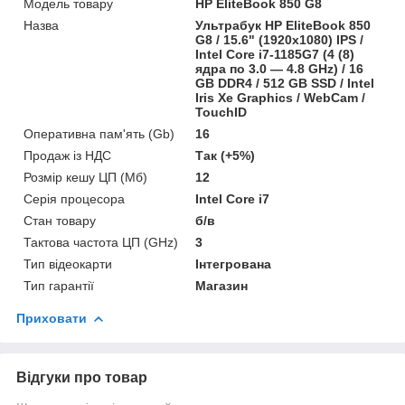
Модель товару
HP EliteBook 850 G8
Назва
Ультрабук HP EliteBook 850
G8 / 15.6" (1920x1080) IPS /
Intel Core i7-1185G7 (4 (8)
ядра по 3.0 — 4.8 GHz) / 16
GB DDR4 / 512 GB SSD / Intel
Iris Xe Graphics / WebCam /
TouchID
Оперативна пам'ять (Gb)
16
Продаж із НДС
Так (+5%)
Розмір кешу ЦП (Мб)
12
Серія процесора
Intel Core i7
Стан товару
б/в
Тактова частота ЦП (GHz)
3
Тип відеокарти
Інтегрована
Тип гарантії
Магазин
Приховати
Відгуки про товар