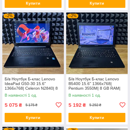
Купити
Купити
–2%
–2%
Б/в Ноутбук Б-клас Lenovo
Б/в Ноутбук Б-клас Lenovo
IdeaPad G50-30 15.6"
B5400 15.6" 1366x768|
1366x768| Celeron N2840| 8
Pentium 3550M| 8 GB RAM|
GB RAM| 128 GB SSD| HD
128 GB SSD| HD
В наявності 1 од.
В наявності 1 од.
5 075
5 192
₴
₴
5 175 ₴
5 292 ₴
Купити
Купити