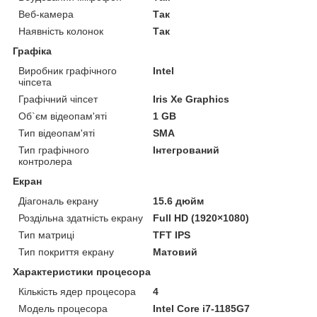
Веб-камера
Так
Наявність колонок
Так
Графіка
Виробник графічного
Intel
чіпсета
Графічний чіпсет
Iris Xe Graphics
Об`єм відеопам'яті
1 GB
Тип відеопам'яті
SMA
Тип графічного
Інтегрований
контролера
Екран
Діагональ екрану
15.6 дюйм
Роздільна здатність екрану
Full HD (1920×1080)
Тип матриці
TFT IPS
Тип покриття екрану
Матовий
Характеристики процесора
Кількість ядер процесора
4
Модель процесора
Intel Core i7-1185G7