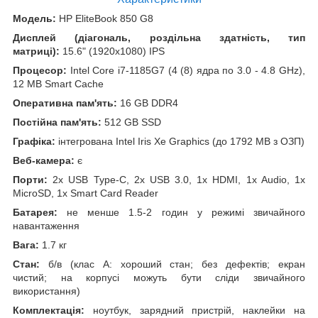
Модель:
HP EliteBook 850 G8
Дисплей (діагональ, роздільна здатність, тип
матриці):
15.6" (1920x1080) IPS
Процесор:
Intel Core i7-1185G7 (4 (8) ядра по 3.0 - 4.8 GHz),
12 MB Smart Cache
Оперативна пам'ять:
16 GB DDR4
Постійна пам'ять:
512 GB SSD
Графіка:
інтегрована Intel Iris Xe Graphics (до 1792 MB з ОЗП)
Веб-камера:
є
Порти:
2x USB Type-C, 2x USB 3.0, 1x HDMI, 1x Audio, 1x
MicroSD, 1x Smart Card Reader
Батарея:
не менше 1.5-2 годин у режимі звичайного
навантаження
Вага:
1.7 кг
Стан:
б/в (клас А: хороший стан; без дефектів; екран
чистий; на корпусі можуть бути сліди звичайного
використання)
Комплектація:
ноутбук, зарядний пристрій, наклейки на