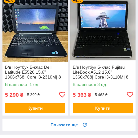
–2%
–2%
Б/в Ноутбук Б-клас Dell
Б/в Ноутбук Б-клас Fujitsu
Latitude E5520 15.6"
LifeBook A512 15.6"
1366x768| Core i3-2310M| 8
1366x768| Core i3-3110M| 8
GB RAM| 128 GB SSD| HD
GB RAM| 320 GB HDD| HD
В наявності 1 од.
В наявності 3 од.
3000
4000
5 290
5 363
₴
₴
5 390 ₴
5 463 ₴
Купити
Купити
Показати ще