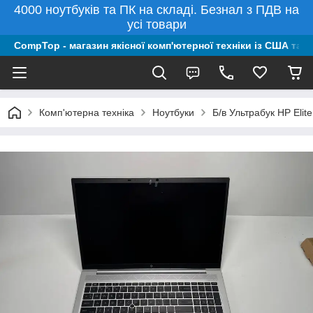
4000 ноутбуків та ПК на складі. Безнал з ПДВ на
усі товари
CompTop - магазин якісної комп'ютерної техніки із США та 
Комп'ютерна техніка
Ноутбуки
Б/в Ультрабук HP Eli