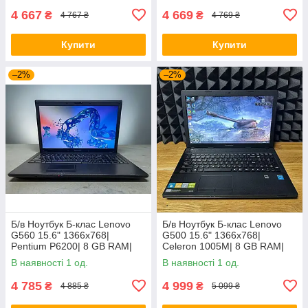
4 667
4 669
₴
₴
4 767 ₴
4 769 ₴
Купити
Купити
–2%
–2%
Б/в Ноутбук Б-клас Lenovo
Б/в Ноутбук Б-клас Lenovo
G560 15.6" 1366x768|
G500 15.6" 1366x768|
Pentium P6200| 8 GB RAM|
Celeron 1005M| 8 GB RAM|
120 GB SSD| HD
128 GB SSD| HD
В наявності 1 од.
В наявності 1 од.
4 785
4 999
₴
₴
4 885 ₴
5 099 ₴