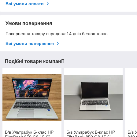
Всі умови оплати
Умови повернення
Повернення товару впродовж 14 днів безкоштовно
Всі умови повернення
Подібні товари компанії
Б/в Ультрабук Б-клас HP
Б/в Ультрабук Б-клас HP
Б/в 
EliteBook 850 G8 15.6"
EliteBook 850 G8 15.6"
840 