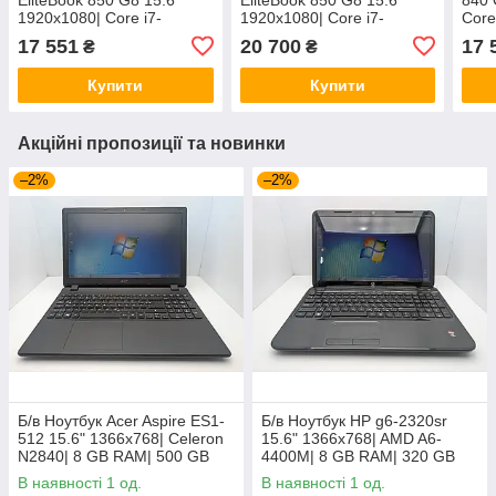
1920x1080| Core i7-
1920x1080| Core і7-
Core
1185G7| 16 GB RAM| 512
1185G7| 16 GB RAM| 512
RAM|
17 551
20 700
17 
₴
₴
GB SSD| Iris Xe
GB SSD| Iris Xe
Купити
Купити
Акційні пропозиції та новинки
–2%
–2%
Б/в Ноутбук Acer Aspire ES1-
Б/в Ноутбук HP g6-2320sr
512 15.6" 1366x768| Celeron
15.6" 1366x768| AMD A6-
N2840| 8 GB RAM| 500 GB
4400M| 8 GB RAM| 320 GB
HDD| HD
HDD| Radeon HD 7520G
В наявності 1 од.
В наявності 1 од.