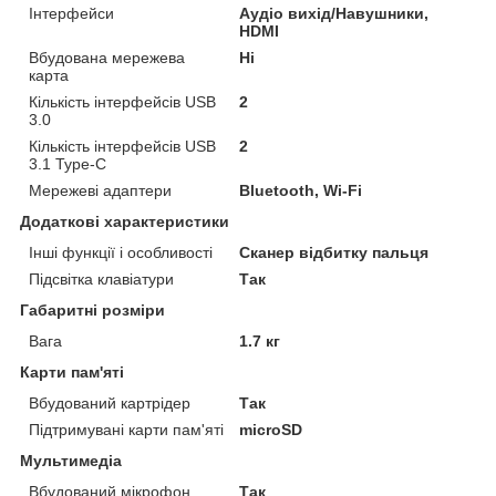
Інтерфейси
Аудіо вихід/Навушники,
HDMI
Вбудована мережева
Ні
карта
Кількість інтерфейсів USB
2
3.0
Кількість інтерфейсів USB
2
3.1 Type-C
Мережеві адаптери
Bluetooth, Wi-Fi
Додаткові характеристики
Інші функції і особливості
Сканер відбитку пальця
Підсвітка клавіатури
Так
Габаритні розміри
Вага
1.7 кг
Карти пам'яті
Вбудований картрідер
Так
Підтримувані карти пам'яті
microSD
Мультимедіа
Вбудований мікрофон
Так