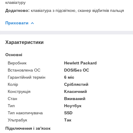
клавіатуру
Додатково:
клавіатура з підсвіткою, сканер відбитків пальця
Приховати
Характеристики
Основні
Виробник
Hewlett Packard
Встановлена ОС
DOS/Без ОС
Гарантійний термін
6 міс
Колір
Сріблястий
Конструкція
Класичний
Стан
Вживаний
Тип
Ноутбук
Тип накопичувача
SSD
Ультрабук
Так
Підключення і зв'язок