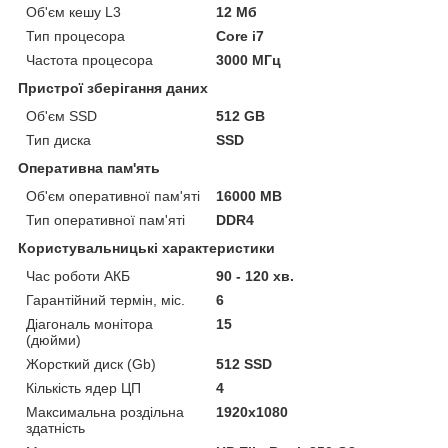
Об'єм кешу L3
12 Мб
Тип процесора
Core i7
Частота процесора
3000 МГц
Пристрої зберігання даних
Об'єм SSD
512 GB
Тип диска
SSD
Оперативна пам'ять
Об'єм оперативної пам'яті
16000 MB
Тип оперативної пам'яті
DDR4
Користувальницькі характеристики
Час роботи АКБ
90 - 120 хв.
Гарантійний термін, міс.
6
Діагональ монітора
15
(дюйми)
Жорсткий диск (Gb)
512 SSD
Кількість ядер ЦП
4
Максимальна роздільна
1920x1080
здатність