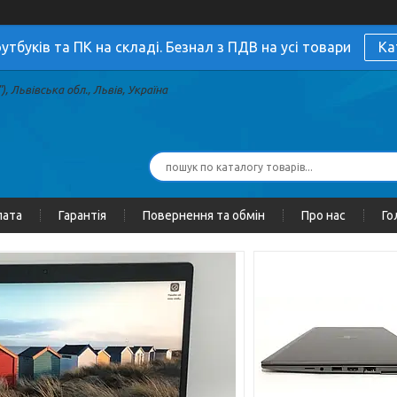
утбуків та ПК на складі. Безнал з ПДВ на усі товари
Ка
, Львівська обл., Львів, Україна
лата
Гарантія
Повернення та обмін
Про нас
Го