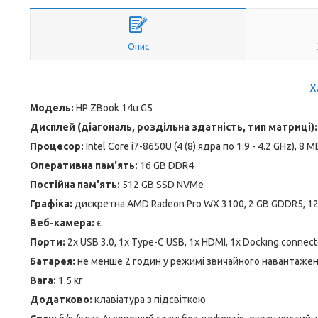
Опис
Х
Модель:
HP ZBook 14u G5
Дисплей (діагональ, роздільна здатність, тип матриці):
Процесор:
Intel Core i7-8650U (4 (8) ядра по 1.9 - 4.2 GHz), 8 
Оперативна пам'ять:
16 GB DDR4
Постійна пам'ять:
512 GB SSD NVMe
Графіка:
дискретна AMD Radeon Pro WX 3100, 2 GB GDDR5, 12
Веб-камера:
є
Порти:
2x USB 3.0, 1x Type-C USB, 1x HDMI, 1x Docking connector
Батарея:
не менше 2 годин у режимі звичайного навантаже
Вага:
1.5 кг
Додатково:
клавіатура з підсвіткою