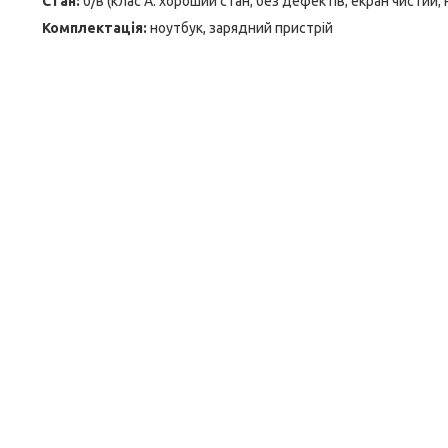
Стан:
б/в (клас А: хороший стан; без дефектів; екран чистий;
Комплектація:
ноутбук, зарядний пристрій