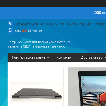
4000 но
79024, вул. Хмельницького, 176, оф. 319 (бізнес-центр "Лємберг")
+380
(68)
857-88-16
CompTop - магазин якісної комп'ютерної
техніки із США та Європи з гарантією
Комп'ютерна техніка
Контакти
Доставка та оп