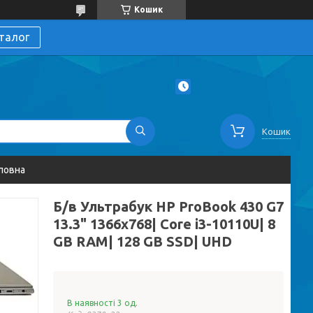
Кошик
талог
Кошик
ловна
Б/в Ультрабук HP ProBook 430 G7
13.3" 1366x768| Core i3-10110U| 8
GB RAM| 128 GB SSD| UHD
В наявності 3 од.