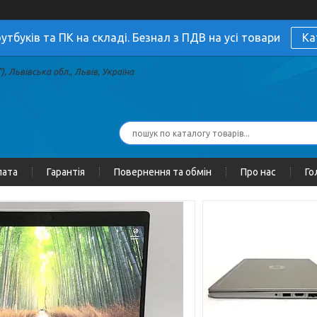
утбуків та ПК на складі. Безнал з ПДВ на усі товари
Ка
, Львівська обл., Львів, Україна
лата
Гарантія
Повернення та обмін
Про нас
Го