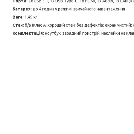
Порти:
2x USB 3.1, 1x USB Type-C, 1x HDMI, 1x Audio, 1x LAN (R
Батарея:
до 4 годин у режимі звичайного навантаження
Вага:
1.49 кг
Стан:
б/в (клас А: хороший стан; без дефектів; екран чистий;
Комплектація:
ноутбук, зарядний пристрій, наклейки на кла