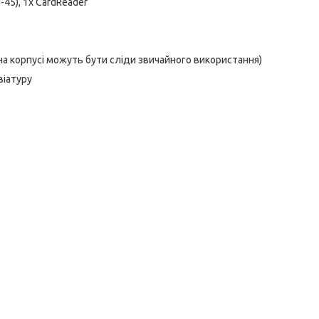
J-45), 1x CardReader
 на корпусі можуть бути сліди звичайного використання)
віатуру