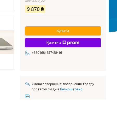
Код:
8370_22
9 870 ₴
Купити
Купити з
+380 (68) 857-88-16
повернення товару
протягом 14 днів
безкоштовно