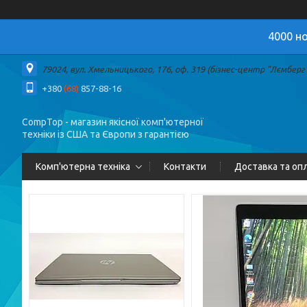
4000 но
79024, вул. Хмельницького, 176, оф. 319 (бізнес-центр "Лємберг")
+380
(68)
857-88-16
CompTop - магазин якісної комп'ютерної
техніки із США та Європи з гарантією
Комп'ютерна техніка
Контакти
Доставка та оп