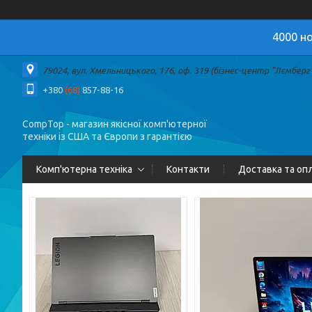
4000 но
79024, вул. Хмельницького, 176, оф. 319 (бізнес-центр "Лємберг")
+380
(68)
857-88-16
CompTop - магазин якісної комп'ютерної
техніки із США та Європи з гарантією
Комп'ютерна техніка
Контакти
Доставка та оп