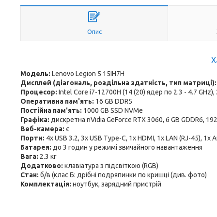
Опис
Х
Модель:
Lenovo Legion 5 15IH7H
Дисплей (діагональ, роздільна здатність, тип матриці)
Процесор:
Intel Core i7-12700H (14 (20) ядер по 2.3 - 4.7 GHz)
Оперативна пам'ять:
16 GB DDR5
Постійна пам'ять:
1000 GB SSD NVMe
Графіка:
дискретна nVidia GeForce RTX 3060, 6 GB GDDR6, 192
Веб-камера:
є
Порти:
4x USB 3.2, 3x USB Type-C, 1x HDMI, 1x LAN (RJ-45), 1x 
Батарея:
до 3 годин у режимі звичайного навантаження
Вага:
2.3 кг
Додатково:
клавіатура з підсвіткою (RGB)
Стан:
б/в (клас Б: дрібні подряпинки по кришці (див. фото)
Комплектація:
ноутбук, зарядний пристрій