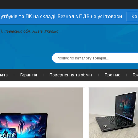
утбуків та ПК на складі. Безнал з ПДВ на усі товари
Ка
, Львівська обл., Львів, Україна
лата
Гарантія
Повернення та обмін
Про нас
Го