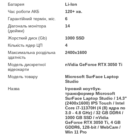
Батарея
Li-Ion
Час роботи АКБ
120+ хв.
Гарантійний термін, міс.
6
Діагональ монітора
14
(дюйми)
Жорсткий диск (Gb)
1000 SSD
Кількість ядер ЦП
4
Максимальна роздільна
2400x1600
здатність
Модель дискретної
nVidia GeForce RTX 3050 Ti
відеокарти
Модель товару
Microsoft SurFace Laptop
Studio
Назва
Ігровий ноутбук-
трансформер Microsoft
SurFace Laptop Studio / 14.3"
(2400x1600) IPS Touch / Intel
Core i7-11370H (4 (8) ядра по
3.0 - 4.8 GHz) / 32 GB DDR4 /
1000 GB SSD / nVidia
GeForce RTX 3050 Ti, 4 GB
GDDR6, 128-bit / WebCam /
Win 11 Pro