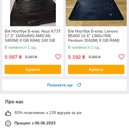
Б/в Ноутбук Б-клас Asus K73T
Б/в Ноутбук Б-клас Lenovo
17.3" 1600x900| AMD A6-
B5400 15.6" 1366x768|
3400M| 8 GB RAM| 240 GB
Pentium 3550M| 8 GB RAM|
SSD + 500 GB HDD| Radeon
128 GB SSD| HD
В наявності 1 од.
В наявності 1 од.
HD 6520G
5 097
5 192
₴
₴
5 197 ₴
5 292 ₴
Купити
Купити
Показати ще
Про нас
93% позитивних з 139 відгуків за рік
Працює з 06.06.2023