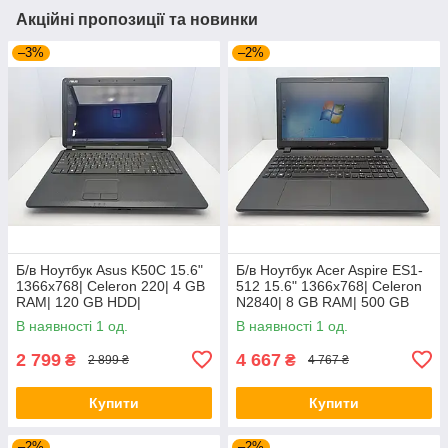
Акційні пропозиції та новинки
–3%
–2%
Б/в Ноутбук Asus K50C 15.6"
Б/в Ноутбук Acer Aspire ES1-
1366x768| Celeron 220| 4 GB
512 15.6" 1366x768| Celeron
RAM| 120 GB HDD|
N2840| 8 GB RAM| 500 GB
HDD| HD
В наявності 1 од.
В наявності 1 од.
2 799
4 667
₴
₴
2 899 ₴
4 767 ₴
Купити
Купити
–2%
–2%