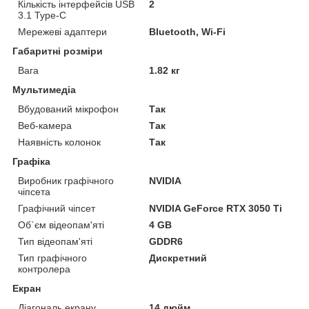
Кількість інтерфейсів USB
2
3.1 Type-C
Мережеві адаптери
Bluetooth, Wi-Fi
Габаритні розміри
Вага
1.82 кг
Мультимедіа
Вбудований мікрофон
Так
Веб-камера
Так
Наявність колонок
Так
Графіка
Виробник графічного
NVIDIA
чіпсета
Графічний чіпсет
NVIDIA GeForce RTX 3050 Ti
Об`єм відеопам'яті
4 GB
Тип відеопам'яті
GDDR6
Тип графічного
Дискретний
контролера
Екран
Діагональ екрану
14 дюйм