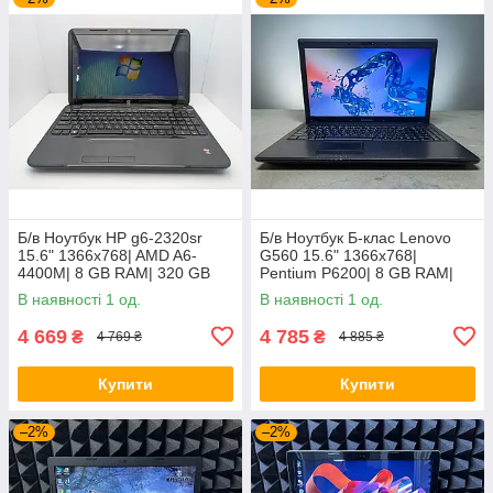
Б/в Ноутбук HP g6-2320sr
Б/в Ноутбук Б-клас Lenovo
15.6" 1366x768| AMD A6-
G560 15.6" 1366x768|
4400M| 8 GB RAM| 320 GB
Pentium P6200| 8 GB RAM|
HDD| Radeon HD 7520G
120 GB SSD| HD
В наявності 1 од.
В наявності 1 од.
4 669
4 785
₴
₴
4 769 ₴
4 885 ₴
Купити
Купити
–2%
–2%