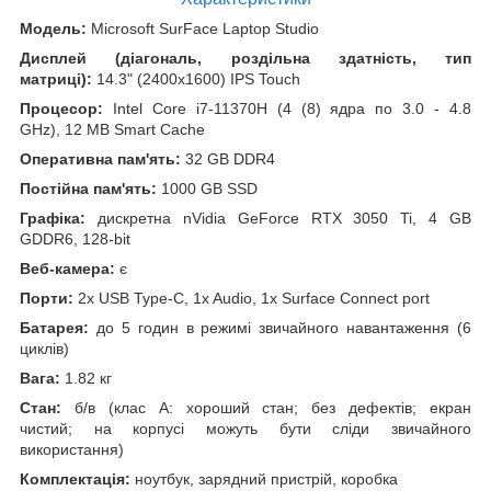
Модель:
Microsoft SurFace Laptop Studio
Дисплей (діагональ, роздільна здатність, тип
матриці):
14.3" (2400x1600) IPS Touch
Процесор:
Intel Core i7-11370H (4 (8) ядра по 3.0 - 4.8
GHz), 12 MB Smart Cache
Оперативна пам'ять:
32 GB DDR4
Постійна пам'ять:
1000 GB SSD
Графіка:
дискретна nVidia GeForce RTX 3050 Ti, 4 GB
GDDR6, 128-bit
Веб-камера:
є
Порти:
2x USB Type-C, 1x Audio, 1x Surface Connect port
Батарея:
до 5 годин в режимі звичайного навантаження (6
циклів)
Вага:
1.82 кг
Стан:
б/в (клас А: хороший стан; без дефектів; екран
чистий; на корпусі можуть бути сліди звичайного
використання)
Комплектація:
ноутбук, зарядний пристрій, коробка