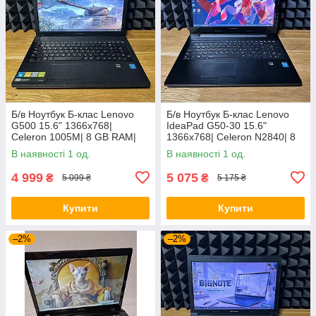
Б/в Ноутбук Б-клас Lenovo
Б/в Ноутбук Б-клас Lenovo
G500 15.6" 1366x768|
IdeaPad G50-30 15.6"
Celeron 1005M| 8 GB RAM|
1366x768| Celeron N2840| 8
128 GB SSD| HD
GB RAM| 128 GB SSD| HD
В наявності 1 од.
В наявності 1 од.
4 999
5 075
₴
₴
5 099 ₴
5 175 ₴
Купити
Купити
–2%
–2%