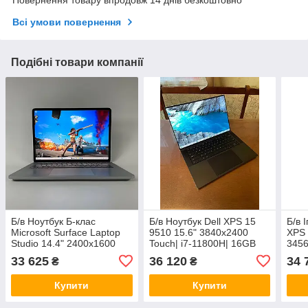
Повернення товару впродовж 14 днів безкоштовно
Всі умови повернення
Подібні товари компанії
Б/в Ноутбук Б-клас
Б/в Ноутбук Dell XPS 15
Б/в 
Microsoft Surface Laptop
9510 15.6" 3840x2400
XPS 
Studio 14.4" 2400x1600
Touch| i7-11800H| 16GB
3456
Touch| i7-11370H| 16GB
RAM| 512GB SSD| RTX
118
33 625
36 120
34 
₴
₴
RAM| 512GB SSD| RTX
3050 Ti 4GB
512
3050 Ti 4GB
4GB
Купити
Купити