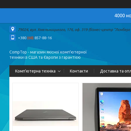
4000 но
79024, вул. Хмельницького, 176, оф. 319 (бізнес-центр "Лємберг")
+380
(68)
857-88-16
CompTop - магазин якісної комп'ютерної
техніки із США та Європи з гарантією
Комп'ютерна техніка
Контакти
Доставка та оп