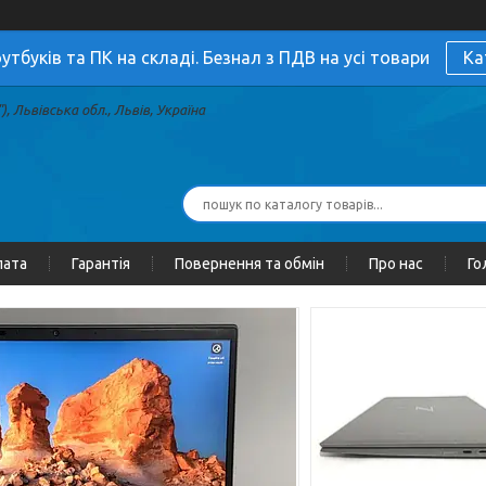
утбуків та ПК на складі. Безнал з ПДВ на усі товари
Ка
, Львівська обл., Львів, Україна
лата
Гарантія
Повернення та обмін
Про нас
Го