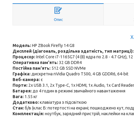
Опис
Х
Модель:
HP ZBook Firefly 14 G8
Дисплей (діагональ, роздільна здатність, тип матриці)
Процесор:
Intel Core i7-1165G7 (4 (8) ядра по 2.8 - 4.7 GHz), 
Оперативна пам'ять:
32 GB DDR4
Постійна пам'ять:
512 GB SSD NVMe
Графіка:
дискретна nVidia Quadro T500, 4 GB GDDR6, 64-bit
Веб-камера:
є
Порти:
2x USB 3.1, 2x Type-C, 1x HDMI, 1x Audio, 1x Card Reade
Батарея:
до 4 годин в режимі звичайного навантаження
Вага:
1.55 кг
Додатково:
клавіатура з підсвіткою
Стан:
б/в (клас Б: потертості на екрані; пошкоджено кут, под
Комплектація:
ноутбук, зарядний пристрій, наклейки на кла