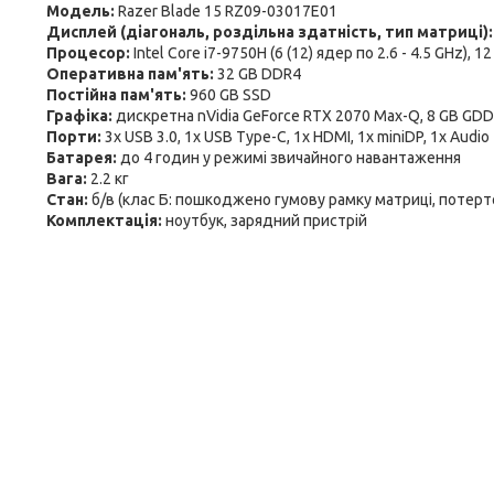
Модель:
Razer Blade 15 RZ09-03017E01
Дисплей (діагональ, роздільна здатність, тип матриці)
Процесор:
Intel Core i7-9750H (6 (12) ядер по 2.6 - 4.5 GHz), 
Оперативна пам'ять:
32 GB DDR4
Постійна пам'ять:
960 GB SSD
Графіка:
дискретна nVidia GeForce RTX 2070 Max-Q, 8 GB GDDR
Порти:
3x USB 3.0, 1x USB Type-C, 1x HDMI, 1x miniDP, 1x Audio
Батарея:
до 4 годин у режимі звичайного навантаження
Вага:
2.2 кг
Стан:
б/в (клас Б: пошкоджено гумову рамку матриці, потерт
Комплектація:
ноутбук, зарядний пристрій