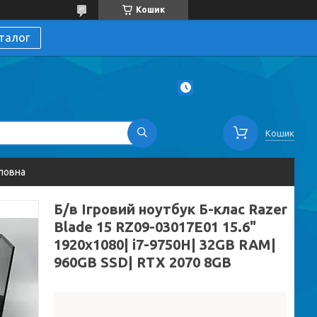
Кошик
талог
Кошик
ловна
Б/в Ігровий ноутбук Б-клас Razer
Blade 15 RZ09-03017E01 15.6"
1920x1080| i7-9750H| 32GB RAM|
960GB SSD| RTX 2070 8GB