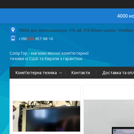
4000 но
79024, вул. Хмельницького, 176, оф. 319 (бізнес-центр "Лємберг")
+380
(68)
857-88-16
CompTop - магазин якісної комп'ютерної
техніки із США та Європи з гарантією
Комп'ютерна техніка
Контакти
Доставка та оп