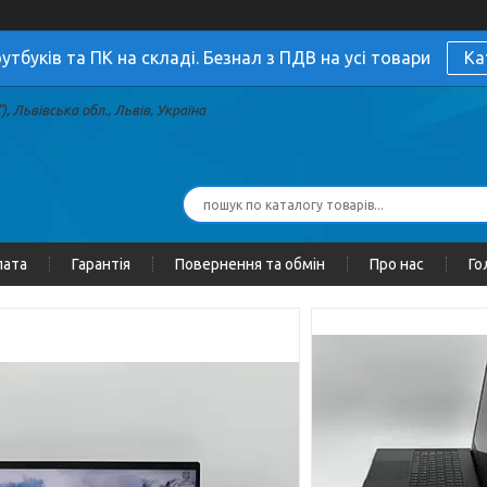
утбуків та ПК на складі. Безнал з ПДВ на усі товари
Ка
, Львівська обл., Львів, Україна
лата
Гарантія
Повернення та обмін
Про нас
Го