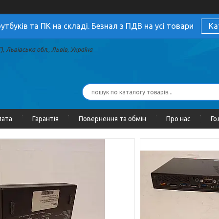
утбуків та ПК на складі. Безнал з ПДВ на усі товари
Ка
, Львівська обл., Львів, Україна
лата
Гарантія
Повернення та обмін
Про нас
Го