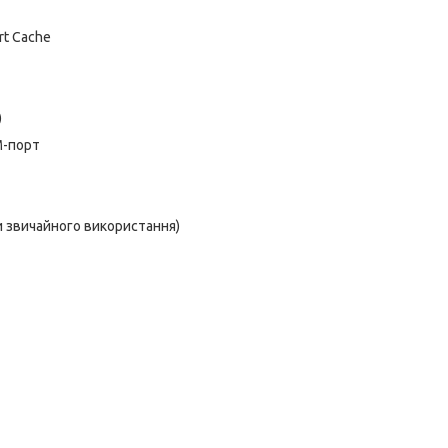
rt Cache
)
OM-порт
ди звичайного використання)