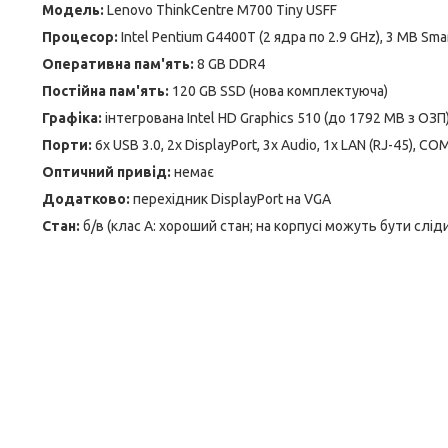
Модель:
Lenovo ThinkCentre M700 Tiny USFF
Процесор:
Intel Pentium G4400T (2 ядра по 2.9 GHz), 3 MB Sma
Оперативна пам'ять:
8 GB DDR4
Постійна пам'ять:
120 GB SSD (нова комплектуюча)
Графіка:
інтегрована Intel HD Graphics 510 (до 1792 MB з ОЗП
Порти:
6x USB 3.0, 2x DisplayPort, 3x Audio, 1x LAN (RJ-45), C
Оптичний привід:
немає
Додатково:
перехідник DisplayPort на VGA
Стан:
б/в (клас А: хороший стан; на корпусі можуть бути слі