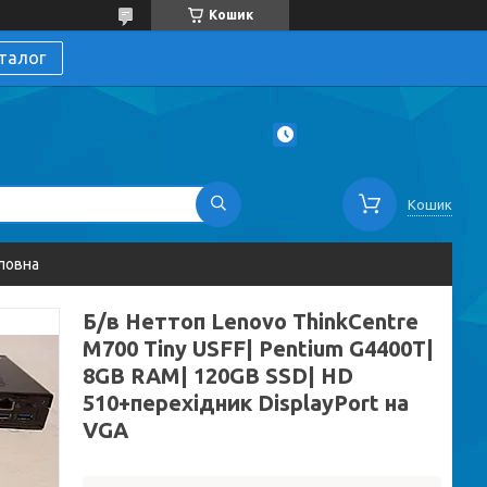
Кошик
талог
Кошик
ловна
Б/в Неттоп Lenovo ThinkCentre
M700 Tiny USFF| Pentium G4400T|
8GB RAM| 120GB SSD| HD
510+перехідник DisplayPort на
VGA