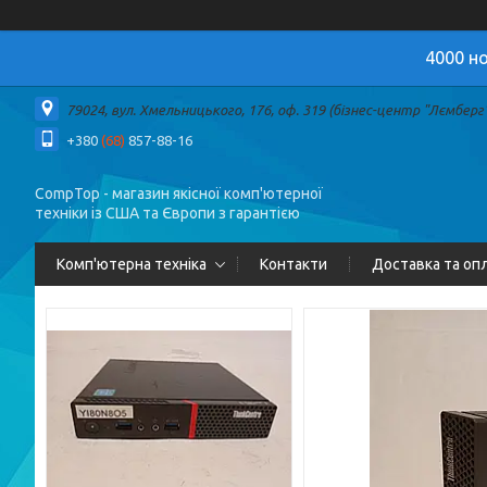
4000 но
79024, вул. Хмельницького, 176, оф. 319 (бізнес-центр "Лємберг")
+380
(68)
857-88-16
CompTop - магазин якісної комп'ютерної
техніки із США та Європи з гарантією
Комп'ютерна техніка
Контакти
Доставка та оп