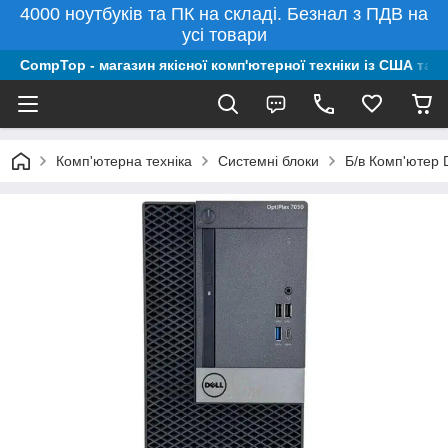
4000 ноутбуків та ПК на складі. Безнал з ПДВ на
усі товари
CompTop - магазин якісної комп'ютерної техніки із США та 
Комп'ютерна техніка
Системні блоки
Б/в Комп'ютер 