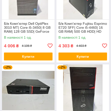
Б/в Комп'ютер Dell OptiPlex
Б/в Комп'ютер Fujitsu Esprimo
3010 MT| Core i5-3450| 8 GB
E720 SFF| Core i5-4460| 16
RAM| 128 GB SSD| GeForce
GB RAM| 500 GB HDD| HD
8400 GS 512MB
4600
В наявності 1 од.
В наявності 1 од.
4 006
4 303
₴
₴
4 106 ₴
4 403 ₴
Купити
Купити
–2%
–2%