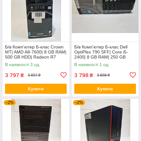
Б/в Комп'ютер Б-клас Crown
Б/в Комп'ютер Б-клас Dell
MT| AMD A8-7600| 8 GB RAM|
OptiPlex 790 SFF| Core i5-
500 GB HDD| Radeon R7
2400| 8 GB RAM| 250 GB
HDD| GeForce GT 610 2GB
В наявності 3 од.
В наявності 1 од.
3 797
3 798
₴
₴
3 897 ₴
3 898 ₴
Купити
Купити
–2%
–2%