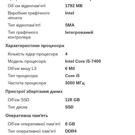
Об`єм відеопам'яті
1792 MB
Виробник графічного
Intel
чіпсета
Тип відеопам'яті
SMA
Тип графічного
Інтегрований
контролера
Характеристики процесора
Кількість ядер процесора
4
Модель процесора
Intel Core i5-7400
Об'єм кешу L3
6 Мб
Тип процесора
Core i5
Частота процесора
3000 МГц
Пристрої зберігання даних
Об'єм SSD
128 GB
Тип диска
SSD
Оперативна пам'ять
Об'єм оперативної пам'яті
8 GB
Тип оперативної пам'яті
DDR4