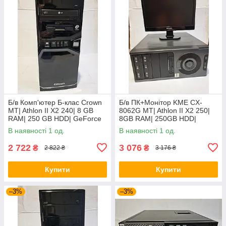
Б/в Комп'ютер Б-клас Crown
Б/в ПК+Монітор KME CX-
MT| Athlon II X2 240| 8 GB
8062G MT| Athlon II X2 250|
RAM| 250 GB HDD| GeForce
8GB RAM| 250GB HDD|
GT 440 1GB
7025+Phil 160E| 16" 1366x768
В наявності 1 од.
В наявності 1 од.
| VGA
2 722
3 076
₴
₴
2 822 ₴
3 176 ₴
Купити
Купити
–3%
–3%