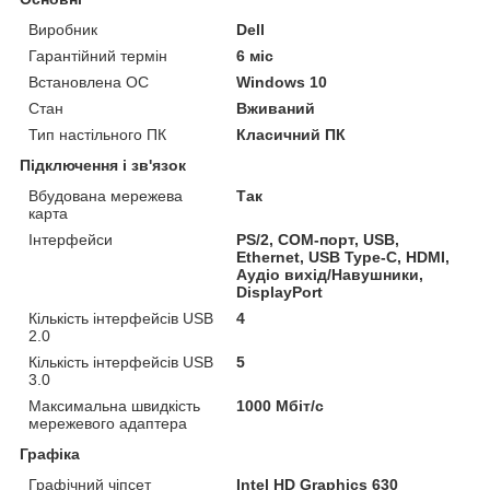
Виробник
Dell
Гарантійний термін
6 міс
Встановлена ОС
Windows 10
Стан
Вживаний
Тип настільного ПК
Класичний ПК
Підключення і зв'язок
Вбудована мережева
Так
карта
Інтерфейси
PS/2, COM-порт, USB,
Ethernet, USB Type-C, HDMI,
Аудіо вихід/Навушники,
DisplayPort
Кількість інтерфейсів USB
4
2.0
Кількість інтерфейсів USB
5
3.0
Максимальна швидкість
1000 Мбіт/с
мережевого адаптера
Графіка
Графічний чіпсет
Intel HD Graphics 630