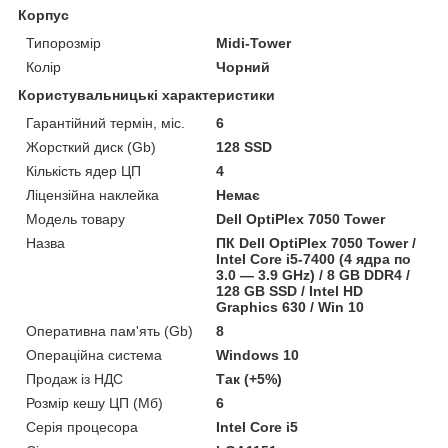
Корпус
Типорозмір
Midi-Tower
Колір
Чорний
Користувальницькі характеристики
Гарантійний термін, міс.
6
Жорсткий диск (Gb)
128 SSD
Кількість ядер ЦП
4
Ліцензійна наклейка
Немає
Модель товару
Dell OptiPlex 7050 Tower
Назва
ПК Dell OptiPlex 7050 Tower /
Intel Core i5-7400 (4 ядра по
3.0 — 3.9 GHz) / 8 GB DDR4 /
128 GB SSD / Intel HD
Graphics 630 / Win 10
Оперативна пам'ять (Gb)
8
Операційна система
Windows 10
Продаж із НДС
Так (+5%)
Розмір кешу ЦП (Мб)
6
Серія процесора
Intel Core i5