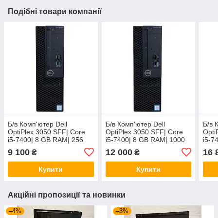
Подібні товари компанії
Б/в Комп'ютер Dell
Б/в Комп'ютер Dell
Б/в 
OptiPlex 3050 SFF| Core
OptiPlex 3050 SFF| Core
Opti
i5-7400| 8 GB RAM| 256
i5-7400| 8 GB RAM| 1000
i5-7
GB SSD| HD 630
GB SSD| HD 630
GB 
9 100
12 000
16 
₴
₴
Купити
Купити
Акційні пропозиції та новинки
–4%
–3%