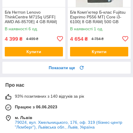
Б/в Неттоп Lenovo
Б/в Комп'ютер Б-клас Fujitsu
ThinkCentre M715q USFF|
Esprimo P556 MT| Core i3-
AMD A6-8570E| 4 GB RAM|
6100| 8 GB RAM| 500 GB
128 GB SSD| Radeon R5
HDD| HD 530
В наявності 6 од.
В наявності 1 од.
4 399
4 654
₴
₴
4 499 ₴
4 754 ₴
Купити
Купити
Показати ще
Про нас
93% позитивних з 140 відгуків за рік
Працює з 06.06.2023
м. Львів
79024, вул. Хмельницького, 176, оф. 319 (бізнес-центр
"Лємберг"), Львівська обл., Львів, Україна