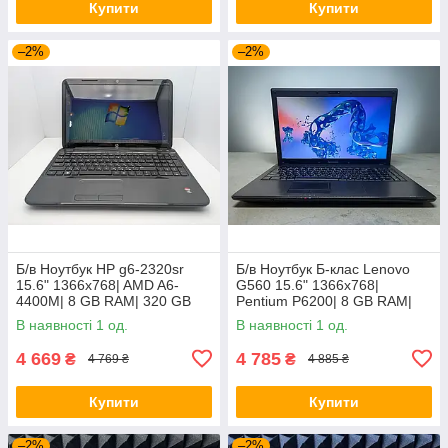
Купити
Купити
–2%
–2%
Б/в Ноутбук HP g6-2320sr
Б/в Ноутбук Б-клас Lenovo
15.6" 1366x768| AMD A6-
G560 15.6" 1366x768|
4400M| 8 GB RAM| 320 GB
Pentium P6200| 8 GB RAM|
HDD| Radeon HD 7520G
120 GB SSD| HD
В наявності 1 од.
В наявності 1 од.
4 669
4 785
₴
₴
4 769 ₴
4 885 ₴
Купити
Купити
–2%
–2%