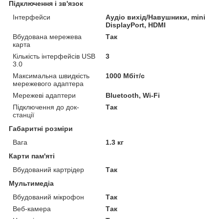
Підключення і зв'язок
Інтерфейси
Аудіо вихід/Навушники, mini
DisplayPort, HDMI
Вбудована мережева
Так
карта
Кількість інтерфейсів USB
3
3.0
Максимальна швидкість
1000 Мбіт/с
мережевого адаптера
Мережеві адаптери
Bluetooth, Wi-Fi
Підключення до док-
Так
станції
Габаритні розміри
Вага
1.3 кг
Карти пам'яті
Вбудований картрідер
Так
Мультимедіа
Вбудований мікрофон
Так
Веб-камера
Так