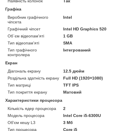
Наявність колонок
Так
Графіка
Виробник графічного
Intel
чіпсета
Графічний чіпсет
Intel HD Graphics 520
Об`єм відеопам'яті
1 GB
Тип відеопам'яті
SMA
Тип графічного
Інтегрований
контролера
Екран
Діагональ екрану
12.5 дюйм
Роздільна здатність екрану
Full HD (1920×1080)
Тип матриці
TFT IPS
Тип покриття екрану
Матовий
Характеристики процесора
Кількість ядер процесора
2
Модель процесора
Intel Core i5-6300U
Об'єм кешу L3
3 Мб
Тип процесора
Core i5