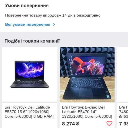
Умови повернення
Повернення товару впродовж 14 днів безкоштовно
Всі умови повернення
Подібні товари компанії
Б/в Ноутбук Dell Latitude
Б/в Ноутбук Б-клас Dell
Б/в 
E5570 15.6" 1920x1080|
Latitude E5470 14"
7480
Core i5-6300U| 8 GB RAM|
1920x1080| Core i5-6300U|
i5-6
128 GB SSD| HD 520
8 GB RAM| 128 GB SSD|
GB 
8 274
7 9
₴
HD 520