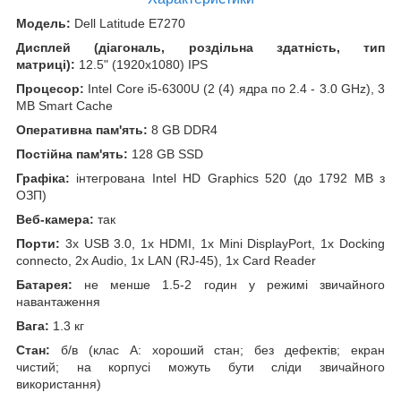
Модель:
Dell Latitude E7270
Дисплей (діагональ, роздільна здатність, тип
матриці):
12.5" (1920x1080) IPS
Процесор:
Intel Core i5-6300U (2 (4) ядра по 2.4 - 3.0 GHz), 3
MB Smart Cache
Оперативна пам'ять:
8 GB DDR4
Постійна пам'ять:
128 GB SSD
Графіка:
інтегрована Intel HD Graphics 520 (до 1792 MB з
ОЗП)
Веб-камера:
так
Порти:
3x USB 3.0, 1x HDMI, 1x Mini DisplayPort, 1x Docking
connecto, 2x Audio, 1x LAN (RJ-45), 1x Card Reader
Батарея:
не менше 1.5-2 годин у режимі звичайного
навантаження
Вага:
1.3 кг
Стан:
б/в (клас А: хороший стан; без дефектів; екран
чистий; на корпусі можуть бути сліди звичайного
використання)