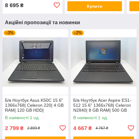
8 695
₴
Купити
Акційні пропозиції та новинки
–3%
–2%
Б/в Ноутбук Asus K50C 15.6"
Б/в Ноутбук Acer Aspire ES1-
1366x768| Celeron 220| 4 GB
512 15.6" 1366x768| Celeron
RAM| 120 GB HDD|
N2840| 8 GB RAM| 500 GB
HDD| HD
В наявності 1 од.
В наявності 1 од.
2 799
4 667
₴
₴
2 899 ₴
4 767 ₴