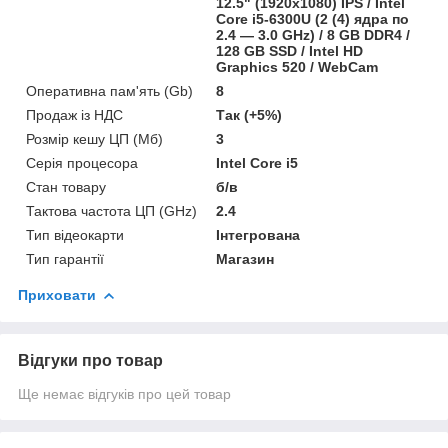
12.5" (1920x1080) IPS / Intel
Core i5-6300U (2 (4) ядра по
2.4 — 3.0 GHz) / 8 GB DDR4 /
128 GB SSD / Intel HD
Graphics 520 / WebCam
Оперативна пам'ять (Gb)
8
Продаж із НДС
Так (+5%)
Розмір кешу ЦП (Мб)
3
Серія процесора
Intel Core i5
Стан товару
б/в
Тактова частота ЦП (GHz)
2.4
Тип відеокарти
Інтегрована
Тип гарантії
Магазин
Приховати
Відгуки про товар
Ще немає відгуків про цей товар