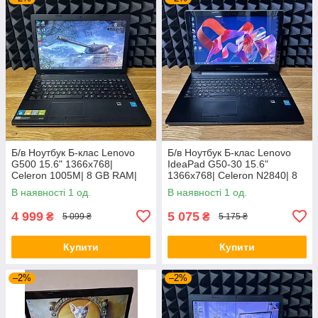
Б/в Ноутбук Б-клас Lenovo
Б/в Ноутбук Б-клас Lenovo
G500 15.6" 1366x768|
IdeaPad G50-30 15.6"
Celeron 1005M| 8 GB RAM|
1366x768| Celeron N2840| 8
128 GB SSD| HD
GB RAM| 128 GB SSD| HD
В наявності 1 од.
В наявності 1 од.
4 999
5 075
₴
₴
5 099 ₴
5 175 ₴
Купити
Купити
–2%
–2%