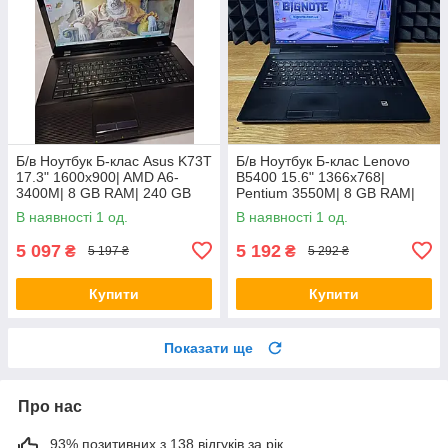
Б/в Ноутбук Б-клас Asus K73T
Б/в Ноутбук Б-клас Lenovo
17.3" 1600x900| AMD A6-
B5400 15.6" 1366x768|
3400M| 8 GB RAM| 240 GB
Pentium 3550M| 8 GB RAM|
SSD + 500 GB HDD| Radeon
128 GB SSD| HD
В наявності 1 од.
В наявності 1 од.
HD 6520G
5 097
5 192
₴
₴
5 197 ₴
5 292 ₴
Купити
Купити
Показати ще
Про нас
93% позитивних з 138 відгуків за рік