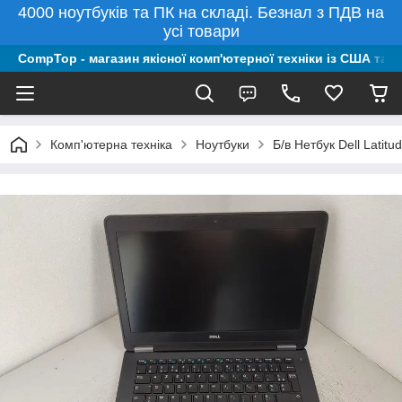
4000 ноутбуків та ПК на складі. Безнал з ПДВ на
усі товари
CompTop - магазин якісної комп'ютерної техніки із США та 
Комп'ютерна техніка
Ноутбуки
Б/в Нетбук Dell Lati