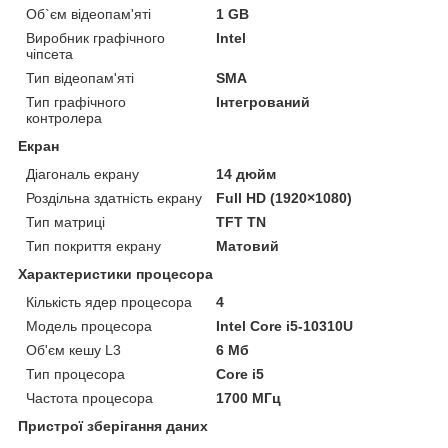
Об`єм відеопам'яті
1 GB
Виробник графічного
Intel
чіпсета
Тип відеопам'яті
SMA
Тип графічного
Інтегрований
контролера
Екран
Діагональ екрану
14 дюйм
Роздільна здатність екрану
Full HD (1920×1080)
Тип матриці
TFT TN
Тип покриття екрану
Матовий
Характеристики процесора
Кількість ядер процесора
4
Модель процесора
Intel Core i5-10310U
Об'єм кешу L3
6 Мб
Тип процесора
Core i5
Частота процесора
1700 МГц
Пристрої зберігання даних