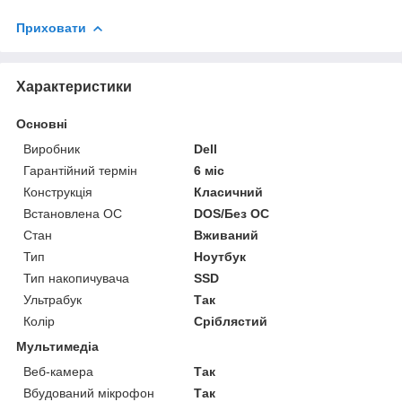
Приховати
Характеристики
Основні
Виробник
Dell
Гарантійний термін
6 міс
Конструкція
Класичний
Встановлена ОС
DOS/Без ОС
Стан
Вживаний
Тип
Ноутбук
Тип накопичувача
SSD
Ультрабук
Так
Колір
Сріблястий
Мультимедіа
Веб-камера
Так
Вбудований мікрофон
Так