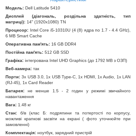
Модель:
Dell Latitude 5410
Дисплей (діагональ, роздільна здатність, тип
матриці):
14" (1920x1080) TN
Процесор:
Intel Core i5-10310U (4 (8) ядра по 1.7 - 4.4 GHz),
6 MB Smart Cache
Оперативна пам'ять:
16 GB DDR4
Постійна пам'ять:
512 GB SSD
Графіка:
інтегрована Intel UHD Graphics (до 1792 MB з ОЗП)
Веб-камера:
так
Порти:
3x USB 3.0, 1x USB Type-C, 1x HDMI, 1x Audio, 1x LAN
(RJ-45), 1x Card Reader
Батарея:
не менше 1.5 - 2 годин у режимі звичайного
навантаження
Вага:
1.48 кг
Стан:
б/в (клас Б: подряпини та потертості по корпусу,
можливі крапкові засвіти на екрані ( фото уточнюйте при
замовленні)
Комплектація:
ноутбук, зарядний пристрій