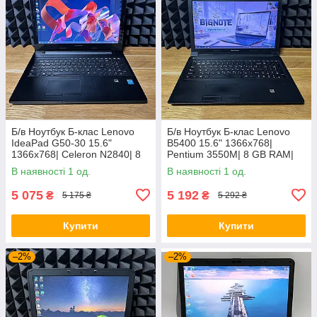
Б/в Ноутбук Б-клас Lenovo
Б/в Ноутбук Б-клас Lenovo
IdeaPad G50-30 15.6"
B5400 15.6" 1366x768|
1366x768| Celeron N2840| 8
Pentium 3550M| 8 GB RAM|
GB RAM| 128 GB SSD| HD
128 GB SSD| HD
В наявності 1 од.
В наявності 1 од.
5 075
5 192
₴
₴
5 175 ₴
5 292 ₴
Купити
Купити
–2%
–2%