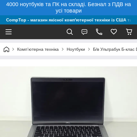
4000 ноутбуків та ПК на складі. Безнал з ПДВ на
усі товари
CompTop - магазин якісної комп'ютерної техніки із США та 
Комп'ютерна техніка
Ноутбуки
Б/в Ультрабук Б-клас