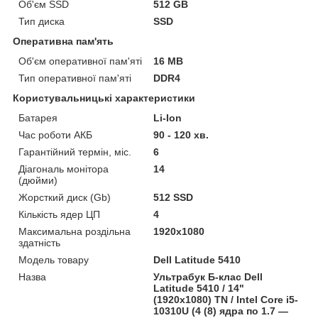
Об'єм SSD
512 GB
Тип диска
SSD
Оперативна пам'ять
Об'єм оперативної пам'яті
16 MB
Тип оперативної пам'яті
DDR4
Користувальницькі характеристики
Батарея
Li-Ion
Час роботи АКБ
90 - 120 хв.
Гарантійний термін, міс.
6
Діагональ монітора
14
(дюйми)
Жорсткий диск (Gb)
512 SSD
Кількість ядер ЦП
4
Максимальна роздільна
1920x1080
здатність
Модель товару
Dell Latitude 5410
Назва
Ультрабук Б-клас Dell
Latitude 5410 / 14"
(1920x1080) TN / Intel Core i5-
10310U (4 (8) ядра по 1.7 —