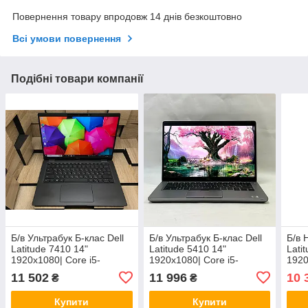
Повернення товару впродовж 14 днів безкоштовно
Всі умови повернення
Подібні товари компанії
Б/в Ультрабук Б-клас Dell
Б/в Ультрабук Б-клас Dell
Б/в 
Latitude 7410 14"
Latitude 5410 14"
Lati
1920x1080| Core i5-
1920x1080| Core i5-
1920
10310U| 16 GB RAM| 256
10310U| 16 GB RAM| 256
1031
11 502
11 996
10 
₴
₴
GB SSD| UHD
GB SSD| UHD
GB 
Купити
Купити