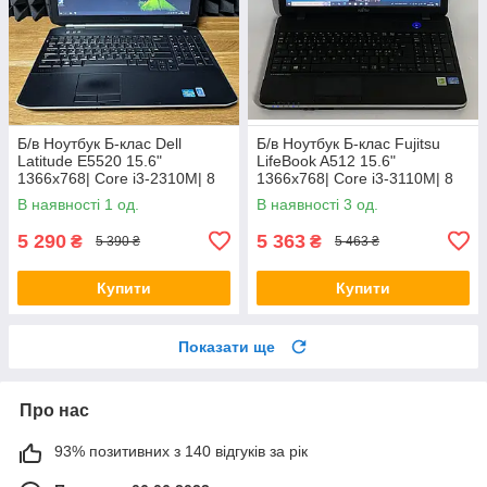
Б/в Ноутбук Б-клас Dell
Б/в Ноутбук Б-клас Fujitsu
Latitude E5520 15.6"
LifeBook A512 15.6"
1366x768| Core i3-2310M| 8
1366x768| Core i3-3110M| 8
GB RAM| 128 GB SSD| HD
GB RAM| 320 GB HDD| HD
В наявності 1 од.
В наявності 3 од.
3000
4000
5 290
5 363
₴
₴
5 390 ₴
5 463 ₴
Купити
Купити
Показати ще
Про нас
93% позитивних з 140 відгуків за рік