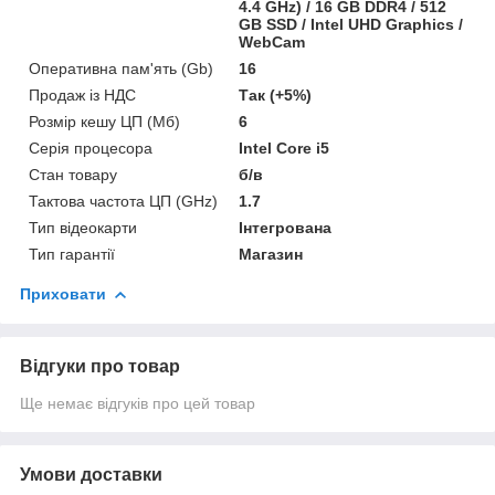
4.4 GHz) / 16 GB DDR4 / 512
GB SSD / Intel UHD Graphics /
WebCam
Оперативна пам'ять (Gb)
16
Продаж із НДС
Так (+5%)
Розмір кешу ЦП (Мб)
6
Серія процесора
Intel Core i5
Стан товару
б/в
Тактова частота ЦП (GHz)
1.7
Тип відеокарти
Інтегрована
Тип гарантії
Магазин
Приховати
Відгуки про товар
Ще немає відгуків про цей товар
Умови доставки