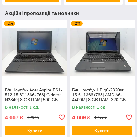
Акційні пропозиції та новинки
–2%
–2%
Б/в Ноутбук Acer Aspire ES1-
Б/в Ноутбук HP g6-2320sr
512 15.6" 1366x768| Celeron
15.6" 1366x768| AMD A6-
N2840| 8 GB RAM| 500 GB
4400M| 8 GB RAM| 320 GB
HDD| HD
HDD| Radeon HD 7520G
В наявності 1 од.
В наявності 1 од.
4 667
4 669
₴
₴
4 767 ₴
4 769 ₴
Купити
Купити