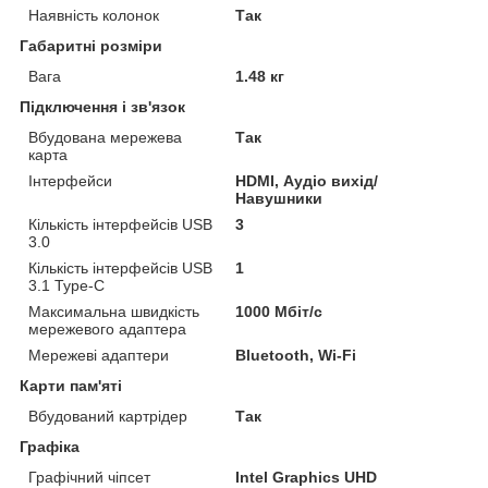
Наявність колонок
Так
Габаритні розміри
Вага
1.48 кг
Підключення і зв'язок
Вбудована мережева
Так
карта
Інтерфейси
HDMI, Аудіо вихід/
Навушники
Кількість інтерфейсів USB
3
3.0
Кількість інтерфейсів USB
1
3.1 Type-C
Максимальна швидкість
1000 Мбіт/с
мережевого адаптера
Мережеві адаптери
Bluetooth, Wi-Fi
Карти пам'яті
Вбудований картрідер
Так
Графіка
Графічний чіпсет
Intel Graphics UHD