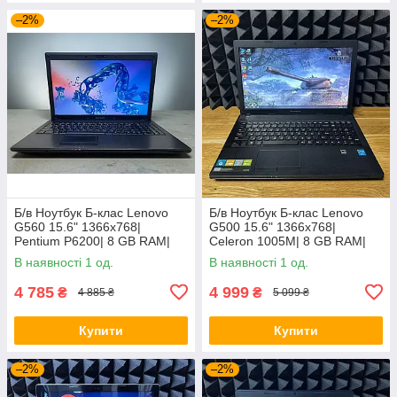
–2%
–2%
Б/в Ноутбук Б-клас Lenovo
Б/в Ноутбук Б-клас Lenovo
G560 15.6" 1366x768|
G500 15.6" 1366x768|
Pentium P6200| 8 GB RAM|
Celeron 1005M| 8 GB RAM|
120 GB SSD| HD
128 GB SSD| HD
В наявності 1 од.
В наявності 1 од.
4 785
4 999
₴
₴
4 885 ₴
5 099 ₴
Купити
Купити
–2%
–2%