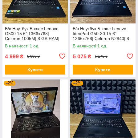
Б/в Ноутбук Б-клас Lenovo
Б/в Ноутбук Б-клас Lenovo
G500 15.6" 1366x768|
IdeaPad G50-30 15.6"
Celeron 1005M| 8 GB RAM|
1366x768| Celeron N2840| 8
128 GB SSD| HD
GB RAM| 128 GB SSD| HD
В наявності 1 од.
В наявності 1 од.
4 999
5 075
₴
₴
5 099 ₴
5 175 ₴
Купити
Купити
–2%
–2%