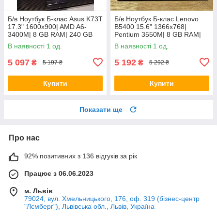
Б/в Ноутбук Б-клас Asus K73T
Б/в Ноутбук Б-клас Lenovo
17.3" 1600x900| AMD A6-
B5400 15.6" 1366x768|
3400M| 8 GB RAM| 240 GB
Pentium 3550M| 8 GB RAM|
SSD + 500 GB HDD| Radeon
128 GB SSD| HD
В наявності 1 од.
В наявності 1 од.
HD 6520G
5 097
5 192
₴
₴
5 197 ₴
5 292 ₴
Купити
Купити
Показати ще
Про нас
92% позитивних з 136 відгуків за рік
Працює з 06.06.2023
м. Львів
79024, вул. Хмельницького, 176, оф. 319 (бізнес-центр
"Лємберг"), Львівська обл., Львів, Україна