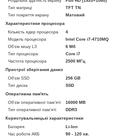
Роздільна здатність екрану
Full HD (1920×1080)
Тип матриці
TFT TN
Тип покриття екрану
Матовий
Характеристики процесора
Кількість ядер процесора
4
Модель процесора
Intel Core i7-4710MQ
Об'єм кешу L3
6 Мб
Тип процесора
Core i7
Частота процесора
2500 МГц
Пристрої зберігання даних
Об'єм SSD
256 GB
Тип диска
SSD
Оперативна пам'ять
Об'єм оперативної пам'яті
16000 MB
Тип оперативної пам'яті
DDR3
Користувальницькі характеристики
Батарея
Li-Ion
Час роботи АКБ
90 - 120 хв.