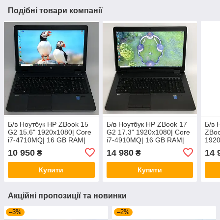
Подібні товари компанії
Б/в Ноутбук HP ZBook 15
Б/в Ноутбук HP ZBook 17
Б/в 
G2 15.6" 1920x1080| Core
G2 17.3" 1920x1080| Core
ZBoo
i7-4710MQ| 16 GB RAM|
i7-4910MQ| 16 GB RAM|
1920
240 GB SSD| Quadro
512 GB SSD| Quadro
490
10 950
14 980
14 
₴
₴
K2100M 2GB
K5100M 8GB
GB 
8GB
Купити
Купити
Акційні пропозиції та новинки
–3%
–2%