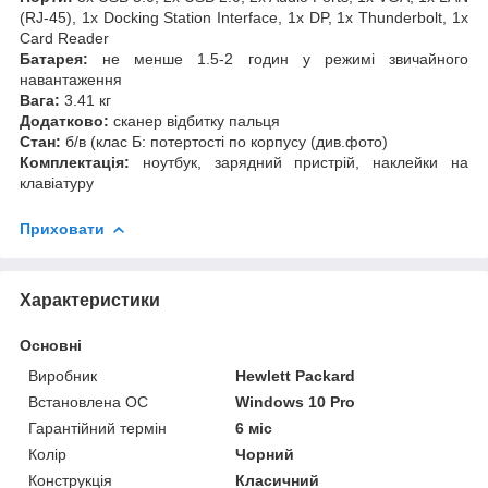
(RJ-45), 1x Docking Station Interface, 1x DP, 1x Thunderbolt, 1x
Card Reader
Батарея:
не менше 1.5-2 годин у режимі звичайного
навантаження
Вага:
3.41 кг
Додатково:
сканер відбитку пальця
Стан:
б/в (клас Б: потертості по корпусу (див.фото)
Комплектація:
ноутбук, зарядний пристрій, наклейки на
клавіатуру
Приховати
Характеристики
Основні
Виробник
Hewlett Packard
Встановлена ОС
Windows 10 Pro
Гарантійний термін
6 міс
Колір
Чорний
Конструкція
Класичний