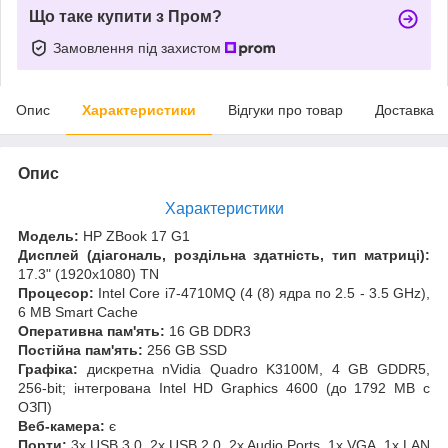
Що таке купити з Пром?
Замовлення під захистом
Опис
Характеристики
Відгуки про товар
Доставка
Опис
Характеристики
Модель:
HP ZBook 17 G1
Дисплей (діагональ, роздільна здатність, тип матриці):
17.3" (1920x1080) TN
Процесор:
Intel Core i7-4710MQ (4 (8) ядра по 2.5 - 3.5 GHz),
6 MB Smart Cache
Оперативна пам'ять:
16 GB DDR3
Постійна пам'ять:
256 GB SSD
Графіка:
дискретна nVidia Quadro K3100M, 4 GB GDDR5,
256-bit; інтегрована Intel HD Graphics 4600 (до 1792 MB с
ОЗП)
Веб-камера:
є
Порти:
3x USB 3.0, 2x USB 2.0, 2x Audio Ports, 1x VGA, 1x LAN