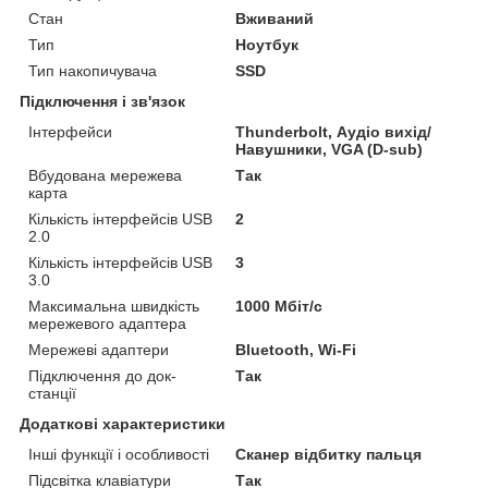
Стан
Вживаний
Тип
Ноутбук
Тип накопичувача
SSD
Підключення і зв'язок
Інтерфейси
Thunderbolt, Аудіо вихід/
Навушники, VGA (D-sub)
Вбудована мережева
Так
карта
Кількість інтерфейсів USB
2
2.0
Кількість інтерфейсів USB
3
3.0
Максимальна швидкість
1000 Мбіт/с
мережевого адаптера
Мережеві адаптери
Bluetooth, Wi-Fi
Підключення до док-
Так
станції
Додаткові характеристики
Інші функції і особливості
Сканер відбитку пальця
Підсвітка клавіатури
Так