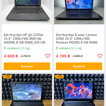
Б/в Ноутбук HP g6-2320sr
Б/в Ноутбук Б-клас Lenovo
15.6" 1366x768| AMD A6-
G560 15.6" 1366x768|
4400M| 8 GB RAM| 320 GB
Pentium P6200| 8 GB RAM|
HDD| Radeon HD 7520G
120 GB SSD| HD
В наявності 1 од.
В наявності 1 од.
4 669
4 785
₴
₴
4 769 ₴
4 885 ₴
Купити
Купити
–2%
–2%