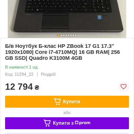
Б/в Ноутбук Б-клас HP ZBook 17 G1 17.3"
1920x1080| Core i7-4710MQ| 16 GB RAM| 256
GB SSD| Quadro K3100M 4GB
В наявності 1 од.
Код: 11294_22
Роздріб
12 794
₴
Купити
або
Купити з