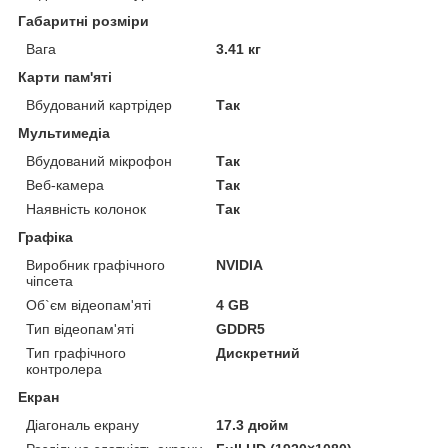
Габаритні розміри
Вага
3.41 кг
Карти пам'яті
Вбудований картрідер
Так
Мультимедіа
Вбудований мікрофон
Так
Веб-камера
Так
Наявність колонок
Так
Графіка
Виробник графічного
NVIDIA
чіпсета
Об`єм відеопам'яті
4 GB
Тип відеопам'яті
GDDR5
Тип графічного
Дискретний
контролера
Екран
Діагональ екрану
17.3 дюйм