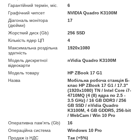
Гарантійний термін, міс.
6
Графічний чипсет
NVIDIA Quadro K3100M
Діагональ монітора
17
(дюйми)
Жорсткий диск (Gb)
256 SSD
Кількість ядер ЦП
4
Максимальна роздільна
1920x1080
здатність
Модель дискретної
nVidia Quadro K3100M
відеокарти
Модель товару
HP ZBook 17 G1
Назва
Мобільна робоча станція Б-
клас HP ZBook 17 G1 / 17.3"
(1920x1080) TN / Intel Core i7-
4710MQ (4 (8) ядра по 2.5 -
3.5 GHz) / 16 GB DDR3 / 256
GB SSD / nVidia Quadro
K3100M, 4 GB GDDR5, 256-bit
/ WebCam / Win 10 Pro
Оперативна пам'ять (Gb)
16
Операційна система
Windows 10 Pro
Продаж із НДС
Так (+5%)