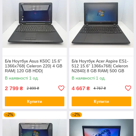
Б/в Ноутбук Asus K50C 15.6"
Б/в Ноутбук Acer Aspire ES1-
1366x768| Celeron 220| 4 GB
512 15.6" 1366x768| Celeron
RAM| 120 GB HDD|
N2840| 8 GB RAM| 500 GB
HDD| HD
В наявності 1 од.
В наявності 1 од.
2 799
4 667
₴
₴
2 899 ₴
4 767 ₴
Купити
Купити
–2%
–2%