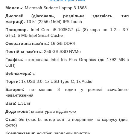
Модель:
Microsoft Surface Laptop 3 1868
Дисплей (діагональ, роздільна здатність, тип
матриці):
13.5" (2256x1504) IPS Touch
Процесор:
Intel Core i5-1035G7 (4 (8) ядра по 1.2 - 3.7
GHz), 6 MB Intel Smart Cache
Оперативна пам'ять:
16 GB DDR4
Постійна пам'ять:
256 GB SSD NVMe
Графіка:
інтегрована Intel Iris Plus Graphics (до 1792 MB з
ОЗП)
Веб-камера:
є
Порти:
1x USB 3.0, 1x USB Type-C, 1x Audio
Батарея:
не менше 3 годин у режимі звичайного
навантаження
Вага:
1.31 кг
Додатково:
клавіатура з підсвіткою
Стан:
б/в (клас Б: потертості та подряпини по корпусу (див.
фото)
Комплектація:
ноутбук, зарядний пристрій