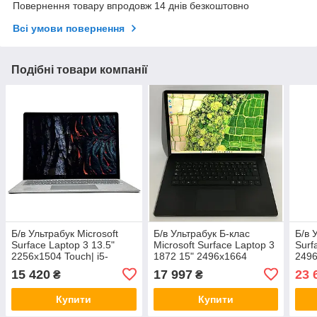
Повернення товару впродовж 14 днів безкоштовно
Всі умови повернення
Подібні товари компанії
Б/в Ультрабук Microsoft
Б/в Ультрабук Б-клас
Б/в 
Surface Laptop 3 13.5"
Microsoft Surface Laptop 3
Surf
2256x1504 Touch| i5-
1872 15" 2496x1664
2496
1035G7| 8GB RAM| 256GB
Touch| i7-1065G7| 16GB
118
15 420
17 997
23 
₴
₴
SSD| Iris Plus
RAM| 256GB SSD NVMe|
512G
Iris Plus
Купити
Купити