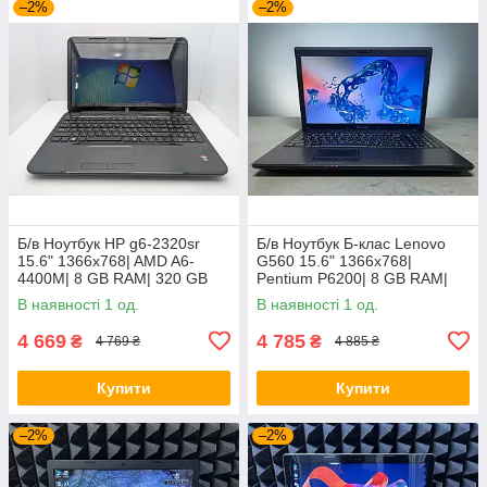
–2%
–2%
Б/в Ноутбук HP g6-2320sr
Б/в Ноутбук Б-клас Lenovo
15.6" 1366x768| AMD A6-
G560 15.6" 1366x768|
4400M| 8 GB RAM| 320 GB
Pentium P6200| 8 GB RAM|
HDD| Radeon HD 7520G
120 GB SSD| HD
В наявності 1 од.
В наявності 1 од.
4 669
4 785
₴
₴
4 769 ₴
4 885 ₴
Купити
Купити
–2%
–2%