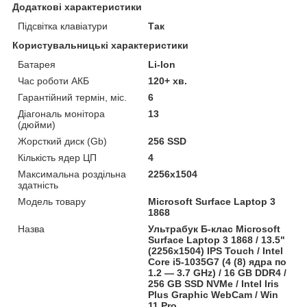
Додаткові характеристики
Підсвітка клавіатури
Так
Користувальницькі характеристики
Батарея
Li-Ion
Час роботи АКБ
120+ хв.
Гарантійний термін, міс.
6
Діагональ монітора
13
(дюйми)
Жорсткий диск (Gb)
256 SSD
Кількість ядер ЦП
4
Максимальна роздільна
2256x1504
здатність
Модель товару
Microsoft Surface Laptop 3
1868
Назва
Ультрабук Б-клас Microsoft
Surface Laptop 3 1868 / 13.5"
(2256x1504) IPS Touch / Intel
Core i5-1035G7 (4 (8) ядра по
1.2 — 3.7 GHz) / 16 GB DDR4 /
256 GB SSD NVMe / Intel Iris
Plus Graphic WebCam / Win
11 Pro