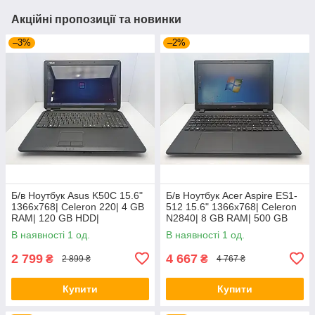
Акційні пропозиції та новинки
–3%
–2%
Б/в Ноутбук Asus K50C 15.6"
Б/в Ноутбук Acer Aspire ES1-
1366x768| Celeron 220| 4 GB
512 15.6" 1366x768| Celeron
RAM| 120 GB HDD|
N2840| 8 GB RAM| 500 GB
HDD| HD
В наявності 1 од.
В наявності 1 од.
2 799
4 667
₴
₴
2 899 ₴
4 767 ₴
Купити
Купити