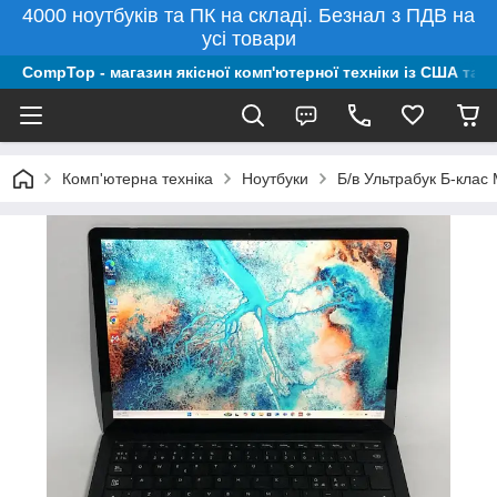
4000 ноутбуків та ПК на складі. Безнал з ПДВ на
усі товари
CompTop - магазин якісної комп'ютерної техніки із США та 
Комп'ютерна техніка
Ноутбуки
Б/в Ультрабук Б-клас