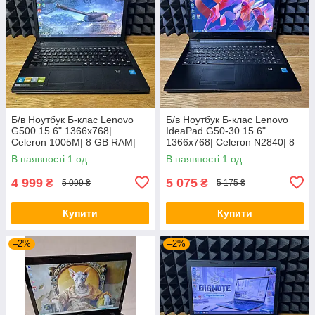
Б/в Ноутбук Б-клас Lenovo
Б/в Ноутбук Б-клас Lenovo
G500 15.6" 1366x768|
IdeaPad G50-30 15.6"
Celeron 1005M| 8 GB RAM|
1366x768| Celeron N2840| 8
128 GB SSD| HD
GB RAM| 128 GB SSD| HD
В наявності 1 од.
В наявності 1 од.
4 999
5 075
₴
₴
5 099 ₴
5 175 ₴
Купити
Купити
–2%
–2%