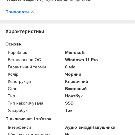
Приховати
Характеристики
Основні
Виробник
Microsoft
Встановлена ОС
Windows 11 Pro
Гарантійний термін
6 міс
Колір
Чорний
Конструкція
Класичний
Стан
Вживаний
Тип
Ноутбук
Тип накопичувача
SSD
Ультрабук
Так
Підключення і зв'язок
Інтерфейси
Аудіо вихід/Навушники
Вбудована мережева
Ні