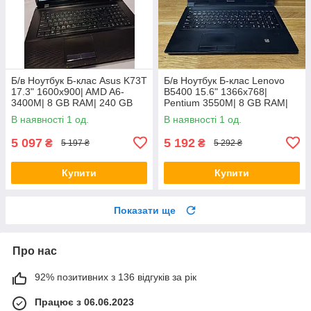
Б/в Ноутбук Б-клас Asus K73T
Б/в Ноутбук Б-клас Lenovo
17.3" 1600x900| AMD A6-
B5400 15.6" 1366x768|
3400M| 8 GB RAM| 240 GB
Pentium 3550M| 8 GB RAM|
SSD + 500 GB HDD| Radeon
128 GB SSD| HD
В наявності 1 од.
В наявності 1 од.
HD 6520G
5 097
5 192
₴
₴
5 197 ₴
5 292 ₴
Купити
Купити
Показати ще
Про нас
92% позитивних з 136 відгуків за рік
Працює з 06.06.2023