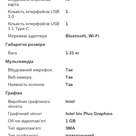
карта
Кількість інтерфейсів USB
1
3.0
Кількість інтерфейсів USB
1
3.1 Type-C
Мережеві адаптери
Bluetooth, Wi-Fi
Габаритні розміри
Вага
1.31 кг
Мультимедіа
Вбудований мікрофон
Так
Веб-камера
Так
Наявність колонок
Так
Графіка
Виробник графічного
Intel
чіпсета
Графічний чіпсет
Intel Iris Plus Graphics
Об`єм відеопам'яті
1 GB
Тип відеопам'яті
SMA
Тип графічного
Інтегрований