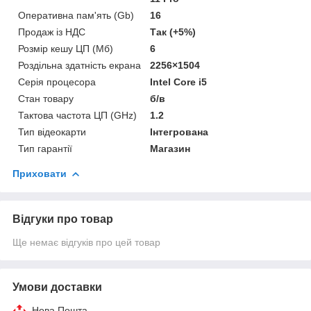
Оперативна пам'ять (Gb)
16
Продаж із НДС
Так (+5%)
Розмір кешу ЦП (Мб)
6
Роздільна здатність екрана
2256×1504
Серія процесора
Intel Core i5
Стан товару
б/в
Тактова частота ЦП (GHz)
1.2
Тип відеокарти
Інтегрована
Тип гарантії
Магазин
Приховати
Відгуки про товар
Ще немає відгуків про цей товар
Умови доставки
Нова Пошта