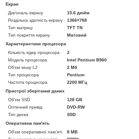
Екран
Діагональ екрану
15.6 дюйм
Роздільна здатність екрану
1366×768
Тип матриці
TFT TN
Тип покриття екрану
Матовий
Характеристики процесора
Кількість ядер процесора
2
Модель процесора
Intel Pentium B960
Об'єм кешу L2
2 Мб
Тип процесора
Pentium
Частота процесора
2200 МГц
Пристрої зберігання даних
Об'єм SSD
128 GB
Оптичний привід
DVD-RW
Тип диска
SSD
Оперативна пам'ять
Об'єм оперативної пам'яті
8 MB