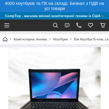
4000 ноутбуків та ПК на складі. Безнал з ПДВ на
усі товари
CompTop - магазин якісної комп'ютерної техніки із США та 
Комп'ютерна техніка
Ноутбуки
Б/в Ноутбук Б-клас L