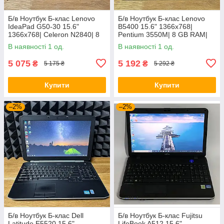
Б/в Ноутбук Б-клас Lenovo
Б/в Ноутбук Б-клас Lenovo
IdeaPad G50-30 15.6"
B5400 15.6" 1366x768|
1366x768| Celeron N2840| 8
Pentium 3550M| 8 GB RAM|
GB RAM| 128 GB SSD| HD
128 GB SSD| HD
В наявності 1 од.
В наявності 1 од.
5 075
5 192
₴
₴
5 175 ₴
5 292 ₴
Купити
Купити
–2%
–2%
Б/в Ноутбук Б-клас Dell
Б/в Ноутбук Б-клас Fujitsu
Latitude E5520 15.6"
LifeBook A512 15.6"