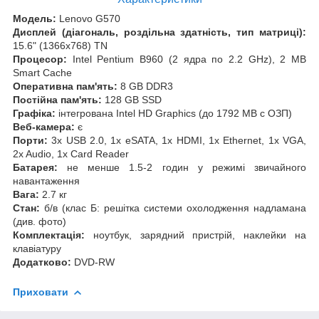
Модель:
Lenovo G570
Дисплей (діагональ, роздільна здатність, тип матриці):
15.6" (1366x768) TN
Процесор:
Intel Pentium B960 (2 ядра по 2.2 GHz), 2 MB
Smart Cache
Оперативна пам'ять:
8 GB DDR3
Постійна пам'ять:
128 GB SSD
Графіка:
інтегрована Intel HD Graphics (до 1792 MB с ОЗП)
Веб-камера:
є
Порти:
3x USB 2.0, 1x eSATA, 1x HDMI, 1x Ethernet, 1x VGA,
2x Audio, 1x Card Reader
Батарея:
не менше 1.5-2 годин у режимі звичайного
навантаження
Вага:
2.7 кг
Стан:
б/в (клас Б: решітка системи охолодження надламана
(див. фото)
Комплектація:
ноутбук, зарядний пристрій, наклейки на
клавіатуру
Додатково:
DVD-RW
Приховати