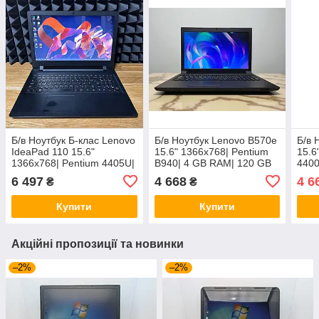
Б/в Ноутбук Б-клас Lenovo
Б/в Ноутбук Lenovo B570e
Б/в 
IdeaPad 110 15.6"
15.6" 1366x768| Pentium
15.6
1366x768| Pentium 4405U|
B940| 4 GB RAM| 120 GB
4400
8 GB RAM| 128 GB SSD|
SSD| HD
HDD
6 497
4 668
4 6
₴
₴
HD 510
Купити
Купити
Акційні пропозиції та новинки
–2%
–2%