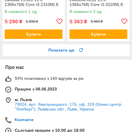
1366x768| Core i3-2310M| 8
1366x768| Core i3-3110M| 8
GB RAM| 128 GB SSD| HD
GB RAM| 320 GB HDD| HD
В наявності 1 од.
В наявності 3 од.
3000
4000
5 290
5 363
₴
₴
5 390 ₴
5 463 ₴
Купити
Купити
Показати ще
Про нас
93% позитивних з 140 відгуків за рік
Працює з 06.06.2023
м. Львів
79024, вул. Хмельницького, 176, оф. 319 (бізнес-центр
"Лємберг"), Львівська обл., Львів, Україна
Контакти
Сьогодні працює з 10:00 до 18:00