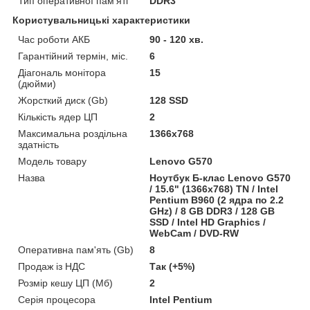
Тип оперативної пам'яті
DDR3
Користувальницькі характеристики
Час роботи АКБ
90 - 120 хв.
Гарантійний термін, міс.
6
Діагональ монітора
15
(дюйми)
Жорсткий диск (Gb)
128 SSD
Кількість ядер ЦП
2
Максимальна роздільна
1366x768
здатність
Модель товару
Lenovo G570
Назва
Ноутбук Б-клас Lenovo G570
/ 15.6" (1366x768) TN / Intel
Pentium B960 (2 ядра по 2.2
GHz) / 8 GB DDR3 / 128 GB
SSD / Intel HD Graphics /
WebCam / DVD-RW
Оперативна пам'ять (Gb)
8
Продаж із НДС
Так (+5%)
Розмір кешу ЦП (Мб)
2
Серія процесора
Intel Pentium