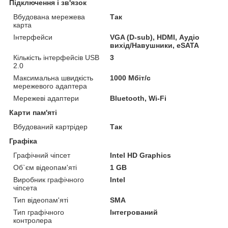
Підключення і зв'язок
Вбудована мережева
Так
карта
Інтерфейси
VGA (D-sub), HDMI, Аудіо
вихід/Навушники, eSATA
Кількість інтерфейсів USB
3
2.0
Максимальна швидкість
1000 Мбіт/с
мережевого адаптера
Мережеві адаптери
Bluetooth, Wi-Fi
Карти пам'яті
Вбудований картрідер
Так
Графіка
Графічний чіпсет
Intel HD Graphics
Об`єм відеопам'яті
1 GB
Виробник графічного
Intel
чіпсета
Тип відеопам'яті
SMA
Тип графічного
Інтегрований
контролера