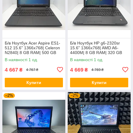
Б/в Ноутбук Acer Aspire ES1-
Б/в Ноутбук HP g6-2320sr
512 15.6" 1366x768| Celeron
15.6" 1366x768| AMD A6-
N2840| 8 GB RAM| 500 GB
4400M| 8 GB RAM| 320 GB
HDD| HD
HDD| Radeon HD 7520G
В наявності 1 од.
В наявності 1 од.
4 667
4 669
₴
₴
4 767 ₴
4 769 ₴
Купити
Купити
–2%
–2%