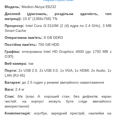
Модель:
Medion Akoya E6232
Дисплей (діагональ, роздільна здатність, тип
матриці):
15.6" (1366x768) TN
Процесор:
Intel Core i3-3110M (2 (4) ядра по 2.4 GHz), 3 MB
Smart Cache
Оперативна пам'ять:
8 GB DDR3
Постійна пам'ять:
750 GB HDD
Графіка:
інтегрована Intel HD Graphics 4000 (до 1792 MB з
ОЗП)
Веб-камера:
так
Порти:
2x USB 2.0, 2x USB 3.0, 1x VGA, 1x HDMI, 2x Audio, 1x
LAN (RJ-45)
Батарея:
до 2.5 годин у режимі звичайного навантаження
Вага:
2.4 кг
Стан:
б/в (клас А: хороший стан; без дефектів; екран
чистий; на корпусі можуть бути сліди звичайного
використання)
Комплектація:
ноутбук, зарядний пристрій, наклейки на