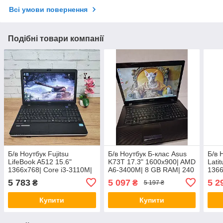
Всі умови повернення
Подібні товари компанії
Б/в Ноутбук Fujitsu
Б/в Ноутбук Б-клас Asus
Б/в 
LifeBook A512 15.6"
K73T 17.3" 1600x900| AMD
Lati
1366x768| Core i3-3110M|
A6-3400M| 8 GB RAM| 240
1366
8 GB RAM| 120 GB SSD|
GB SSD + 500 GB HDD|
8 GB
5 783
5 097
5 2
₴
₴
5 197 ₴
HD 4000
Radeon HD 6520G
HD 
Купити
Купити