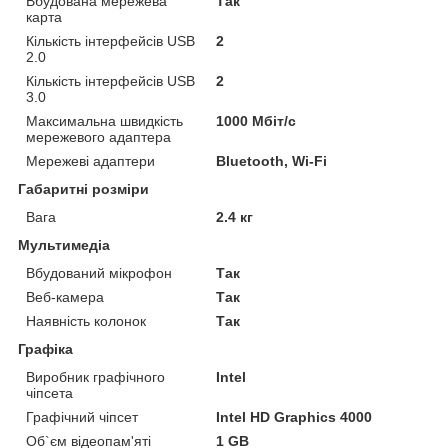
Вбудована мережева
Так
карта
Кількість інтерфейсів USB
2
2.0
Кількість інтерфейсів USB
2
3.0
Максимальна швидкість
1000 Мбіт/с
мережевого адаптера
Мережеві адаптери
Bluetooth, Wi-Fi
Габаритні розміри
Вага
2.4 кг
Мультимедіа
Вбудований мікрофон
Так
Веб-камера
Так
Наявність колонок
Так
Графіка
Виробник графічного
Intel
чіпсета
Графічний чіпсет
Intel HD Graphics 4000
Об`єм відеопам'яті
1 GB