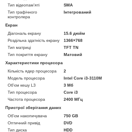
Тип відеопам'яті
SMA
Тип графічного
Інтегрований
контролера
Екран
Діагональ екрану
15.6 дюйм
Роздільна здатність екрану
1366×768
Тип матриці
TFT TN
Тип покриття екрану
Матовий
Характеристики процесора
Кількість ядер процесора
2
Модель процесора
Intel Core i3-3110M
Об'єм кешу L3
3 Мб
Тип процесора
Core i3
Частота процесора
2400 МГц
Пристрої зберігання даних
Об'єм накопичувача
750 GB
Оптичний привід
DVD
Тип диска
HDD