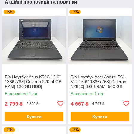
Акційні пропозиції та новинки
–3%
–2%
Б/в Ноутбук Asus K50C 15.6"
Б/в Ноутбук Acer Aspire ES1-
1366x768| Celeron 220| 4 GB
512 15.6" 1366x768| Celeron
RAM| 120 GB HDD|
N2840| 8 GB RAM| 500 GB
HDD| HD
В наявності 1 од.
В наявності 1 од.
2 799
4 667
₴
₴
2 899 ₴
4 767 ₴
Купити
Купити
–2%
–2%