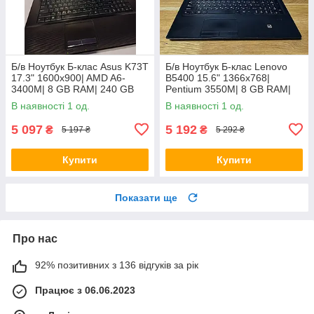
Б/в Ноутбук Б-клас Asus K73T
Б/в Ноутбук Б-клас Lenovo
17.3" 1600x900| AMD A6-
B5400 15.6" 1366x768|
3400M| 8 GB RAM| 240 GB
Pentium 3550M| 8 GB RAM|
SSD + 500 GB HDD| Radeon
128 GB SSD| HD
В наявності 1 од.
В наявності 1 од.
HD 6520G
5 097
5 192
₴
₴
5 197 ₴
5 292 ₴
Купити
Купити
Показати ще
Про нас
92% позитивних з 136 відгуків за рік
Працює з 06.06.2023