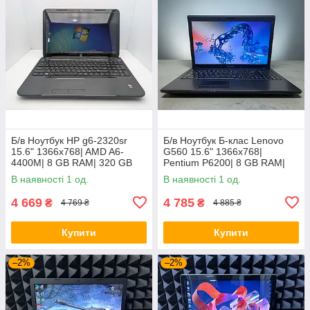
Б/в Ноутбук HP g6-2320sr
Б/в Ноутбук Б-клас Lenovo
15.6" 1366x768| AMD A6-
G560 15.6" 1366x768|
4400M| 8 GB RAM| 320 GB
Pentium P6200| 8 GB RAM|
HDD| Radeon HD 7520G
120 GB SSD| HD
В наявності 1 од.
В наявності 1 од.
4 669
4 785
₴
₴
4 769 ₴
4 885 ₴
Купити
Купити
–2%
–2%