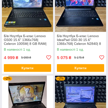
Б/в Ноутбук Б-клас Lenovo
Б/в Ноутбук Б-клас Lenovo
G500 15.6" 1366x768|
IdeaPad G50-30 15.6"
Celeron 1005M| 8 GB RAM|
1366x768| Celeron N2840| 8
128 GB SSD| HD
GB RAM| 128 GB SSD| HD
В наявності 1 од.
В наявності 1 од.
4 999
5 075
₴
₴
5 099 ₴
5 175 ₴
Купити
Купити
–2%
–2%