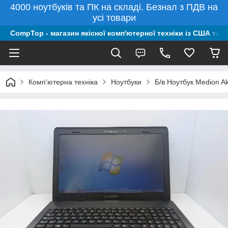
4000 ноутбуків та ПК на складі. Безнал з ПДВ на
усі товари
CompTop - магазин якісної комп'ютерної техніки із США та 
Комп'ютерна техніка
Ноутбуки
Б/в Ноутбук Medion A