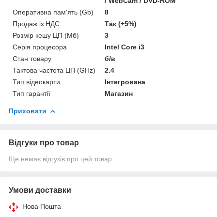
/ WebCam / DVD-ROM
Оперативна пам'ять (Gb)
8
Продаж із НДС
Так (+5%)
Розмір кешу ЦП (Мб)
3
Серія процесора
Intel Core i3
Стан товару
б/в
Тактова частота ЦП (GHz)
2.4
Тип відеокарти
Інтегрована
Тип гарантії
Магазин
Приховати
Відгуки про товар
Ще немає відгуків про цей товар
Умови доставки
Нова Пошта