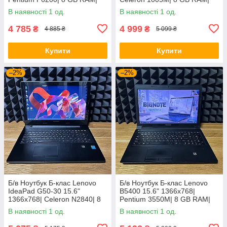
120 GB SSD| HD
128 GB SSD| HD
В наявності 1 од.
В наявності 1 од.
4 785
4 999
₴
₴
4 885 ₴
5 099 ₴
Купити
Купити
–2%
–2%
Б/в Ноутбук Б-клас Lenovo
Б/в Ноутбук Б-клас Lenovo
IdeaPad G50-30 15.6"
B5400 15.6" 1366x768|
1366x768| Celeron N2840| 8
Pentium 3550M| 8 GB RAM|
GB RAM| 128 GB SSD| HD
128 GB SSD| HD
В наявності 1 од.
В наявності 1 од.