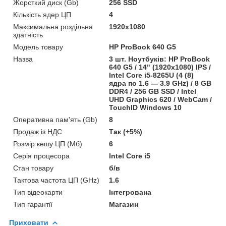
Жорсткий диск (Gb)
256 SSD
Кількість ядер ЦП
4
Максимальна роздільна
1920x1080
здатність
Модель товару
HP ProBook 640 G5
Назва
3 шт. Ноутбуків: HP ProBook
640 G5 / 14" (1920x1080) IPS /
Intel Core i5-8265U (4 (8)
ядра по 1.6 — 3.9 GHz) / 8 GB
DDR4 / 256 GB SSD / Intel
UHD Graphics 620 / WebCam /
TouchID Windows 10
Оперативна пам'ять (Gb)
8
Продаж із НДС
Так (+5%)
Розмір кешу ЦП (Мб)
6
Серія процесора
Intel Core i5
Стан товару
б/в
Тактова частота ЦП (GHz)
1.6
Тип відеокарти
Інтегрована
Тип гарантії
Магазин
Приховати