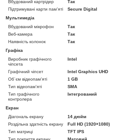
Вбудований картрідер
Так
Підтримувані карти пам'яті
Secure Digital
Мультимедіа
Вбудований мікрофон
Так
Веб-камера
Так
Наявність колонок
Так
Графіка
Виробник графічного
Intel
чіпсета
Графічний чіпсет
Intel Graphics UHD
Об`єм відеопам'яті
1 GB
Тип відеопам'яті
SMA
Тип графічного
Інтегрований
контролера
Екран
Діагональ екрану
14 дюйм
Роздільна здатність екрану
Full HD (1920×1080)
Тип матриці
TFT IPS
Тип покриття екрану
Матовий