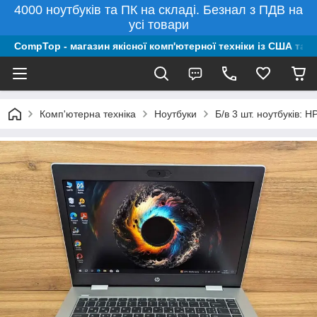
4000 ноутбуків та ПК на складі. Безнал з ПДВ на
усі товари
CompTop - магазин якісної комп'ютерної техніки із США та 
Комп'ютерна техніка
Ноутбуки
Б/в 3 шт. ноутбуків: