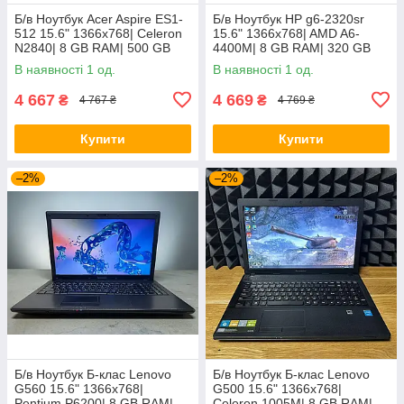
Б/в Ноутбук Acer Aspire ES1-
Б/в Ноутбук HP g6-2320sr
512 15.6" 1366x768| Celeron
15.6" 1366x768| AMD A6-
N2840| 8 GB RAM| 500 GB
4400M| 8 GB RAM| 320 GB
HDD| HD
HDD| Radeon HD 7520G
В наявності 1 од.
В наявності 1 од.
4 667
4 669
₴
₴
4 767 ₴
4 769 ₴
Купити
Купити
–2%
–2%
Б/в Ноутбук Б-клас Lenovo
Б/в Ноутбук Б-клас Lenovo
G560 15.6" 1366x768|
G500 15.6" 1366x768|
Pentium P6200| 8 GB RAM|
Celeron 1005M| 8 GB RAM|