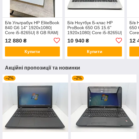
Б/в Ультрабук HP EliteBook
Б/в Ноутбук Б-клас HP
Б/в 
840 G6 14" 1920x1080|
ProBook 650 G5 15.6"
650 
Core i5-8265U| 8 GB RAM|
1920x1080| Core i5-8265U|
Core
256 GB SSD| UHD 620
8 GB RAM| 256 GB SSD|
256 
12 880
10 940
12 
₴
₴
UHD 620
Купити
Купити
Акційні пропозиції та новинки
–2%
–2%