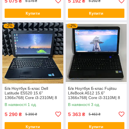
5 075
5 192
₴
₴
5 175 ₴
5 292 ₴
Купити
Купити
–2%
–2%
Б/в Ноутбук Б-клас Dell
Б/в Ноутбук Б-клас Fujitsu
Latitude E5520 15.6"
LifeBook A512 15.6"
1366x768| Core i3-2310M| 8
1366x768| Core i3-3110M| 8
GB RAM| 128 GB SSD| HD
GB RAM| 320 GB HDD| HD
В наявності 1 од.
В наявності 3 од.
3000
4000
5 290
5 363
₴
₴
5 390 ₴
5 463 ₴
Купити
Купити