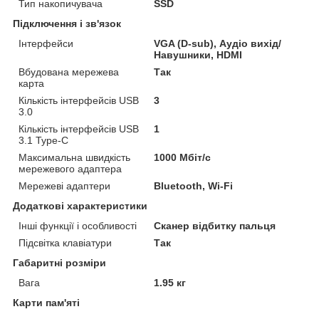
Тип накопичувача
SSD
Підключення і зв'язок
Інтерфейси
VGA (D-sub), Аудіо вихід/
Навушники, HDMI
Вбудована мережева
Так
карта
Кількість інтерфейсів USB
3
3.0
Кількість інтерфейсів USB
1
3.1 Type-C
Максимальна швидкість
1000 Мбіт/с
мережевого адаптера
Мережеві адаптери
Bluetooth, Wi-Fi
Додаткові характеристики
Інші функції і особливості
Сканер відбитку пальця
Підсвітка клавіатури
Так
Габаритні розміри
Вага
1.95 кг
Карти пам'яті