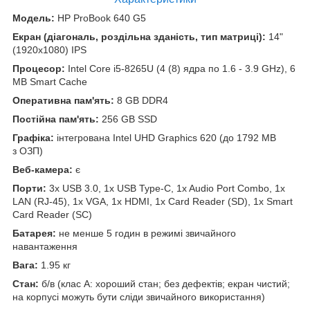
Модель:
HP ProBook 640 G5
Екран (діагональ, роздільна зданість, тип матриці):
14"
(1920x1080) IPS
Процесор:
Intel Core i5-8265U (4 (8) ядра по 1.6 - 3.9 GHz), 6
MB Smart Cache
Оперативна пам'ять:
8 GB DDR4
Постійна пам'ять:
256 GB SSD
Графіка:
інтегрована Intel UHD Graphics 620 (до 1792 MB
з ОЗП)
Веб-камера:
є
Порти:
3x USB 3.0, 1x USB Type-C, 1x Audio Port Combo, 1x
LAN (RJ-45), 1x VGA, 1x HDMI, 1x Card Reader (SD), 1x Smart
Card Reader (SC)
Батарея:
не менше 5 годин в режимі звичайного
навантаження
Вага:
1.95 кг
Стан:
б/в (клас А: хороший стан; без дефектів; екран чистий;
на корпусі можуть бути сліди звичайного використання)