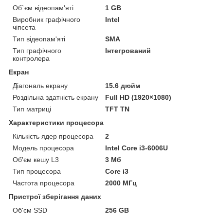
Об`єм відеопам'яті
1 GB
Виробник графічного
Intel
чіпсета
Тип відеопам'яті
SMA
Тип графічного
Інтегрований
контролера
Екран
Діагональ екрану
15.6 дюйм
Роздільна здатність екрану
Full HD (1920×1080)
Тип матриці
TFT TN
Характеристики процесора
Кількість ядер процесора
2
Модель процесора
Intel Core i3-6006U
Об'єм кешу L3
3 Мб
Тип процесора
Core i3
Частота процесора
2000 МГц
Пристрої зберігання даних
Об'єм SSD
256 GB