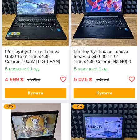
Б/в Ноутбук Б-клас Lenovo
Б/в Ноутбук Б-клас Lenovo
G500 15.6" 1366x768|
IdeaPad G50-30 15.6"
Celeron 1005M| 8 GB RAM|
1366x768| Celeron N2840| 8
128 GB SSD| HD
GB RAM| 128 GB SSD| HD
В наявності 1 од.
В наявності 1 од.
4 999
5 075
₴
₴
5 099 ₴
5 175 ₴
Купити
Купити
–2%
–2%