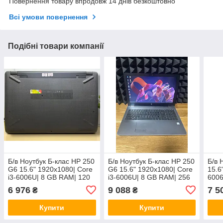
Повернення товару впродовж 14 днів безкоштовно
Всі умови повернення
Подібні товари компанії
Б/в Ноутбук Б-клас HP 250
Б/в Ноутбук Б-клас HP 250
Б/в 
G6 15.6" 1920x1080| Core
G6 15.6" 1920x1080| Core
15.6
i3-6006U| 8 GB RAM| 120
i3-6006U| 8 GB RAM| 256
6006
GB SSD| HD 520
GB SSD| HD 520
SSD|
6 976
9 088
7 5
₴
₴
Купити
Купити