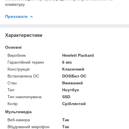
клавіатуру
Приховати
Характеристики
Основні
Виробник
Hewlett Packard
Гарантійний термін
6 міс
Конструкція
Класичний
Встановлена ОС
DOS/Без ОС
Стан
Вживаний
Тип
Ноутбук
Тип накопичувача
SSD
Колір
Сріблястий
Мультимедіа
Веб-камера
Так
Вбудований мікрофон
Так