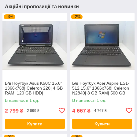
Акційні пропозиції та новинки
–3%
–2%
Б/в Ноутбук Asus K50C 15.6"
Б/в Ноутбук Acer Aspire ES1-
1366x768| Celeron 220| 4 GB
512 15.6" 1366x768| Celeron
RAM| 120 GB HDD|
N2840| 8 GB RAM| 500 GB
HDD| HD
В наявності 1 од.
В наявності 1 од.
2 799
4 667
₴
₴
2 899 ₴
4 767 ₴
Купити
Купити