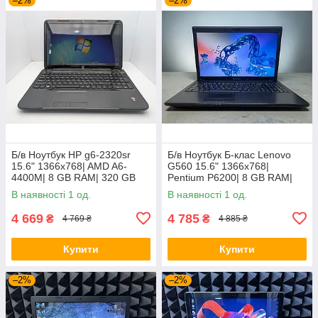
–2%
–2%
Б/в Ноутбук HP g6-2320sr
Б/в Ноутбук Б-клас Lenovo
15.6" 1366x768| AMD A6-
G560 15.6" 1366x768|
4400M| 8 GB RAM| 320 GB
Pentium P6200| 8 GB RAM|
HDD| Radeon HD 7520G
120 GB SSD| HD
В наявності 1 од.
В наявності 1 од.
4 669
4 785
₴
₴
4 769 ₴
4 885 ₴
Купити
Купити
–2%
–2%