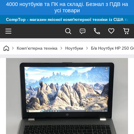
4000 ноутбуків та ПК на складі. Безнал з ПДВ на
усі товари
CompTop - магазин якісної комп'ютерної техніки із США та 
Комп'ютерна техніка
Ноутбуки
Б/в Ноутбук HP 250 G