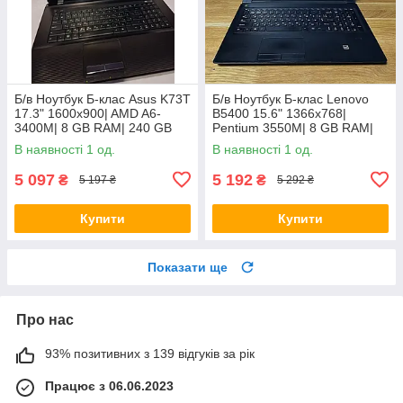
Б/в Ноутбук Б-клас Asus K73T
Б/в Ноутбук Б-клас Lenovo
17.3" 1600x900| AMD A6-
B5400 15.6" 1366x768|
3400M| 8 GB RAM| 240 GB
Pentium 3550M| 8 GB RAM|
SSD + 500 GB HDD| Radeon
128 GB SSD| HD
В наявності 1 од.
В наявності 1 од.
HD 6520G
5 097
5 192
₴
₴
5 197 ₴
5 292 ₴
Купити
Купити
Показати ще
Про нас
93% позитивних з 139 відгуків за рік
Працює з 06.06.2023