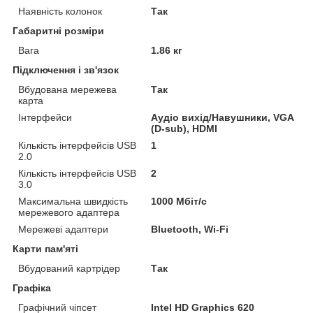
Наявність колонок
Так
Габаритні розміри
Вага
1.86 кг
Підключення і зв'язок
Вбудована мережева
Так
карта
Інтерфейси
Аудіо вихід/Навушники, VGA
(D-sub), HDMI
Кількість інтерфейсів USB
1
2.0
Кількість інтерфейсів USB
2
3.0
Максимальна швидкість
1000 Мбіт/с
мережевого адаптера
Мережеві адаптери
Bluetooth, Wi-Fi
Карти пам'яті
Вбудований картрідер
Так
Графіка
Графічний чіпсет
Intel HD Graphics 620