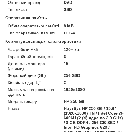
Оптичний привід
DVD
Тип диска
SSD
Оперативна пам'ять
Об'єм оперативної пам'яті
8 MB
Тип оперативної пам'яті
DDR4
Користувальницькі характеристики
Час роботи АКБ
120+ хв.
Гарантійний термін, міс.
6
Діагональ монітора
15
(дюйми)
Жорсткий диск (Gb)
256 SSD
Кількість ядер ЦП
2
Максимальна роздільна
1920x1080
здатність
Модель товару
HP 250 G6
Назва
Ноутбук HP 250 G6 / 15.6"
(1920x1080) TN / Intel Core i3-
6006U (2 (4) ядра по 2.0 GHz)
/ 8 GB DDR4 / 256 GB SSD /
Intel HD Graphics 620 /
WebCam / DVD-ROM / Win 10