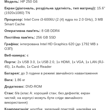
Модель:
HP 250 G6
Екран (діагональ, роздільна здатність, тип матриці):
15.6"
(1920x1080) TN
Процесор:
Intel Core i3-6006U (2 (4) ядра по 2.0 GHz), 3 MB
Smart Cache
Оперативна пам'ять:
8 GB DDR4
Постійна пам'ять:
256 GB SSD
Графіка:
інтегрована Intel HD Graphics 620 (до 1792 MB з
ОЗП)
Веб-камера:
є
Порти:
2x USB 3.0, 1x USB 2.0, 1x HDMI, 1x VGA, 1x LAN (RJ-
45), 1x Audio, 1x Card Reader
Батарея:
до 3 години в режимі звичайного навантаження
Вага:
1.86 кг
Додатково:
DVD-ROM
Стан:
б/в (клас А: хороший стан; без дефектів; екран
чистий; на корпусі можуть бути сліди звичайного
використання)
Комплектація:
ноутбук, зарядний пристрій, наклейки на