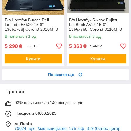
Б/в Ноутбук Б-клас Dell
Б/в Ноутбук Б-клас Fujitsu
Latitude E5520 15.6"
LifeBook A512 15.6"
1366x768| Core i3-2310M| 8
1366x768| Core i3-3110M| 8
GB RAM| 128 GB SSD| HD
GB RAM| 320 GB HDD| HD
В наявності 1 од.
В наявності 3 од.
3000
4000
5 290
5 363
₴
₴
5 390 ₴
5 463 ₴
Купити
Купити
Показати ще
Про нас
93% позитивних з 140 відгуків за рік
Працює з 06.06.2023
м. Львів
79024, вул. Хмельницького, 176, оф. 319 (бізнес-центр