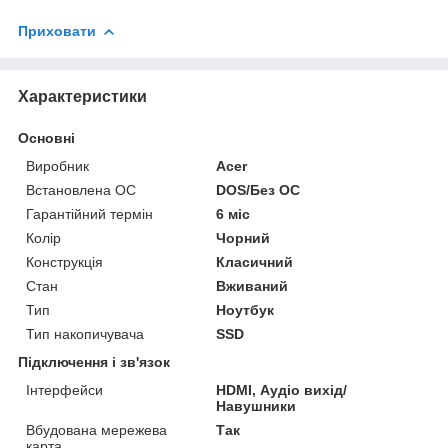
Приховати
Характеристики
Основні
Виробник
Acer
Встановлена ОС
DOS/Без ОС
Гарантійний термін
6 міс
Колір
Чорний
Конструкція
Класичний
Стан
Вживаний
Тип
Ноутбук
Тип накопичувача
SSD
Підключення і зв'язок
Інтерфейси
HDMI, Аудіо вихід/
Навушники
Вбудована мережева
Так
карта