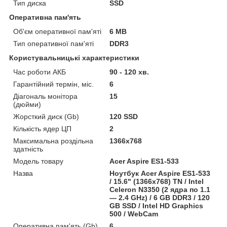
Тип диска
SSD
Оперативна пам'ять
Об'єм оперативної пам'яті
6 MB
Тип оперативної пам'яті
DDR3
Користувальницькі характеристики
Час роботи АКБ
90 - 120 хв.
Гарантійний термін, міс.
6
Діагональ монітора
15
(дюйми)
Жорсткий диск (Gb)
120 SSD
Кількість ядер ЦП
2
Максимальна роздільна
1366x768
здатність
Модель товару
Acer Aspire ES1-533
Назва
Ноутбук Acer Aspire ES1-533
/ 15.6" (1366x768) TN / Intel
Celeron N3350 (2 ядра по 1.1
— 2.4 GHz) / 6 GB DDR3 / 120
GB SSD / Intel HD Graphics
500 / WebCam
Оперативна пам'ять (Gb)
6