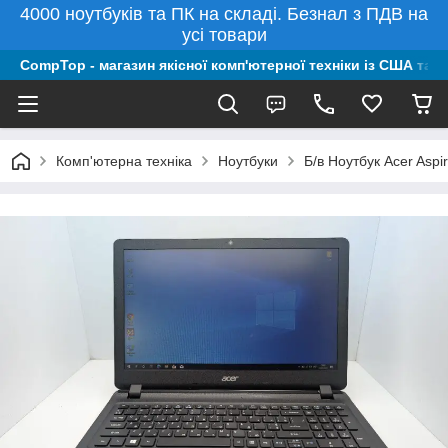
4000 ноутбуків та ПК на складі. Безнал з ПДВ на
усі товари
CompTop - магазин якісної комп'ютерної техніки із США та 
Комп'ютерна техніка
Ноутбуки
Б/в Ноутбук Acer Asp