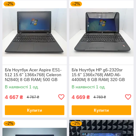
–2%
–2%
Б/в Ноутбук Acer Aspire ES1-
Б/в Ноутбук HP g6-2320sr
512 15.6" 1366x768| Celeron
15.6" 1366x768| AMD A6-
N2840| 8 GB RAM| 500 GB
4400M| 8 GB RAM| 320 GB
HDD| HD
HDD| Radeon HD 7520G
В наявності 1 од.
В наявності 1 од.
4 667
4 669
₴
₴
4 767 ₴
4 769 ₴
Купити
Купити
–2%
–2%