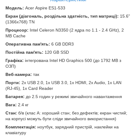
Модель:
Acer Aspire ES1-533
Екран (діагональ, роздільна здатність, тип матриці):
15.6"
(1366x768) TN
Процесор:
Intel Celeron N3350 (2 ядра по 1.1 - 2.4 GHz), 2
MB Cache
Оперативна пам'ять:
6 GB DDR3
Постійна пам'ять:
120 GB SSD
Графіка:
інтегрована Intel HD Graphics 500 (до 1792 MB з
ОЗП)
Веб-камера:
так
Порти:
2x USB 2.0, 1x USB 3.0, 1x HDMI, 2x Audio, 1x LAN
(RJ-45), 1x Card Reader
Батарея:
до 2.5 годин у режимі звичайного навантаження
Вага:
2.4 кг
Стан:
б/в (клас А: хороший стан; без дефектів; екран чистий;
на корпусі можуть бути сліди звичайного використання)
Комплектація:
ноутбук, зарядний пристрій, наклейки на
клавіатуру