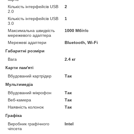
Кількість інтерфейсів USB
2
2.0
Кількість інтерфейсів USB
1
3.0
Максимальна швидкість
1000 Мбіт/с
мережевого адаптера
Мережеві адаптери
Bluetooth, Wi-Fi
Габаритні розміри
Вага
2.4 кг
Карти пам'яті
Вбудований картрідер
Так
Мультимедіа
Вбудований мікрофон
Так
Веб-камера
Так
Наявність колонок
Так
Графіка
Виробник графічного
Intel
чіпсета