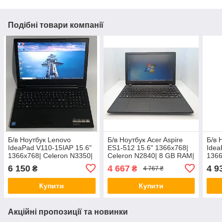
Подібні товари компанії
Б/в Ноутбук Lenovo
Б/в Ноутбук Acer Aspire
Б/в 
IdeaPad V110-15IAP 15.6"
ES1-512 15.6" 1366x768|
Idea
1366x768| Celeron N3350|
Celeron N2840| 8 GB RAM|
1366
8 GB RAM| 128 GB SSD|
500 GB HDD| HD
4 GB
6 150
4 667
4 9
₴
₴
4 767 ₴
HD 500
HD 
Купити
Купити
Акційні пропозиції та новинки