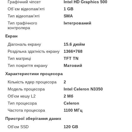
Графічний чіпсет
Intel HD Graphics 500
Об`єм відеопам'яті
1 GB
Тип відеопам'яті
SMA
Тип графічного
Інтегрований
контролера
Екран
Діагональ екрану
15.6 дюйм
Роздільна здатність екрану
1366×768
Тип матриці
TFT TN
Тип покриття екрану
Матовий
Характеристики процесора
Кількість ядер процесора
2
Модель процесора
Intel Celeron N3350
Об'єм кешу L2
2 Мб
Тип процесора
Celeron
Частота процесора
1100 МГц
Пристрої зберігання даних
Об'єм SSD
120 GB