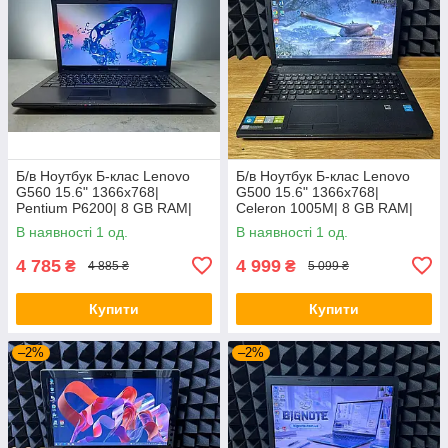
Б/в Ноутбук Б-клас Lenovo
Б/в Ноутбук Б-клас Lenovo
G560 15.6" 1366x768|
G500 15.6" 1366x768|
Pentium P6200| 8 GB RAM|
Celeron 1005M| 8 GB RAM|
120 GB SSD| HD
128 GB SSD| HD
В наявності 1 од.
В наявності 1 од.
4 785
4 999
₴
₴
4 885 ₴
5 099 ₴
Купити
Купити
–2%
–2%