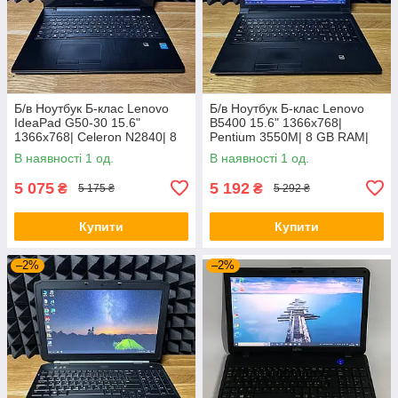
Б/в Ноутбук Б-клас Lenovo
Б/в Ноутбук Б-клас Lenovo
IdeaPad G50-30 15.6"
B5400 15.6" 1366x768|
1366x768| Celeron N2840| 8
Pentium 3550M| 8 GB RAM|
GB RAM| 128 GB SSD| HD
128 GB SSD| HD
В наявності 1 од.
В наявності 1 од.
5 075
5 192
₴
₴
5 175 ₴
5 292 ₴
Купити
Купити
–2%
–2%