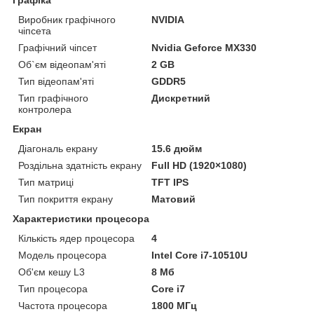
Виробник графічного
NVIDIA
чіпсета
Графічний чіпсет
Nvidia Geforce MX330
Об`єм відеопам'яті
2 GB
Тип відеопам'яті
GDDR5
Тип графічного
Дискретний
контролера
Екран
Діагональ екрану
15.6 дюйм
Роздільна здатність екрану
Full HD (1920×1080)
Тип матриці
TFT IPS
Тип покриття екрану
Матовий
Характеристики процесора
Кількість ядер процесора
4
Модель процесора
Intel Core i7-10510U
Об'єм кешу L3
8 Мб
Тип процесора
Core i7
Частота процесора
1800 МГц