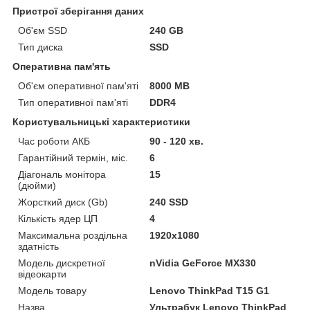
Пристрої зберігання даних
Об'єм SSD
240 GB
Тип диска
SSD
Оперативна пам'ять
Об'єм оперативної пам'яті
8000 MB
Тип оперативної пам'яті
DDR4
Користувальницькі характеристики
Час роботи АКБ
90 - 120 хв.
Гарантійний термін, міс.
6
Діагональ монітора
15
(дюйми)
Жорсткий диск (Gb)
240 SSD
Кількість ядер ЦП
4
Максимальна роздільна
1920x1080
здатність
Модель дискретної
nVidia GeForce MX330
відеокарти
Модель товару
Lenovo ThinkPad T15 G1
Назва
Ультрабук Lenovo ThinkPad