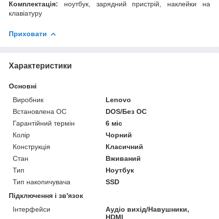
Комплектація:
ноутбук, зарядний пристрій, наклейки на
клавіатуру
Приховати
Характеристики
Основні
Виробник
Lenovo
Встановлена ОС
DOS/Без ОС
Гарантійний термін
6 міс
Колір
Чорний
Конструкція
Класичний
Стан
Вживаний
Тип
Ноутбук
Тип накопичувача
SSD
Підключення і зв'язок
Інтерфейси
Аудіо вихід/Навушники,
HDMI