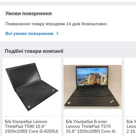
Умови повернення
Повернення товару впродовж 14 днів безкоштовно
Всі умови повернення
Подібні товари компанії
Б/в Ультрабук Lenovo
Б/в Ультрабук Б-клас
Б/в 
ThinkPad T590 15.6"
Lenovo ThinkPad T570
Leno
1920x1080| Core i5-8265U|
15.6" 1920x1080| Core i5-
2 15
8 GB RAM| 240 GB SSD|
7300U| 8 GB RAM| 240 GB
i5-1