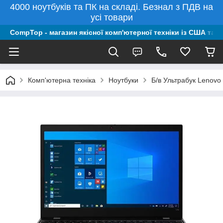
4000 ноутбуків та ПК на складі. Безнал з ПДВ на
усі товари
CompTop - магазин якісної комп'ютерної техніки із США та 
Комп'ютерна техніка
Ноутбуки
Б/в Ультрабук Lenov