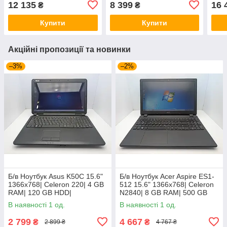
12 135
8 399
16 
₴
₴
UHD
SSD| HD 620
GB S
Купити
Купити
Акційні пропозиції та новинки
–3%
–2%
Б/в Ноутбук Asus K50C 15.6"
Б/в Ноутбук Acer Aspire ES1-
1366x768| Celeron 220| 4 GB
512 15.6" 1366x768| Celeron
RAM| 120 GB HDD|
N2840| 8 GB RAM| 500 GB
HDD| HD
В наявності 1 од.
В наявності 1 од.
2 799
4 667
₴
₴
2 899 ₴
4 767 ₴