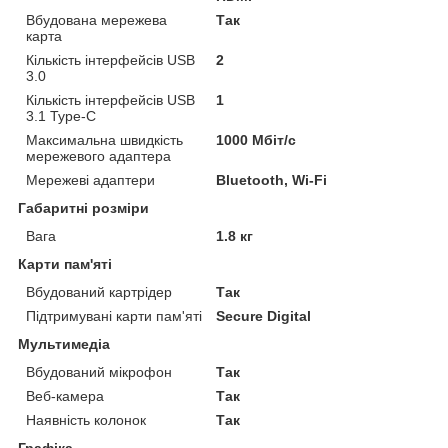
Вбудована мережева
Так
карта
Кількість інтерфейсів USB
2
3.0
Кількість інтерфейсів USB
1
3.1 Type-C
Максимальна швидкість
1000 Мбіт/с
мережевого адаптера
Мережеві адаптери
Bluetooth, Wi-Fi
Габаритні розміри
Вага
1.8 кг
Карти пам'яті
Вбудований картрідер
Так
Підтримувані карти пам'яті
Secure Digital
Мультимедіа
Вбудований мікрофон
Так
Веб-камера
Так
Наявність колонок
Так
Графіка