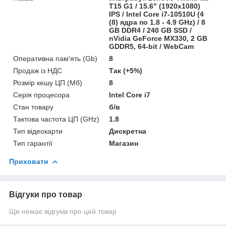
T15 G1 / 15.6" (1920x1080)
IPS / Intel Core i7-10510U (4
(8) ядра по 1.8 - 4.9 GHz) / 8
GB DDR4 / 240 GB SSD /
nVidia GeForce MX330, 2 GB
GDDR5, 64-bit / WebCam
Оперативна пам'ять (Gb)
8
Продаж із НДС
Так (+5%)
Розмір кешу ЦП (Мб)
8
Серія процесора
Intel Core i7
Стан товару
б/в
Тактова частота ЦП (GHz)
1.8
Тип відеокарти
Дискретна
Тип гарантії
Магазин
Приховати
Відгуки про товар
Ще немає відгуків про цей товар