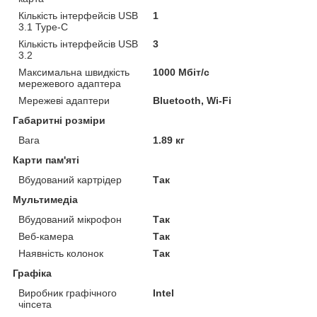
Кількість інтерфейсів USB
1
3.1 Type-C
Кількість інтерфейсів USB
3
3.2
Максимальна швидкість
1000 Мбіт/с
мережевого адаптера
Мережеві адаптери
Bluetooth, Wi-Fi
Габаритні розміри
Вага
1.89 кг
Карти пам'яті
Вбудований картрідер
Так
Мультимедіа
Вбудований мікрофон
Так
Веб-камера
Так
Наявність колонок
Так
Графіка
Виробник графічного
Intel
чіпсета