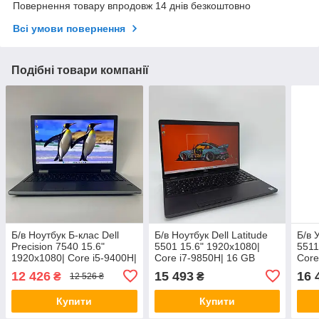
Повернення товару впродовж 14 днів безкоштовно
Всі умови повернення
Подібні товари компанії
Б/в Ноутбук Б-клас Dell
Б/в Ноутбук Dell Latitude
Б/в 
Precision 7540 15.6"
5501 15.6" 1920x1080|
5511
1920x1080| Core i5-9400H|
Core i7-9850H| 16 GB
Core
16 GB RAM| 256 GB SSD|
RAM| 256 GB SSD| UHD
RAM|
12 426
15 493
16 
₴
₴
12 526 ₴
UHD 630
630
GeF
Купити
Купити