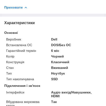
Приховати
Характеристики
Основні
Виробник
Dell
Встановлена ОС
DOS/Без ОС
Гарантійний термін
6 міс
Колір
Чорний
Конструкція
Класичний
Стан
Вживаний
Тип
Ноутбук
Тип накопичувача
SSD
Підключення і зв'язок
Інтерфейси
Аудіо вихід/Навушники,
HDMI
Вбудована мережева
Так
карта