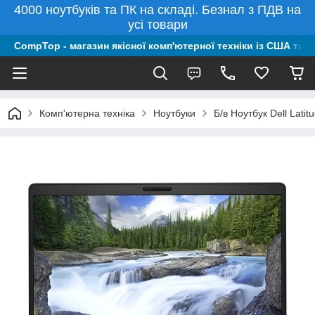
4000 ноутбуків та ПК на складі. Безнал з ПДВ на
усі товари
CompTop - магазин якісної комп'ютерної техніки із США та 
Комп'ютерна техніка
Ноутбуки
Б/в Ноутбук Dell Lat