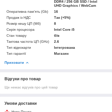
DDR4 / 256 GB SSD / Intel
UHD Graphics / WebCam
Оперативна пам'ять (Gb)
16
Продаж із НДС
Так (+5%)
Розмір кешу ЦП (Мб)
8
Серія процесора
Intel Core i5
Стан товару
б/в
Тактова частота ЦП (GHz)
2.6
Тип відеокарти
Інтегрована
Тип гарантії
Магазин
Приховати
Відгуки про товар
Ще немає відгуків про цей товар
Умови доставки
Нова Пошта