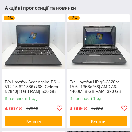
Акційні пропозиції та новинки
–2%
–2%
Б/в Ноутбук Acer Aspire ES1-
Б/в Ноутбук HP g6-2320sr
512 15.6" 1366x768| Celeron
15.6" 1366x768| AMD A6-
N2840| 8 GB RAM| 500 GB
4400M| 8 GB RAM| 320 GB
HDD| HD
HDD| Radeon HD 7520G
В наявності 1 од.
В наявності 1 од.
4 667
4 669
₴
₴
4 767 ₴
4 769 ₴
Купити
Купити