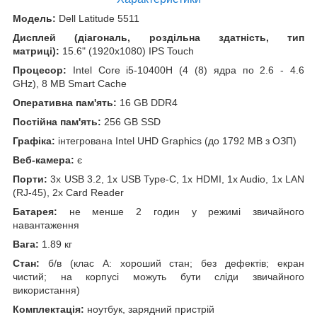
Модель:
Dell Latitude 5511
Дисплей (діагональ, роздільна здатність, тип
матриці):
15.6" (1920x1080) IPS Touch
Процесор:
Intel Core i5-10400H (4 (8) ядра по 2.6 - 4.6
GHz), 8 MB Smart Cache
Оперативна пам'ять:
16 GB DDR4
Постійна пам'ять:
256 GB SSD
Графіка:
інтегрована Intel UHD Graphics (до 1792 MB з ОЗП)
Веб-камера:
є
Порти:
3x USB 3.2, 1x USB Type-C, 1x HDMI, 1x Audio, 1x LAN
(RJ-45), 2x Card Reader
Батарея:
не менше 2 годин у режимі звичайного
навантаження
Вага:
1.89 кг
Стан:
б/в (клас А: хороший стан; без дефектів; екран
чистий; на корпусі можуть бути сліди звичайного
використання)
Комплектація:
ноутбук, зарядний пристрій