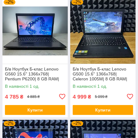
–2%
–2%
Б/в Ноутбук Б-клас Lenovo
Б/в Ноутбук Б-клас Lenovo
G560 15.6" 1366x768|
G500 15.6" 1366x768|
Pentium P6200| 8 GB RAM|
Celeron 1005M| 8 GB RAM|
120 GB SSD| HD
128 GB SSD| HD
В наявності 1 од.
В наявності 1 од.
4 785
4 999
₴
₴
4 885 ₴
5 099 ₴
Купити
Купити
–2%
–2%