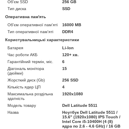
Об'єм SSD
256 GB
Тип диска
SSD
Оперативна пам'ять
Об'єм оперативної пам'яті
16000 MB
Тип оперативної пам'яті
DDR4
Користувальницькі характеристики
Батарея
Li-Ion
Час роботи АКБ
120+ хв.
Гарантійний термін, міс.
6
Діагональ монітора
15
(дюйми)
Жорсткий диск (Gb)
256 SSD
Кількість ядер ЦП
4
Максимальна роздільна
1920x1080
здатність
Модель товару
Dell Latitude 5511
Назва
Ноутбук Dell Latitude 5511 /
15.6" (1920x1080) IPS Touch /
Intel Core i5-10400H (4 (8)
ядра по 2.6 - 4.6 GHz) / 16 GB