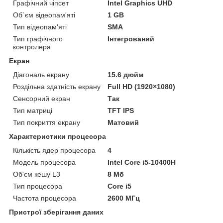
Графічний чіпсет
Intel Graphics UHD
Об`єм відеопам'яті
1 GB
Тип відеопам'яті
SMA
Тип графічного
Інтегрований
контролера
Екран
Діагональ екрану
15.6 дюйм
Роздільна здатність екрану
Full HD (1920×1080)
Сенсорний екран
Так
Тип матриці
TFT IPS
Тип покриття екрану
Матовий
Характеристики процесора
Кількість ядер процесора
4
Модель процесора
Intel Core i5-10400H
Об'єм кешу L3
8 Мб
Тип процесора
Core i5
Частота процесора
2600 МГц
Пристрої зберігання даних