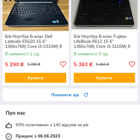
Б/в Ноутбук Б-клас Dell
Б/в Ноутбук Б-клас Fujitsu
Latitude E5520 15.6"
LifeBook A512 15.6"
1366x768| Core i3-2310M| 8
1366x768| Core i3-3110M| 8
GB RAM| 128 GB SSD| HD
GB RAM| 320 GB HDD| HD
В наявності 1 од.
В наявності 3 од.
3000
4000
5 290
5 363
₴
₴
5 390 ₴
5 463 ₴
Купити
Купити
Показати ще
Про нас
93% позитивних з 140 відгуків за рік
Працює з 06.06.2023