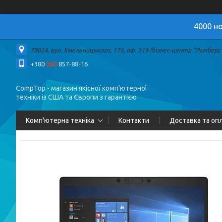
4000 но
79024, вул. Хмельницького, 176, оф. 319 (бізнес-центр "Лємберг")
+380
(68)
857-88-16
CompTop - магазин якісної комп'ютерної
техніки із США та Європи з гарантією
Комп'ютерна техніка
Контакти
Доставка та оп