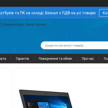
утбуків та ПК на складі. Безнал з ПДВ на усі товари
Ка
, Львівська обл., Львів, Україна
лата
Гарантія
Повернення та обмін
Про нас
Го