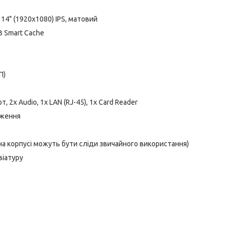
14" (1920x1080) IPS, матовий
MB Smart Cache
П)
, 2x Audio, 1x LAN (RJ-45), 1x Card Reader
аження
 на корпусі можуть бути сліди звичайного використання)
віатуру