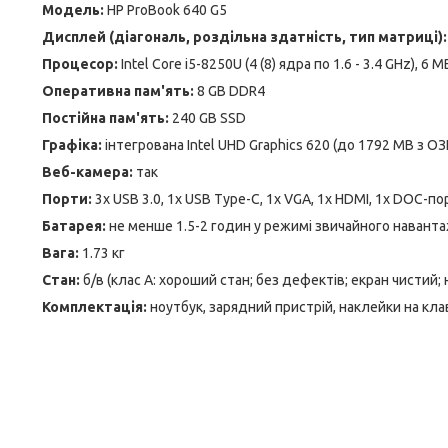
Модель:
HP ProBook 640 G5
Дисплей (діагональ, роздільна здатність, тип матриці):
Процесор:
Intel Core i5-8250U (4 (8) ядра по 1.6 - 3.4 GHz), 6 
Оперативна пам'ять:
8 GB DDR4
Постійна пам'ять:
240 GB SSD
Графіка:
інтегрована Intel UHD Graphics 620 (до 1792 MB з ОЗ
Веб-камера:
так
Порти:
3x USB 3.0, 1x USB Type-C, 1x VGA, 1x HDMI, 1x DOC-порт
Батарея:
не менше 1.5-2 годин у режимі звичайного навант
Вага:
1.73 кг
Стан:
б/в (клас А: хороший стан; без дефектів; екран чистий;
Комплектація:
ноутбук, зарядний пристрій, наклейки на кла