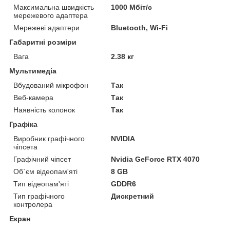
Максимальна швидкість
1000 Мбіт/с
мережевого адаптера
Мережеві адаптери
Bluetooth, Wi-Fi
Габаритні розміри
Вага
2.38 кг
Мультимедіа
Вбудований мікрофон
Так
Веб-камера
Так
Наявність колонок
Так
Графіка
Виробник графічного
NVIDIA
чіпсета
Графічний чіпсет
Nvidia GeForce RTX 4070
Об`єм відеопам'яті
8 GB
Тип відеопам'яті
GDDR6
Тип графічного
Дискретний
контролера
Екран