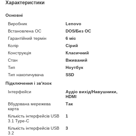
Характеристики
Основні
Виробник
Lenovo
Встановлена ОС
DOS/Без ОС
Гарантійний термін
6 міс
Колір
Сірий
Конструкція
Класичний
Стан
Вживаний
Тип
Ноутбук
Тип накопичувача
SSD
Підключення і зв'язок
Інтерфейси
Аудіо вихід/Навушники,
HDMI
Вбудована мережева
Так
карта
Кількість інтерфейсів USB
1
3.1 Type-C
Кількість інтерфейсів USB
3
3.2