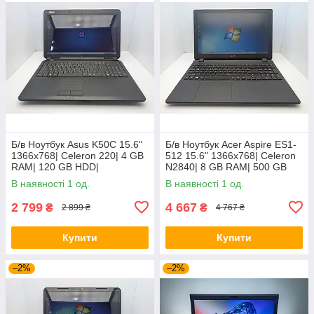
Б/в Ноутбук Asus K50C 15.6"
Б/в Ноутбук Acer Aspire ES1-
1366x768| Celeron 220| 4 GB
512 15.6" 1366x768| Celeron
RAM| 120 GB HDD|
N2840| 8 GB RAM| 500 GB
HDD| HD
В наявності 1 од.
В наявності 1 од.
2 799
4 667
₴
₴
2 899 ₴
4 767 ₴
Купити
Купити
–2%
–2%