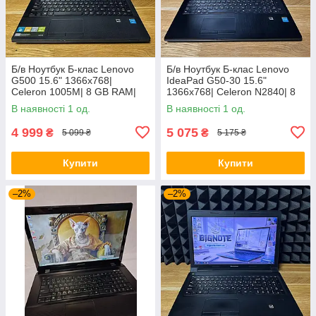
Б/в Ноутбук Б-клас Lenovo
Б/в Ноутбук Б-клас Lenovo
G500 15.6" 1366x768|
IdeaPad G50-30 15.6"
Celeron 1005M| 8 GB RAM|
1366x768| Celeron N2840| 8
128 GB SSD| HD
GB RAM| 128 GB SSD| HD
В наявності 1 од.
В наявності 1 од.
4 999
5 075
₴
₴
5 099 ₴
5 175 ₴
Купити
Купити
–2%
–2%