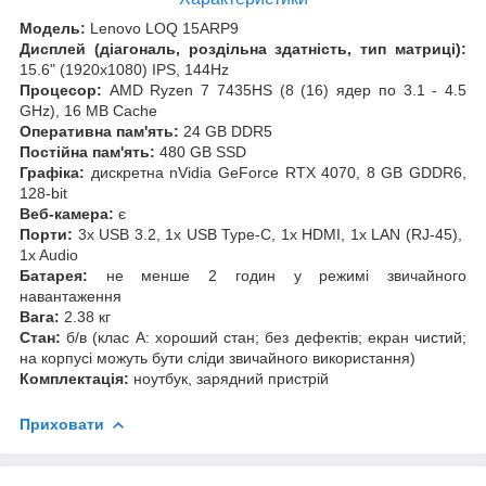
Модель:
Lenovo LOQ 15ARP9
Дисплей (діагональ, роздільна здатність, тип матриці):
15.6" (1920x1080) IPS, 144Hz
Процесор:
AMD Ryzen 7 7435HS (8 (16) ядер по 3.1 - 4.5
GHz), 16 MB Cache
Оперативна пам'ять:
24 GB DDR5
Постійна пам'ять:
480 GB SSD
Графіка:
дискретна nVidia GeForce RTX 4070, 8 GB GDDR6,
128-bit
Веб-камера:
є
Порти:
3x USB 3.2, 1x USB Type-C, 1x HDMI, 1x LAN (RJ-45),
1x Audio
Батарея:
не менше 2 годин у режимі звичайного
навантаження
Вага:
2.38 кг
Стан:
б/в (клас А: хороший стан; без дефектів; екран чистий;
на корпусі можуть бути сліди звичайного використання)
Комплектація:
ноутбук, зарядний пристрій
Приховати