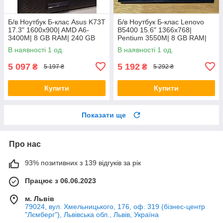
Б/в Ноутбук Б-клас Asus K73T
Б/в Ноутбук Б-клас Lenovo
17.3" 1600x900| AMD A6-
B5400 15.6" 1366x768|
3400M| 8 GB RAM| 240 GB
Pentium 3550M| 8 GB RAM|
SSD + 500 GB HDD| Radeon
128 GB SSD| HD
В наявності 1 од.
В наявності 1 од.
HD 6520G
5 097
5 192
₴
₴
5 197 ₴
5 292 ₴
Купити
Купити
Показати ще
Про нас
93% позитивних з 139 відгуків за рік
Працює з 06.06.2023
м. Львів
79024, вул. Хмельницького, 176, оф. 319 (бізнес-центр
"Лємберг"), Львівська обл., Львів, Україна