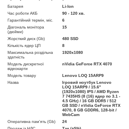
Батарея
Li-Ion
Час роботи АКБ
90 - 120 хв.
Гарантійний термін, міс.
6
Діагональ монітора
15
(дюйми)
Жорсткий диск (Gb)
480 SSD
Кількість ядер ЦП
8
Максимальна роздільна
1920x1080
здатність
Модель дискретної
nVidia GeForce RTX 4070
відеокарти
Модель товару
Lenovo LOQ 15ARP9
Назва
Ігровий ноутбук Lenovo
LOQ 15ARP9 / 15.6"
(1920x1080) IPS / AMD Ryzen
7 7435HS (8 (16) ядер по 3.1 -
4.5 GHz) / 16 GB DDR5 / 512
GB SSD / nVidia GeForce RTX
4070, 8 GB GDDR6, 128-bit /
WebCam
Оперативна пам'ять (Gb)
24
Продаж із НДС
Так (+5%)