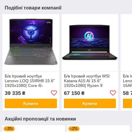
Подібні товари компанії
Б/в Ігровий ноутбук
Б/в Ігровий ноутбук MSI
Б/в 
Lenovo LOQ 15IRH8 15.6"
Katana A15 AI 15.6"
Leno
1920x1080| Core i5-
1920x1080| Ryzen 9
16AR
12450H| 16 GB RAM| 480
8945HS| 16GB RAM|
Ryze
39 335
67 150
58 
₴
₴
GB SSD| GeForce RTX
1000GB SSD| RTX 4070
RAM
4050 6GB
8GB
407
Купити
Купити
Акційні пропозиції та новинки
–3%
–2%