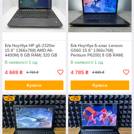
Б/в Ноутбук HP g6-2320sr
Б/в Ноутбук Б-клас Lenovo
15.6" 1366x768| AMD A6-
G560 15.6" 1366x768|
4400M| 8 GB RAM| 320 GB
Pentium P6200| 8 GB RAM|
HDD| Radeon HD 7520G
120 GB SSD| HD
В наявності 1 од.
В наявності 1 од.
4 669
4 785
₴
₴
4 769 ₴
4 885 ₴
Купити
Купити
–2%
–2%