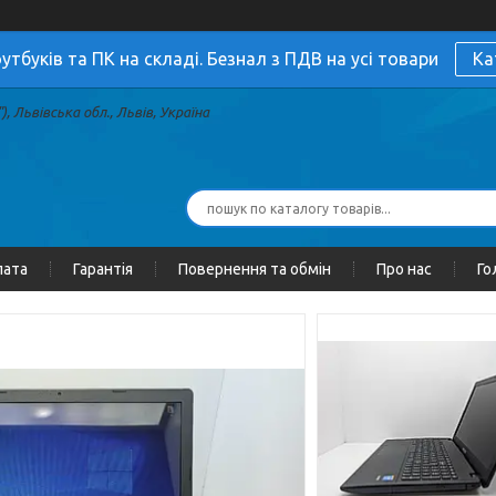
утбуків та ПК на складі. Безнал з ПДВ на усі товари
Ка
, Львівська обл., Львів, Україна
лата
Гарантія
Повернення та обмін
Про нас
Го