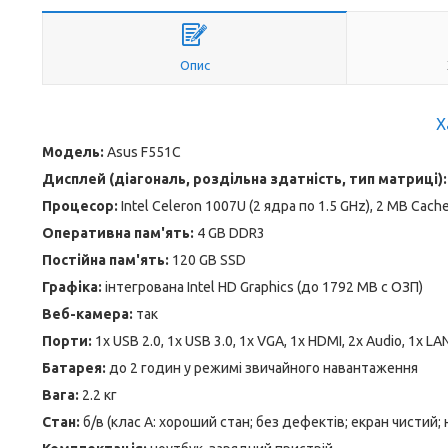
Опис
Х
Модель:
Asus F551C
Дисплей (діагональ, роздільна здатність, тип матриці)
Процесор:
Intel Celeron 1007U (2 ядра по 1.5 GHz), 2 MB Cach
Оперативна пам'ять:
4 GB DDR3
Постійна пам'ять:
120 GB SSD
Графіка:
інтегрована Intel HD Graphics (до 1792 MB с ОЗП)
Веб-камера:
так
Порти:
1x USB 2.0, 1x USB 3.0, 1x VGA, 1x HDMI, 2x Audio, 1x LA
Батарея:
до 2 годин у режимі звичайного навантаження
Вага:
2.2 кг
Стан:
б/в (клас А: хороший стан; без дефектів; екран чистий;