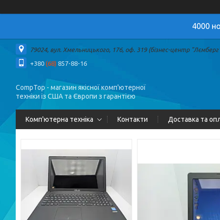
4000 но
79024, вул. Хмельницького, 176, оф. 319 (бізнес-центр "Лємберг")
+380
(68)
857-88-16
CompTop - магазин якісної комп'ютерної
техніки із США та Європи з гарантією
Комп'ютерна техніка
Контакти
Доставка та оп