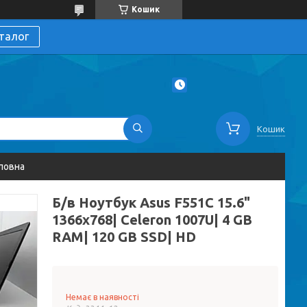
Кошик
талог
Кошик
ловна
Б/в Ноутбук Asus F551C 15.6"
1366x768| Celeron 1007U| 4 GB
RAM| 120 GB SSD| HD
Немає в наявності