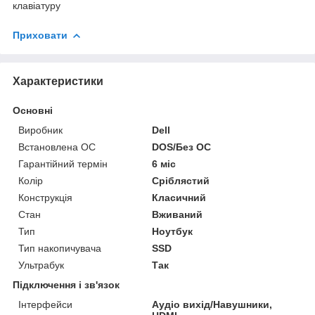
клавіатуру
Приховати
Характеристики
Основні
Виробник
Dell
Встановлена ОС
DOS/Без ОС
Гарантійний термін
6 міс
Колір
Сріблястий
Конструкція
Класичний
Стан
Вживаний
Тип
Ноутбук
Тип накопичувача
SSD
Ультрабук
Так
Підключення і зв'язок
Інтерфейси
Аудіо вихід/Навушники,