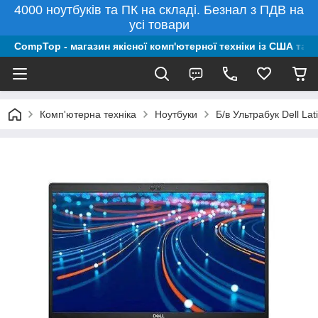
4000 ноутбуків та ПК на складі. Безнал з ПДВ на
усі товари
CompTop - магазин якісної комп'ютерної техніки із США та 
Комп'ютерна техніка
Ноутбуки
Б/в Ультрабук Dell La