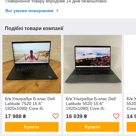
Повернення товару впродовж 14 днів безкоштовно
Всі умови повернення
Подібні товари компанії
Б/в Ультрабук Б-клас Dell
Б/в Ультрабук Б-клас Dell
Б/в 
Latitude 7520 15.6"
Latitude 5520 15.6"
5520
1920x1080| Core i5-
1920x1080| Core i5-
Core
1135G7| 8 GB RAM| 256
1135G7| 16 GB RAM| 256
RAM|
17 988
16 039
14 
₴
₴
GB SSD| Iris Xe
GB SSD| Iris Xe
Купити
Купити