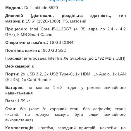
Модель:
Dell Latitude 5520
Дисплей (діагональ, роздільна здатність, тип
матриці):
15.6" (1920x1080) IPS, матовий
Процесор:
Intel Core i5-1135G7 (4 (8) ядра по 2.4 - 4.2
GHz), 8 MB Smart Cache
Оперативна пам'ять:
16 GB DDR4
Постійна пам'ять:
960 GB SSD
Графіка:
інтегрована Intel Iris Xe Graphics (до 1792 MB з ОЗП)
Веб-камера:
є
Порти:
2x USB 3.2, 2x USB Type-C, 1x HDMI, 1x Audio, 1x LAN
(RJ-45), 1x Card Reader
Батарея:
не менше 1.5-2 годин у режимі звичайного
навантаження
Вага:
1.59 кг
Стан:
б/в (клас А: хороший стан; без дефектів; екран
чистий; на корпусі можуть бути сліди звичайного
використання)
Комплектація:
ноутбук, зарядний пристрій, наклейки на