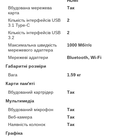
HDMI
Вбудована мережева
Так
карта
Кількість інтерфейсів USB
2
3.1 Type-C
Кількість інтерфейсів USB
2
3.2
Максимальна швидкість
1000 Мбіт/с
мережевого адаптера
Мережеві адаптери
Bluetooth, Wi-Fi
Габаритні розміри
Вага
1.59 кг
Карти пам'яті
Вбудований картрідер
Так
Мультимедіа
Вбудований мікрофон
Так
Веб-камера
Так
Наявність колонок
Так
Графіка