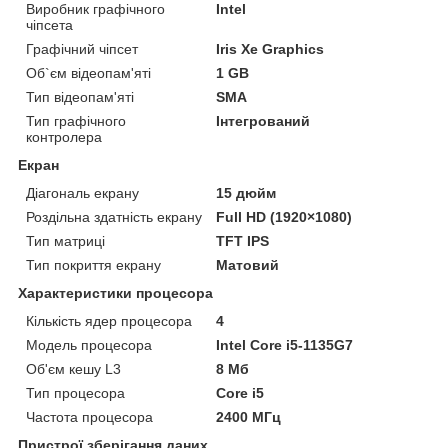
Виробник графічного
Intel
чіпсета
Графічний чіпсет
Iris Xe Graphics
Об`єм відеопам'яті
1 GB
Тип відеопам'яті
SMA
Тип графічного
Інтегрований
контролера
Екран
Діагональ екрану
15 дюйм
Роздільна здатність екрану
Full HD (1920×1080)
Тип матриці
TFT IPS
Тип покриття екрану
Матовий
Характеристики процесора
Кількість ядер процесора
4
Модель процесора
Intel Core i5-1135G7
Об'єм кешу L3
8 Мб
Тип процесора
Core i5
Частота процесора
2400 МГц
Пристрої зберігання даних