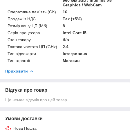
960 GB SSD / Intel Iris Xe
Graphics / WebCam
Оперативна пам'ять (Gb)
16
Продаж із НДС
Так (+5%)
Розмір кешу ЦП (Мб)
8
Серія процесора
Intel Core i5
Стан товару
б/в
Тактова частота ЦП (GHz)
2.4
Тип відеокарти
Інтегрована
Тип гарантії
Магазин
Приховати
Відгуки про товар
Ще немає відгуків про цей товар
Умови доставки
Нова Пошта