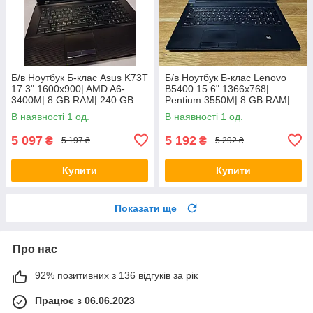
Б/в Ноутбук Б-клас Asus K73T
Б/в Ноутбук Б-клас Lenovo
17.3" 1600x900| AMD A6-
B5400 15.6" 1366x768|
3400M| 8 GB RAM| 240 GB
Pentium 3550M| 8 GB RAM|
SSD + 500 GB HDD| Radeon
128 GB SSD| HD
В наявності 1 од.
В наявності 1 од.
HD 6520G
5 097
5 192
₴
₴
5 197 ₴
5 292 ₴
Купити
Купити
Показати ще
Про нас
92% позитивних з 136 відгуків за рік
Працює з 06.06.2023