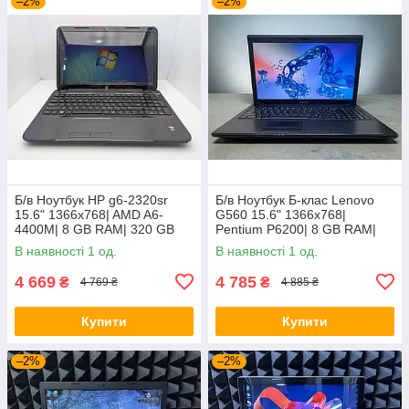
–2%
–2%
Б/в Ноутбук HP g6-2320sr
Б/в Ноутбук Б-клас Lenovo
15.6" 1366x768| AMD A6-
G560 15.6" 1366x768|
4400M| 8 GB RAM| 320 GB
Pentium P6200| 8 GB RAM|
HDD| Radeon HD 7520G
120 GB SSD| HD
В наявності 1 од.
В наявності 1 од.
4 669
4 785
₴
₴
4 769 ₴
4 885 ₴
Купити
Купити
–2%
–2%