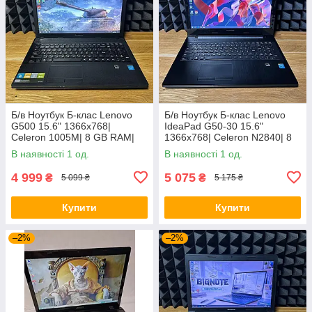
Б/в Ноутбук Б-клас Lenovo
Б/в Ноутбук Б-клас Lenovo
G500 15.6" 1366x768|
IdeaPad G50-30 15.6"
Celeron 1005M| 8 GB RAM|
1366x768| Celeron N2840| 8
128 GB SSD| HD
GB RAM| 128 GB SSD| HD
В наявності 1 од.
В наявності 1 од.
4 999
5 075
₴
₴
5 099 ₴
5 175 ₴
Купити
Купити
–2%
–2%