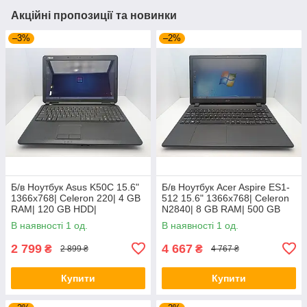
Акційні пропозиції та новинки
–3%
–2%
Б/в Ноутбук Asus K50C 15.6"
Б/в Ноутбук Acer Aspire ES1-
1366x768| Celeron 220| 4 GB
512 15.6" 1366x768| Celeron
RAM| 120 GB HDD|
N2840| 8 GB RAM| 500 GB
HDD| HD
В наявності 1 од.
В наявності 1 од.
2 799
4 667
₴
₴
2 899 ₴
4 767 ₴
Купити
Купити