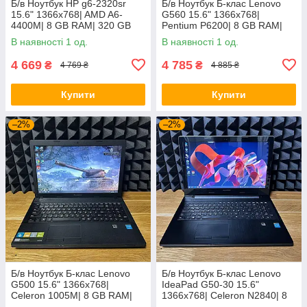
Б/в Ноутбук HP g6-2320sr
Б/в Ноутбук Б-клас Lenovo
15.6" 1366x768| AMD A6-
G560 15.6" 1366x768|
4400M| 8 GB RAM| 320 GB
Pentium P6200| 8 GB RAM|
HDD| Radeon HD 7520G
120 GB SSD| HD
В наявності 1 од.
В наявності 1 од.
4 669
4 785
₴
₴
4 769 ₴
4 885 ₴
Купити
Купити
–2%
–2%
Б/в Ноутбук Б-клас Lenovo
Б/в Ноутбук Б-клас Lenovo
G500 15.6" 1366x768|
IdeaPad G50-30 15.6"
Celeron 1005M| 8 GB RAM|
1366x768| Celeron N2840| 8
128 GB SSD| HD
GB RAM| 128 GB SSD| HD