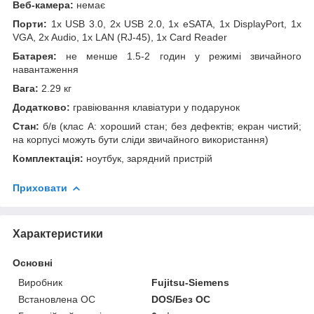
Веб-камера:
немає
Порти:
1x USB 3.0, 2x USB 2.0, 1x eSATA, 1x DisplayPort, 1x
VGA, 2x Audio, 1x LAN (RJ-45), 1x Card Reader
Батарея:
не менше 1.5-2 годин у режимі звичайного
навантаження
Вага:
2.29 кг
Додатково:
гравіювання клавіатури у подарунок
Стан:
б/в (клас А: хороший стан; без дефектів; екран чистий;
на корпусі можуть бути сліди звичайного використання)
Комплектація:
ноутбук, зарядний пристрій
Приховати
Характеристики
Основні
Виробник
Fujitsu-Siemens
Встановлена ОС
DOS/Без ОС