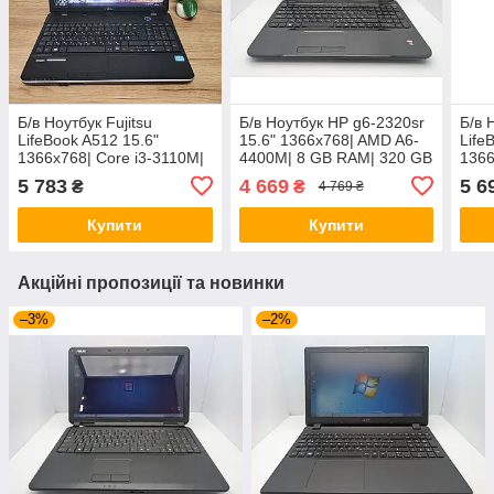
Б/в Ноутбук Fujitsu
Б/в Ноутбук HP g6-2320sr
Б/в 
LifeBook A512 15.6"
15.6" 1366x768| AMD A6-
Life
1366x768| Core i3-3110M|
4400M| 8 GB RAM| 320 GB
1366
8 GB RAM| 120 GB SSD|
HDD| Radeon HD 7520G
8 GB
5 783
4 669
5 6
₴
₴
4 769 ₴
HD 4000
HD 
Купити
Купити
Акційні пропозиції та новинки
–3%
–2%