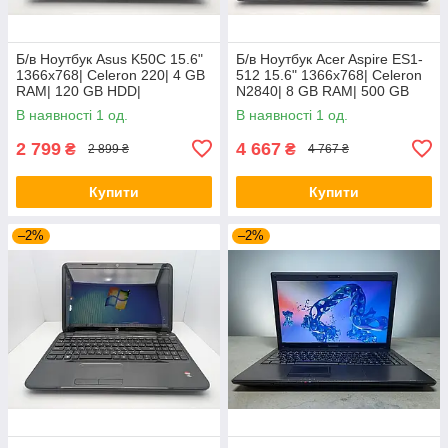
Б/в Ноутбук Asus K50C 15.6"
Б/в Ноутбук Acer Aspire ES1-
1366x768| Celeron 220| 4 GB
512 15.6" 1366x768| Celeron
RAM| 120 GB HDD|
N2840| 8 GB RAM| 500 GB
HDD| HD
В наявності 1 од.
В наявності 1 од.
2 799
4 667
₴
₴
2 899 ₴
4 767 ₴
Купити
Купити
–2%
–2%