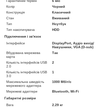
Гарантійний термін
6 міс
Колір
Чорний
Конструкція
Класичний
Стан
Вживаний
Тип
Ноутбук
Тип накопичувача
HDD
Підключення і зв'язок
Інтерфейси
DisplayPort, Аудіо вихід/
Навушники, VGA (D-sub)
Вбудована мережева
Так
карта
Кількість інтерфейсів USB
2
2.0
Кількість інтерфейсів USB
1
3.0
Максимальна швидкість
1000 Мбіт/с
мережевого адаптера
Мережеві адаптери
Bluetooth, Wi-Fi
Габаритні розміри
Вага
2.29 кг