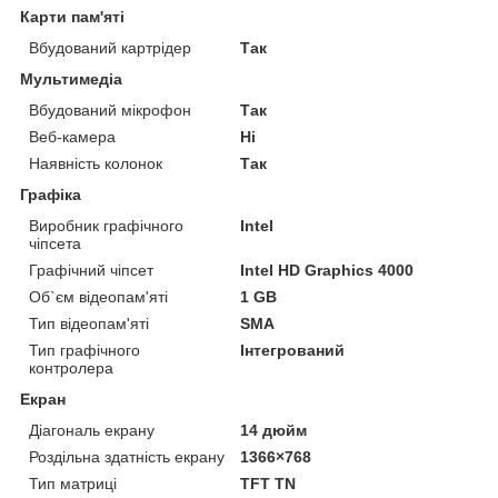
Карти пам'яті
Вбудований картрідер
Так
Мультимедіа
Вбудований мікрофон
Так
Веб-камера
Ні
Наявність колонок
Так
Графіка
Виробник графічного
Intel
чіпсета
Графічний чіпсет
Intel HD Graphics 4000
Об`єм відеопам'яті
1 GB
Тип відеопам'яті
SMA
Тип графічного
Інтегрований
контролера
Екран
Діагональ екрану
14 дюйм
Роздільна здатність екрану
1366×768
Тип матриці
TFT TN