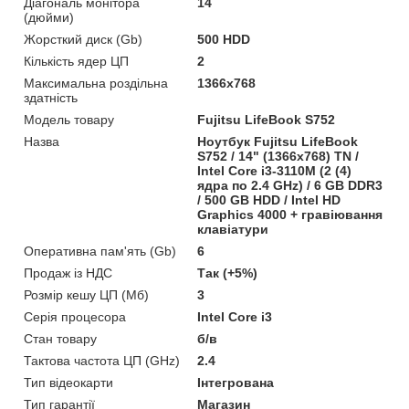
Діагональ монітора
14
(дюйми)
Жорсткий диск (Gb)
500 HDD
Кількість ядер ЦП
2
Максимальна роздільна
1366x768
здатність
Модель товару
Fujitsu LifeBook S752
Назва
Ноутбук Fujitsu LifeBook
S752 / 14" (1366x768) TN /
Intel Core i3-3110M (2 (4)
ядра по 2.4 GHz) / 6 GB DDR3
/ 500 GB HDD / Intel HD
Graphics 4000 + гравіювання
клавіатури
Оперативна пам'ять (Gb)
6
Продаж із НДС
Так (+5%)
Розмір кешу ЦП (Мб)
3
Серія процесора
Intel Core i3
Стан товару
б/в
Тактова частота ЦП (GHz)
2.4
Тип відеокарти
Інтегрована
Тип гарантії
Магазин