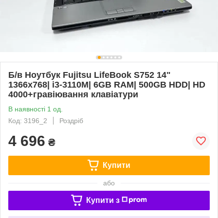
Б/в Ноутбук Fujitsu LifeBook S752 14"
1366x768| i3-3110M| 6GB RAM| 500GB HDD| HD
4000+гравіювання клавіатури
В наявності 1 од.
Код: 3196_2
Роздріб
4 696
₴
Купити
або
Купити з