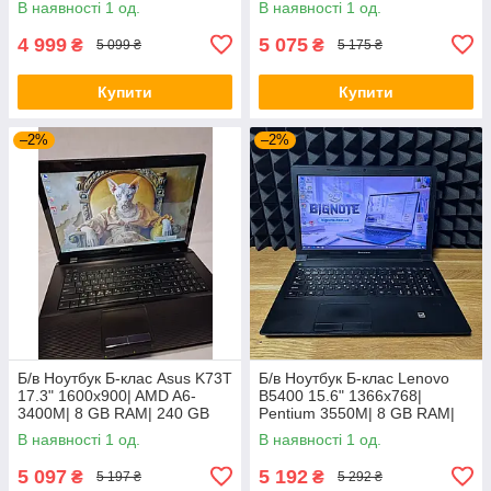
В наявності 1 од.
В наявності 1 од.
4 999
5 075
₴
₴
5 099 ₴
5 175 ₴
Купити
Купити
–2%
–2%
Б/в Ноутбук Б-клас Asus K73T
Б/в Ноутбук Б-клас Lenovo
17.3" 1600x900| AMD A6-
B5400 15.6" 1366x768|
3400M| 8 GB RAM| 240 GB
Pentium 3550M| 8 GB RAM|
SSD + 500 GB HDD| Radeon
128 GB SSD| HD
В наявності 1 од.
В наявності 1 од.
HD 6520G
5 097
5 192
₴
₴
5 197 ₴
5 292 ₴