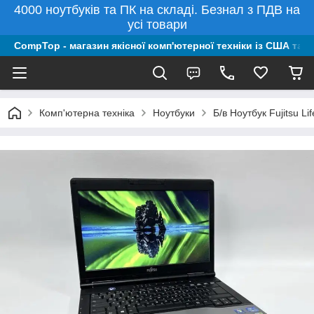
4000 ноутбуків та ПК на складі. Безнал з ПДВ на
усі товари
CompTop - магазин якісної комп'ютерної техніки із США та 
Комп'ютерна техніка
Ноутбуки
Б/в Ноутбук Fujitsu 