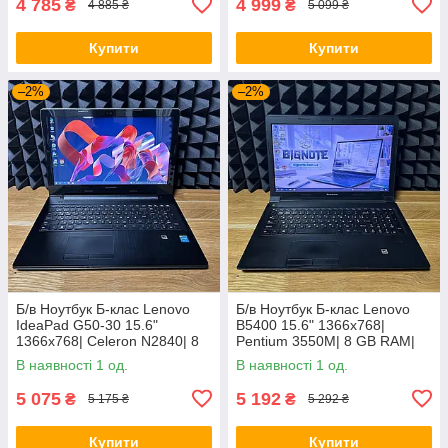
4 785
4 999
₴
₴
4 885 ₴
5 099 ₴
Купити
Купити
–2%
–2%
Б/в Ноутбук Б-клас Lenovo
Б/в Ноутбук Б-клас Lenovo
IdeaPad G50-30 15.6"
B5400 15.6" 1366x768|
1366x768| Celeron N2840| 8
Pentium 3550M| 8 GB RAM|
GB RAM| 128 GB SSD| HD
128 GB SSD| HD
В наявності 1 од.
В наявності 1 од.
5 075
5 192
₴
₴
5 175 ₴
5 292 ₴
Купити
Купити