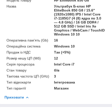
Модель товару
HP EliteBook 850 G8
Назва
Ультрабук Б-клас HP
EliteBook 850 G8 / 15.6"
(1920x1080) IPS / Intel Core
i7-1185G7 (4 (8) ядра по 3.0
— 4.8 GHz) / 16 GB DDR4 /
512 GB SSD / Intel Iris Xe
Graphics / WebCam / TouchID
Windows 10 10
Оперативна пам'ять (Gb)
16
Операційна система
Windows 10
Продаж із НДС
Так (+5%)
Розмір кешу ЦП (Мб)
12
Серія процесора
Intel Core i7
Стан товару
б/в
Тактова частота ЦП (GHz)
3
Тип відеокарти
Інтегрована
Тип гарантії
Магазин
Приховати