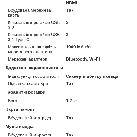
HDMI
Вбудована мережева
Так
карта
Кількість інтерфейсів USB
2
3.0
Кількість інтерфейсів USB
2
3.1 Type-C
Максимальна швидкість
1000 Мбіт/с
мережевого адаптера
Мережеві адаптери
Bluetooth, Wi-Fi
Додаткові характеристики
Інші функції і особливості
Сканер відбитку пальця
Підсвітка клавіатури
Так
Габаритні розміри
Вага
1.7 кг
Карти пам'яті
Вбудований картрідер
Так
Мультимедіа
Вбудований мікрофон
Так