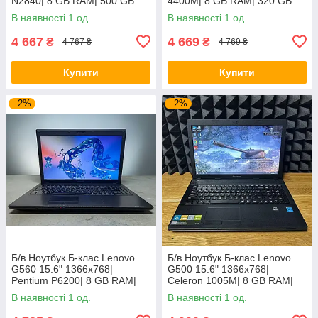
N2840| 8 GB RAM| 500 GB
4400M| 8 GB RAM| 320 GB
HDD| HD
HDD| Radeon HD 7520G
В наявності 1 од.
В наявності 1 од.
4 667
4 669
₴
₴
4 767 ₴
4 769 ₴
Купити
Купити
–2%
–2%
Б/в Ноутбук Б-клас Lenovo
Б/в Ноутбук Б-клас Lenovo
G560 15.6" 1366x768|
G500 15.6" 1366x768|
Pentium P6200| 8 GB RAM|
Celeron 1005M| 8 GB RAM|
120 GB SSD| HD
128 GB SSD| HD
В наявності 1 од.
В наявності 1 од.