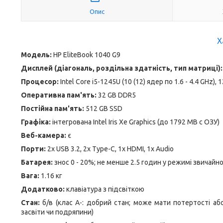
Опис
Х
Модель:
HP EliteBook 1040 G9
Дисплей (діагональ, роздільна здатність, тип матриці):
Процесор:
Intel Core i5-1245U (10 (12) ядер по 1.6 - 4.4 GHz),
Оперативна пам'ять:
32 GB DDR5
Постійна пам'ять:
512 GB SSD
Графіка:
інтегрована Intel Iris Xe Graphics (до 1792 MB с ОЗУ)
Веб-камера:
є
Порти:
2x USB 3.2, 2x Type-C, 1x HDMI, 1x Audio
Батарея:
знос 0 - 20%; не менше 2.5 годин у режимі звичай
Вага:
1.16 кг
Додатково:
клавіатура з підсвіткою
Стан:
б/в (клас А-: добрий стан; може мати потертості або
засвіти чи подряпини)