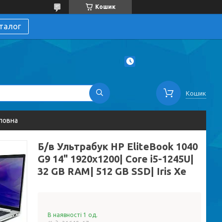
Кошик
талог
Кошик
ловна
Б/в Ультрабук HP EliteBook 1040
G9 14" 1920x1200| Core i5-1245U|
32 GB RAM| 512 GB SSD| Iris Xe
В наявності 1 од.