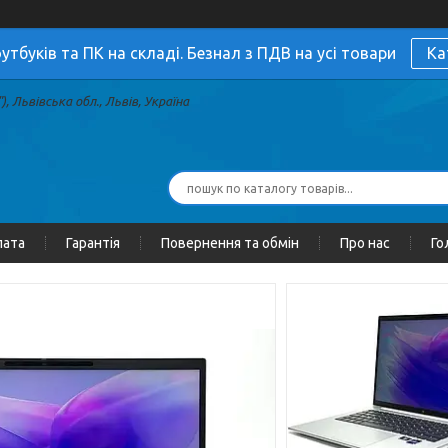
утбуків та ПК на складі. Безнал з ПДВ на усі товари
Ка
, Львівська обл., Львів, Україна
лата
Гарантія
Повернення та обмін
Про нас
Го