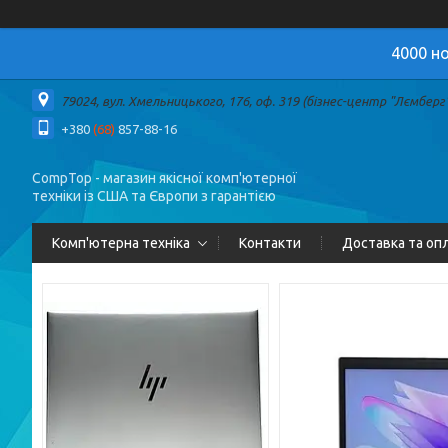
4000 но
79024, вул. Хмельницького, 176, оф. 319 (бізнес-центр "Лємберг")
+380
(68)
857-88-16
CompTop - магазин якісної комп'ютерної
техніки із США та Європи з гарантією
Комп'ютерна техніка
Контакти
Доставка та оп