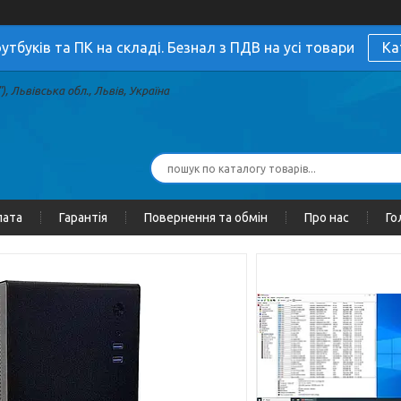
утбуків та ПК на складі. Безнал з ПДВ на усі товари
Ка
, Львівська обл., Львів, Україна
лата
Гарантія
Повернення та обмін
Про нас
Го