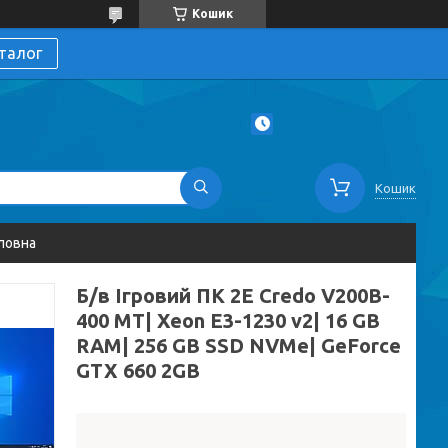
Кошик
талог
Кошик
ловна
Б/в Ігровий ПК 2E Credo V200B-
400 MT| Xeon E3-1230 v2| 16 GB
RAM| 256 GB SSD NVMe| GeForce
GTX 660 2GB