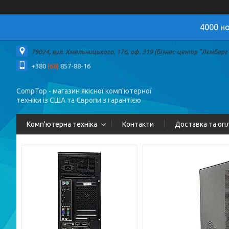
4000 но
79024, вул. Хмельницького, 176, оф. 319 (бізнес-центр "Лємберг")
+380
(68)
857-88-16
CompTop - магазин якісної комп'ютерної
техніки із США та Європи з гарантією
Комп'ютерна техніка
Контакти
Доставка та оп