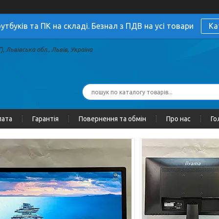
утбуків та ПК на складі. Безнал з ПДВ на усі товари
Ка
, Львівська обл., Львів, Україна
лата
Гарантія
Повернення та обмін
Про нас
Го