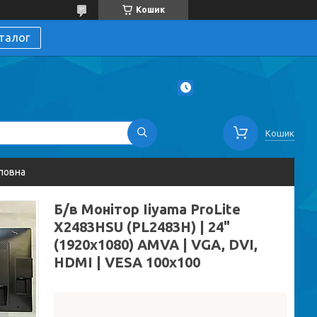
Кошик
талог
Кошик
ловна
Б/в Монітор Iiyama ProLite
X2483HSU (PL2483H) | 24"
(1920x1080) AMVA | VGA, DVI,
HDMI | VESA 100x100