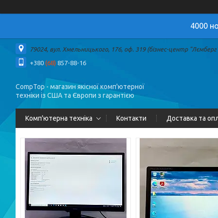
4000 но
79024, вул. Хмельницького, 176, оф. 319 (бізнес-центр "Лємберг")
+380
(68)
857-88-16
CompTop - магазин якісної комп'ютерної
техніки із США та Європи з гарантією
Комп'ютерна техніка
Контакти
Доставка та оп