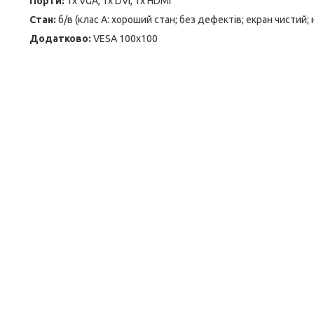
Порти:
1x VGA, 1x DVI, 1x HDMI
Стан:
б/в (клас А: хороший стан; без дефектів; екран чистий;
Додатково:
VESA 100x100