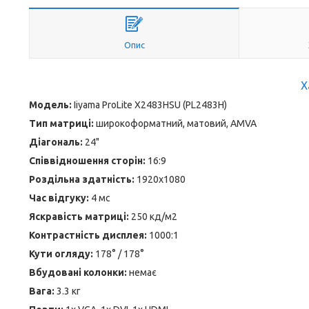
Опис
Х
Модель:
Iiyama ProLite X2483HSU (PL2483H)
Тип матриці:
широкоформатний, матовий, AMVA
Діагональ:
24"
Співвідношення сторін:
16:9
Роздільна здатність:
1920x1080
Час відгуку:
4 мс
Яскравість матриці:
250 кд/м2
Контрастність дисплея:
1000:1
Кути огляду:
178° / 178°
Вбудовані колонки:
немає
Вага:
3.3 кг