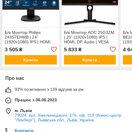
Б/в Монітор Philips
Б/в Монітор AOC 25G3ZM
Б/в 
243S7EHMB | 24"
| 25" (1920x1080) IPS |
BE2
(1920x1080) IPS | HDMI,
HDMI, DP, Audio | VESA
(192
DP, VGA, USB 3.0, USB
100x100 | Pivot
DP, 
3 505
5 833
4 6
₴
₴
Type-B, Audio | 2W | VESA
2W |
100x100 | Pivot
Купити
Купити
Про нас
93% позитивних з 139 відгуків за рік
Працює з 06.06.2023
м. Львів
79024, вул. Хмельницького, 176, оф. 319 (бізнес-центр
"Лємберг"), Львівська обл., Львів, Україна
Контакти