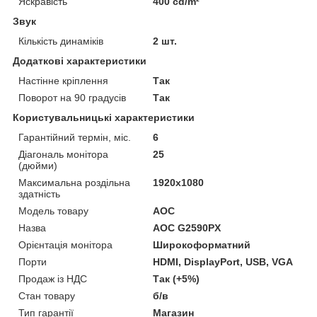
Яскравість
400 cd/m²
Звук
Кількість динаміків
2 шт.
Додаткові характеристики
Настінне кріплення
Так
Поворот на 90 градусів
Так
Користувальницькі характеристики
Гарантійний термін, міс.
6
Діагональ монітора
25
(дюйми)
Максимальна роздільна
1920x1080
здатність
Модель товару
AOC
Назва
AOC G2590PX
Орієнтація монітора
Широкоформатний
Порти
HDMI, DisplayPort, USB, VGA
Продаж із НДС
Так (+5%)
Стан товару
б/в
Тип гарантії
Магазин