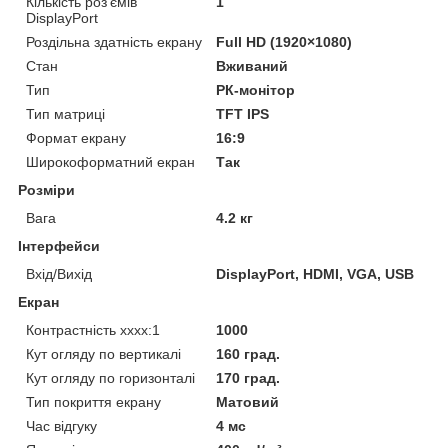
Кількість роз'ємів
1
DisplayPort
Роздільна здатність екрану
Full HD (1920×1080)
Стан
Вживаний
Тип
РК-монітор
Тип матриці
TFT IPS
Формат екрану
16:9
Широкоформатний екран
Так
Розміри
Вага
4.2 кг
Інтерфейси
Вхід/Вихід
DisplayPort, HDMI, VGA, USB
Екран
Контрастність хххх:1
1000
Кут огляду по вертикалі
160 град.
Кут огляду по горизонталі
170 град.
Тип покриття екрану
Матовий
Час відгуку
4 мс