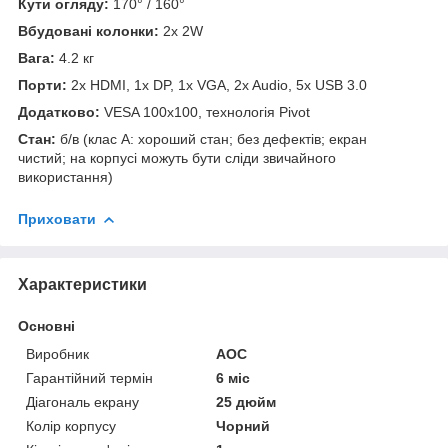
Кути огляду:
170° / 160°
Вбудовані колонки:
2x 2W
Вага:
4.2 кг
Порти:
2x HDMI, 1x DP, 1x VGA, 2x Audio, 5x USB 3.0
Додатково:
VESA 100x100, технологія Pivot
Стан:
б/в (клас А: хороший стан; без дефектів; екран
чистий; на корпусі можуть бути сліди звичайного
використання)
Приховати
Характеристики
Основні
Виробник
AOC
Гарантійний термін
6 міс
Діагональ екрану
25 дюйм
Колір корпусу
Чорний