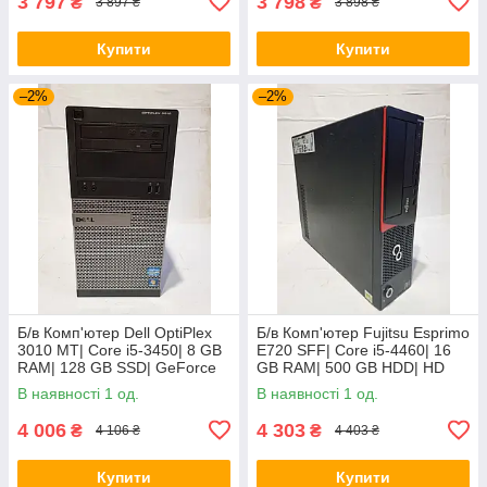
3 797
3 798
₴
₴
3 897 ₴
3 898 ₴
Купити
Купити
–2%
–2%
Б/в Комп'ютер Dell OptiPlex
Б/в Комп'ютер Fujitsu Esprimo
3010 MT| Core i5-3450| 8 GB
E720 SFF| Core i5-4460| 16
RAM| 128 GB SSD| GeForce
GB RAM| 500 GB HDD| HD
8400 GS 512MB
4600
В наявності 1 од.
В наявності 1 од.
4 006
4 303
₴
₴
4 106 ₴
4 403 ₴
Купити
Купити