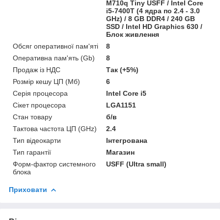
M710q Tiny USFF / Intel Core
i5-7400T (4 ядра по 2.4 - 3.0
GHz) / 8 GB DDR4 / 240 GB
SSD / Intel HD Graphics 630 /
Блок живлення
Обсяг оперативної пам'яті
8
Оперативна пам'ять (Gb)
8
Продаж із НДС
Так (+5%)
Розмір кешу ЦП (Мб)
6
Серія процесора
Intel Core i5
Сікет процесора
LGA1151
Стан товару
б/в
Тактова частота ЦП (GHz)
2.4
Тип відеокарти
Інтегрована
Тип гарантії
Магазин
Форм-фактор системного
USFF (Ultra small)
блока
Приховати