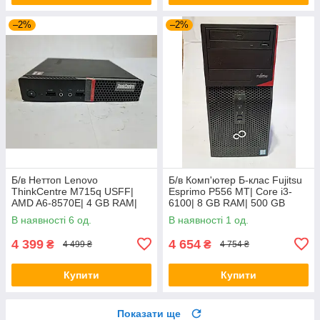
–2%
–2%
Б/в Неттоп Lenovo
Б/в Комп'ютер Б-клас Fujitsu
ThinkCentre M715q USFF|
Esprimo P556 MT| Core i3-
AMD A6-8570E| 4 GB RAM|
6100| 8 GB RAM| 500 GB
128 GB SSD| Radeon R5
HDD| HD 530
В наявності 6 од.
В наявності 1 од.
4 399
4 654
₴
₴
4 499 ₴
4 754 ₴
Купити
Купити
Показати ще