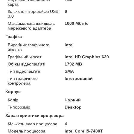
карта
Кількість інтерфейсів USB
6
3.0
Максимальна швидкість
1000 Мбіт/с
мережевого адаптера
Графіка
Виробник графічного
Intel
чіпсета
Графічний чіпсет
Intel HD Graphics 630
Об`єм відеопам'яті
1792 MB
Тип відеопам'яті
SMA
Тип графічного
Інтегрований
контролера
Корпус
Колір
Чорний
Типорозмір
Desktop
Характеристики процесора
Кількість ядер процесора
4
Модель процесора
Intel Core i5-7400T