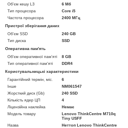
Об'єм кешу L3
6 Мб
Тип процесора
Core i5
Частота процесора
2400 МГц
Пристрої зберігання даних
Об'єм SSD
240 GB
Тип диска
SSD
Оперативна пам'ять
Об'єм оперативної пам'яті
8 GB
Тип оперативної пам'яті
DDR4
Користувальницькі характеристики
Гарантійний термін, міс.
6
Інше
NM061547
Жорсткий диск (Gb)
240 SSD
Кількість ядер ЦП
4
Ліцензійна наклейка
Немає
Модель товару
Lenovo ThinkCentre M710q
Tiny USFF
Назва
Неттоп Lenovo ThinkCentre