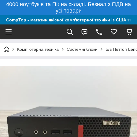
4000 ноутбуків та ПК на складі. Безнал з ПДВ на
усі товари
CompTop - магазин якісної комп'ютерної техніки із США та 
Комп'ютерна техніка
Системні блоки
Б/в Неттоп Len