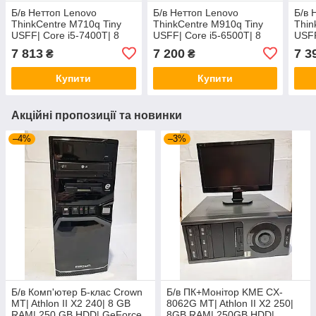
Б/в Неттоп Lenovo
Б/в Неттоп Lenovo
Б/в 
ThinkCentre M710q Tiny
ThinkCentre M910q Tiny
Thin
USFF| Core i5-7400T| 8
USFF| Core i5-6500T| 8
USFF
GB RAM| 120 GB SSD| HD
GB RAM| 240 GB SSD| HD
GB 
7 813
7 200
7 3
₴
₴
630
530
530
Купити
Купити
Акційні пропозиції та новинки
–4%
–3%
Б/в Комп'ютер Б-клас Crown
Б/в ПК+Монітор KME CX-
MT| Athlon II X2 240| 8 GB
8062G MT| Athlon II X2 250|
RAM| 250 GB HDD| GeForce
8GB RAM| 250GB HDD|