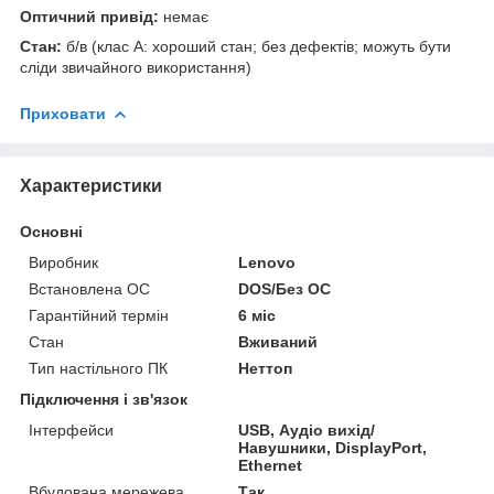
Оптичний привід:
немає
Стан:
б/в (клас А: хороший стан; без дефектів; можуть бути
сліди звичайного використання)
Приховати
Характеристики
Основні
Виробник
Lenovo
Встановлена ОС
DOS/Без ОС
Гарантійний термін
6 міс
Стан
Вживаний
Тип настільного ПК
Неттоп
Підключення і зв'язок
Інтерфейси
USB, Аудіо вихід/
Навушники, DisplayPort,
Ethernet
Вбудована мережева
Так