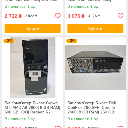
GT 440 1GB
7025+Phil 160E| 16" 1366x768
В наявності 1 од.
В наявності 1 од.
| VGA
2 722
3 076
₴
₴
2 822 ₴
3 176 ₴
Купити
Купити
–3%
–3%
Б/в Комп'ютер Б-клас Crown
Б/в Комп'ютер Б-клас Dell
MT| AMD A8-7600| 8 GB RAM|
OptiPlex 790 SFF| Core i5-
500 GB HDD| Radeon R7
2400| 8 GB RAM| 250 GB
HDD| GeForce GT 610 2GB
В наявності 3 од.
В наявності 1 од.