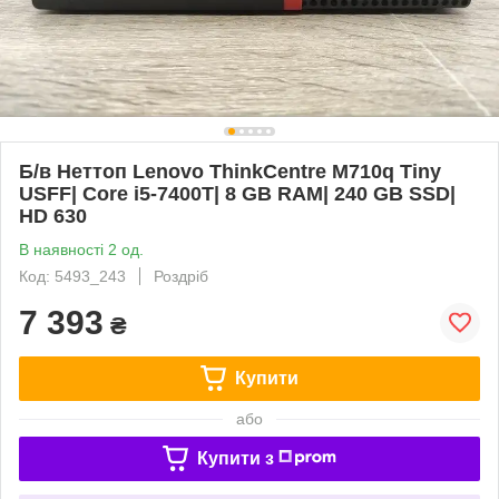
Б/в Неттоп Lenovo ThinkCentre M710q Tiny
USFF| Core i5-7400T| 8 GB RAM| 240 GB SSD|
HD 630
В наявності 2 од.
Код: 5493_243
Роздріб
7 393
₴
Купити
або
Купити з