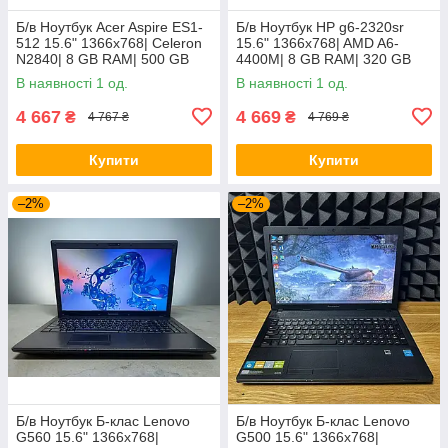
Б/в Ноутбук Acer Aspire ES1-
Б/в Ноутбук HP g6-2320sr
512 15.6" 1366x768| Celeron
15.6" 1366x768| AMD A6-
N2840| 8 GB RAM| 500 GB
4400M| 8 GB RAM| 320 GB
HDD| HD
HDD| Radeon HD 7520G
В наявності 1 од.
В наявності 1 од.
4 667
4 669
₴
₴
4 767 ₴
4 769 ₴
Купити
Купити
–2%
–2%
Б/в Ноутбук Б-клас Lenovo
Б/в Ноутбук Б-клас Lenovo
G560 15.6" 1366x768|
G500 15.6" 1366x768|