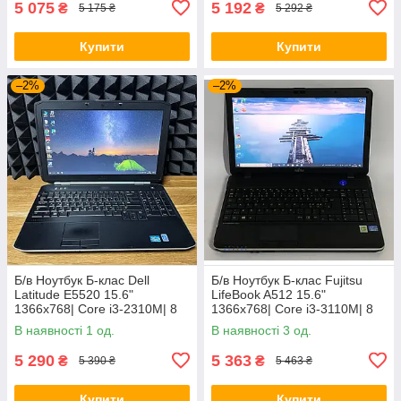
5 075
5 192
₴
₴
5 175 ₴
5 292 ₴
Купити
Купити
–2%
–2%
Б/в Ноутбук Б-клас Dell
Б/в Ноутбук Б-клас Fujitsu
Latitude E5520 15.6"
LifeBook A512 15.6"
1366x768| Core i3-2310M| 8
1366x768| Core i3-3110M| 8
GB RAM| 128 GB SSD| HD
GB RAM| 320 GB HDD| HD
В наявності 1 од.
В наявності 3 од.
3000
4000
5 290
5 363
₴
₴
5 390 ₴
5 463 ₴
Купити
Купити