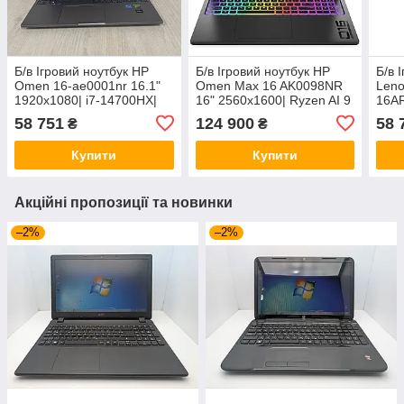
Б/в Ігровий ноутбук HP
Б/в Ігровий ноутбук HP
Б/в 
Omen 16-ae0001nr 16.1"
Omen Max 16 AK0098NR
Leno
1920x1080| i7-14700HX|
16" 2560x1600| Ryzen AI 9
16AR
16GB RAM| 512GB SSD|
HX 375| 32GB RAM|
Ryze
58 751
124 900
58 
₴
₴
RTX 4070 8GB
1000GB SSD| RTX 5080
RAM
16GB
407
Купити
Купити
Акційні пропозиції та новинки
–2%
–2%