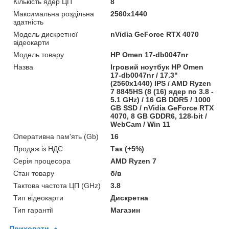
Кількість ядер ЦП
8
Максимальна роздільна
2560x1440
здатність
Модель дискретної
nVidia GeForce RTX 4070
відеокарти
Модель товару
HP Omen 17-db0047nr
Назва
Ігровий ноутбук HP Omen
17-db0047nr / 17.3"
(2560x1440) IPS / AMD Ryzen
7 8845HS (8 (16) ядер по 3.8 -
5.1 GHz) / 16 GB DDR5 / 1000
GB SSD / nVidia GeForce RTX
4070, 8 GB GDDR6, 128-bit /
WebCam / Win 11
Оперативна пам'ять (Gb)
16
Продаж із НДС
Так (+5%)
Серія процесора
AMD Ryzen 7
Стан товару
б/в
Тактова частота ЦП (GHz)
3.8
Тип відеокарти
Дискретна
Тип гарантії
Магазин
Приховати