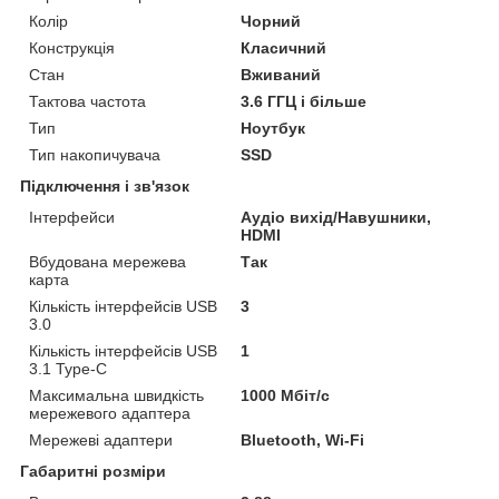
Колір
Чорний
Конструкція
Класичний
Стан
Вживаний
Тактова частота
3.6 ГГЦ і більше
Тип
Ноутбук
Тип накопичувача
SSD
Підключення і зв'язок
Інтерфейси
Аудіо вихід/Навушники,
HDMI
Вбудована мережева
Так
карта
Кількість інтерфейсів USB
3
3.0
Кількість інтерфейсів USB
1
3.1 Type-C
Максимальна швидкість
1000 Мбіт/с
мережевого адаптера
Мережеві адаптери
Bluetooth, Wi-Fi
Габаритні розміри