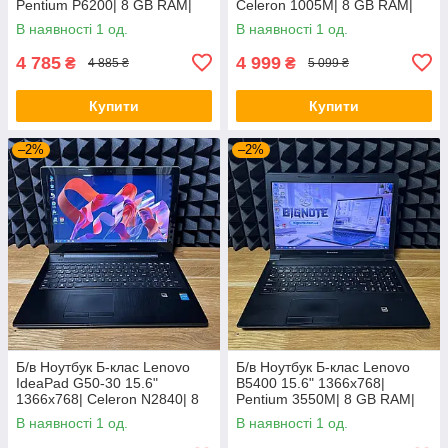
Pentium P6200| 8 GB RAM|
Celeron 1005M| 8 GB RAM|
120 GB SSD| HD
128 GB SSD| HD
В наявності 1 од.
В наявності 1 од.
4 785
4 999
₴
₴
4 885 ₴
5 099 ₴
Купити
Купити
–2%
–2%
Б/в Ноутбук Б-клас Lenovo
Б/в Ноутбук Б-клас Lenovo
IdeaPad G50-30 15.6"
B5400 15.6" 1366x768|
1366x768| Celeron N2840| 8
Pentium 3550M| 8 GB RAM|
GB RAM| 128 GB SSD| HD
128 GB SSD| HD
В наявності 1 од.
В наявності 1 од.