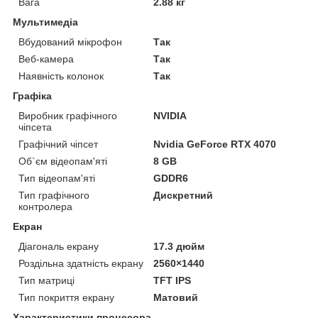
Вага
2.88 кг
Мультимедіа
Вбудований мікрофон
Так
Веб-камера
Так
Наявність колонок
Так
Графіка
Виробник графічного
NVIDIA
чіпсета
Графічний чіпсет
Nvidia GeForce RTX 4070
Об`єм відеопам'яті
8 GB
Тип відеопам'яті
GDDR6
Тип графічного
Дискретний
контролера
Екран
Діагональ екрану
17.3 дюйм
Роздільна здатність екрану
2560×1440
Тип матриці
TFT IPS
Тип покриття екрану
Матовий
Характеристики процесора