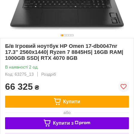
Б/в Ігровий ноутбук HP Omen 17-db0047nr
17.3" 2560x1440| Ryzen 7 8845HS| 16GB RAM|
1000GB SSD| RTX 4070 8GB
В наявності 2 од.
Код: 63275_13
Роздріб
66 325
₴
Купити
або
Купити з