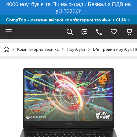
4000 ноутбуків та ПК на складі. Безнал з ПДВ на
усі товари
CompTop - магазин якісної комп'ютерної техніки із США та 
Комп'ютерна техніка
Ноутбуки
Б/в Ігровий ноутбук