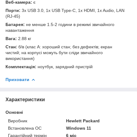
Веб-камера:
є
Порти:
3x USB 3.0, 1x USB Type-C, 1x HDMI, 1x Audio, LAN
(RJ-45)
Батарея:
не менше 1.5-2 години в режимі звичайного
навантаження
Вага:
2.88 кг
Стан:
б/в (клас А: хороший стан; без дефектів; екран
чистий; на корпусі можуть бути сліди звичайного
використання)
Комплектація:
ноутбук, зарядний пристрій
Приховати
Характеристики
Основні
Виробник
Hewlett Packard
Встановлена ОС
Windows 11
Гарантійний термін
6 міс