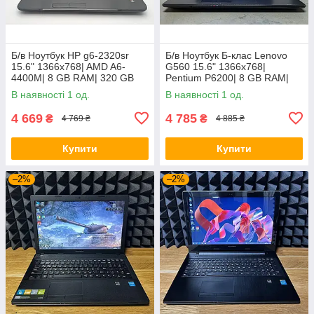
Б/в Ноутбук HP g6-2320sr
Б/в Ноутбук Б-клас Lenovo
15.6" 1366x768| AMD A6-
G560 15.6" 1366x768|
4400M| 8 GB RAM| 320 GB
Pentium P6200| 8 GB RAM|
HDD| Radeon HD 7520G
120 GB SSD| HD
В наявності 1 од.
В наявності 1 од.
4 669
4 785
₴
₴
4 769 ₴
4 885 ₴
Купити
Купити
–2%
–2%