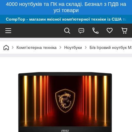
4000 ноутбуків та ПК на складі. Безнал з ПДВ на
усі товари
CompTop - магазин якісної комп'ютерної техніки із США та 
Комп'ютерна техніка
Ноутбуки
Б/в Ігровий ноутбук