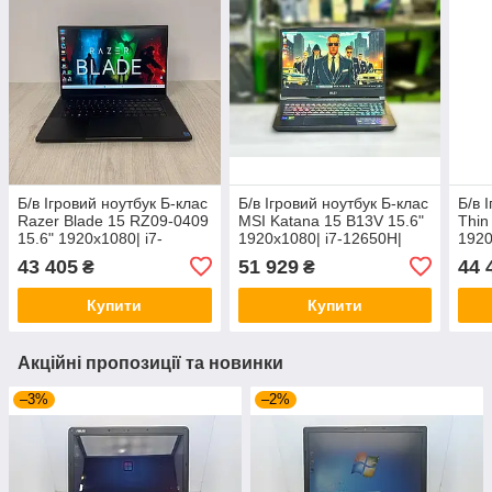
Б/в Ігровий ноутбук Б-клас
Б/в Ігровий ноутбук Б-клас
Б/в 
Razer Blade 15 RZ09-0409
MSI Katana 15 B13V 15.6"
Thin
15.6" 1920x1080| i7-
1920x1080| i7-12650H|
1920
11800H| 16GB RAM|
16GB RAM| 512GB SSD|
1342
43 405
51 929
44 
₴
₴
1000GB SSD NVMe| RTX
RTX 4070 8GB
GB 
3070 8GB
406
Купити
Купити
Акційні пропозиції та новинки
–3%
–2%