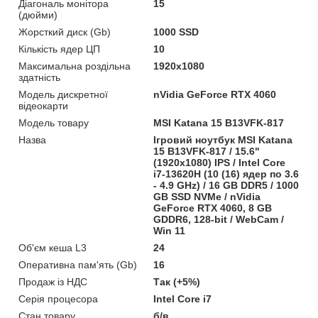
Діагональ монітора
15
(дюйми)
Жорсткий диск (Gb)
1000 SSD
Кількість ядер ЦП
10
Максимальна роздільна
1920x1080
здатність
Модель дискретної
nVidia GeForce RTX 4060
відеокарти
Модель товару
MSI Katana 15 B13VFK-817
Назва
Ігровий ноутбук MSI Katana
15 B13VFK-817 / 15.6"
(1920x1080) IPS / Intel Core
i7-13620H (10 (16) ядер по 3.6
- 4.9 GHz) / 16 GB DDR5 / 1000
GB SSD NVMe / nVidia
GeForce RTX 4060, 8 GB
GDDR6, 128-bit / WebCam /
Win 11
Об'єм кеша L3
24
Оперативна пам'ять (Gb)
16
Продаж із НДС
Так (+5%)
Серія процесора
Intel Core i7
Стан товару
б/в