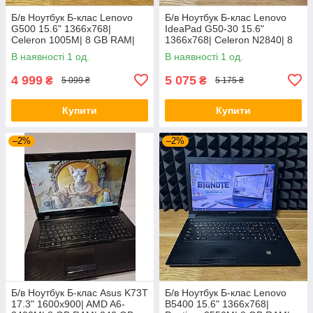
Б/в Ноутбук Б-клас Lenovo
Б/в Ноутбук Б-клас Lenovo
G500 15.6" 1366x768|
IdeaPad G50-30 15.6"
Celeron 1005M| 8 GB RAM|
1366x768| Celeron N2840| 8
128 GB SSD| HD
GB RAM| 128 GB SSD| HD
В наявності 1 од.
В наявності 1 од.
4 999
5 075
₴
₴
5 099 ₴
5 175 ₴
Купити
Купити
–2%
–2%
Б/в Ноутбук Б-клас Asus K73T
Б/в Ноутбук Б-клас Lenovo
17.3" 1600x900| AMD A6-
B5400 15.6" 1366x768|