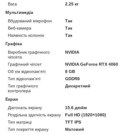
Вага
2.25 кг
Мультимедіа
Вбудований мікрофон
Так
Веб-камера
Так
Наявність колонок
Так
Графіка
Виробник графічного
NVIDIA
чіпсета
Графічний чіпсет
NVIDIA GeForce RTX 4060
Об`єм відеопам'яті
8 GB
Тип відеопам'яті
GDDR6
Тип графічного
Дискретний
контролера
Екран
Діагональ екрану
15.6 дюйм
Роздільна здатність екрану
Full HD (1920×1080)
Тип матриці
TFT IPS
Тип покриття екрану
Матовий