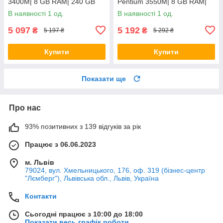
3400M| 8 GB RAM| 240 GB
Pentium 3550M| 8 GB RAM|
SSD + 500 GB HDD| Radeon
128 GB SSD| HD
В наявності 1 од.
В наявності 1 од.
HD 6520G
5 097
5 192
₴
₴
5 197 ₴
5 292 ₴
Купити
Купити
Показати ще
Про нас
93% позитивних з 139 відгуків за рік
Працює з 06.06.2023
м. Львів
79024, вул. Хмельницького, 176, оф. 319 (бізнес-центр
"Лємберг"), Львівська обл., Львів, Україна
Контакти
Сьогодні працює з 10:00 до 18:00
Показати весь графік роботи