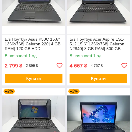
Б/в Ноутбук Asus K50C 15.6"
Б/в Ноутбук Acer Aspire ES1-
1366x768| Celeron 220| 4 GB
512 15.6" 1366x768| Celeron
RAM| 120 GB HDD|
N2840| 8 GB RAM| 500 GB
HDD| HD
В наявності 1 од.
В наявності 1 од.
2 799
4 667
₴
₴
2 899 ₴
4 767 ₴
Купити
Купити
–2%
–2%