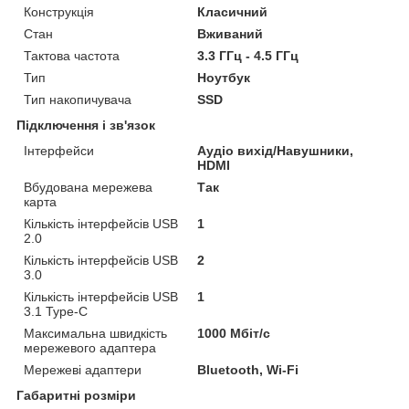
Конструкція
Класичний
Стан
Вживаний
Тактова частота
3.3 ГГц - 4.5 ГГц
Тип
Ноутбук
Тип накопичувача
SSD
Підключення і зв'язок
Інтерфейси
Аудіо вихід/Навушники,
HDMI
Вбудована мережева
Так
карта
Кількість інтерфейсів USB
1
2.0
Кількість інтерфейсів USB
2
3.0
Кількість інтерфейсів USB
1
3.1 Type-C
Максимальна швидкість
1000 Мбіт/с
мережевого адаптера
Мережеві адаптери
Bluetooth, Wi-Fi
Габаритні розміри