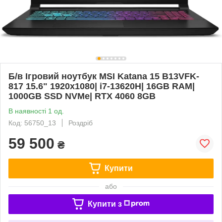
Б/в Ігровий ноутбук MSI Katana 15 B13VFK-
817 15.6" 1920x1080| i7-13620H| 16GB RAM|
1000GB SSD NVMe| RTX 4060 8GB
В наявності 1 од.
Код: 56750_13
Роздріб
59 500
₴
Купити
або
Купити з