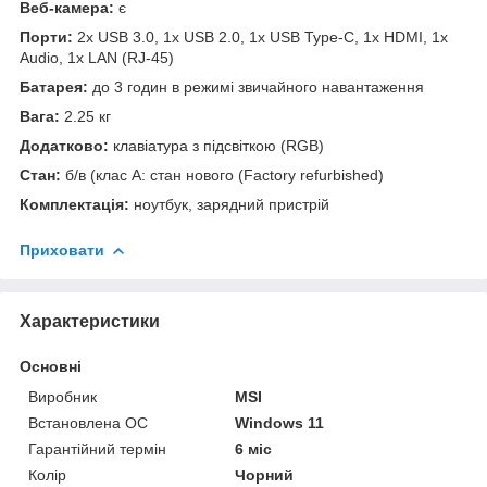
Веб-камера:
є
Порти:
2x USB 3.0, 1x USB 2.0, 1x USB Type-C, 1x HDMI, 1x
Audio, 1x LAN (RJ-45)
Батарея:
до 3 годин в режимі звичайного навантаження
Вага:
2.25 кг
Додатково:
клавіатура з підсвіткою (RGB)
Стан:
б/в (клас А: стан нового (Factory refurbished)
Комплектація:
ноутбук, зарядний пристрій
Приховати
Характеристики
Основні
Виробник
MSI
Встановлена ОС
Windows 11
Гарантійний термін
6 міс
Колір
Чорний