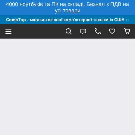
4000 ноутбуків та ПК на складі. Безнал з ПДВ на
усі товари
CompTop - магазин якісної комп'ютерної техніки із США та 