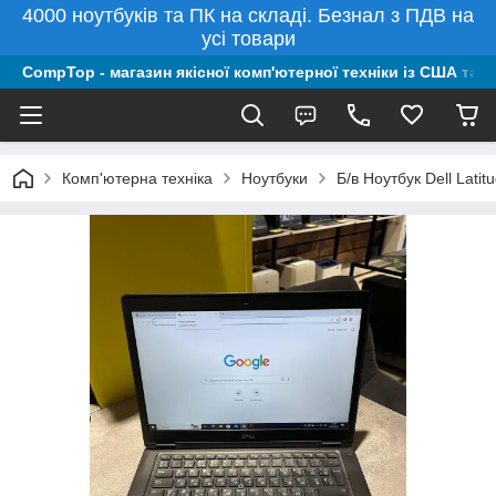
4000 ноутбуків та ПК на складі. Безнал з ПДВ на
усі товари
CompTop - магазин якісної комп'ютерної техніки із США та 
Комп'ютерна техніка
Ноутбуки
Б/в Ноутбук Dell Lat