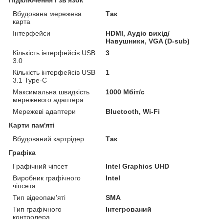
Вбудована мережева
Так
карта
Інтерфейси
HDMI, Аудіо вихід/
Навушники, VGA (D-sub)
Кількість інтерфейсів USB
3
3.0
Кількість інтерфейсів USB
1
3.1 Type-C
Максимальна швидкість
1000 Мбіт/с
мережевого адаптера
Мережеві адаптери
Bluetooth, Wi-Fi
Карти пам'яті
Вбудований картрідер
Так
Графіка
Графічний чіпсет
Intel Graphics UHD
Виробник графічного
Intel
чіпсета
Тип відеопам'яті
SMA
Тип графічного
Інтегрований
контролера