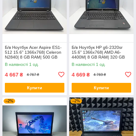
Б/в Ноутбук Acer Aspire ES1-
Б/в Ноутбук HP g6-2320sr
512 15.6" 1366x768| Celeron
15.6" 1366x768| AMD A6-
N2840| 8 GB RAM| 500 GB
4400M| 8 GB RAM| 320 GB
HDD| HD
HDD| Radeon HD 7520G
В наявності 1 од.
В наявності 1 од.
4 667
4 669
₴
₴
4 767 ₴
4 769 ₴
Купити
Купити
–2%
–2%