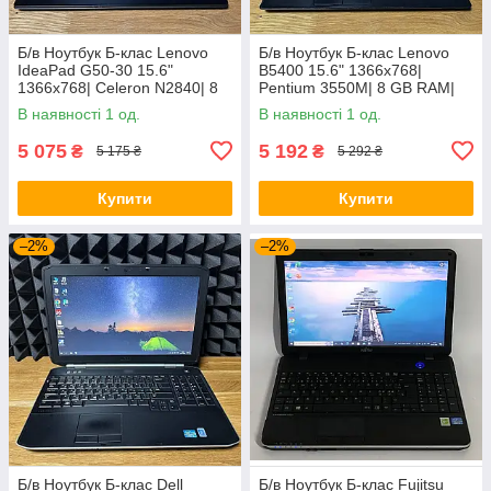
Б/в Ноутбук Б-клас Lenovo
Б/в Ноутбук Б-клас Lenovo
IdeaPad G50-30 15.6"
B5400 15.6" 1366x768|
1366x768| Celeron N2840| 8
Pentium 3550M| 8 GB RAM|
GB RAM| 128 GB SSD| HD
128 GB SSD| HD
В наявності 1 од.
В наявності 1 од.
5 075
5 192
₴
₴
5 175 ₴
5 292 ₴
Купити
Купити
–2%
–2%
Б/в Ноутбук Б-клас Dell
Б/в Ноутбук Б-клас Fujitsu