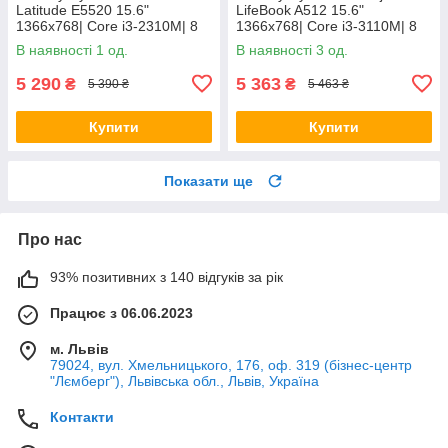
Latitude E5520 15.6"
LifeBook A512 15.6"
1366x768| Core i3-2310M| 8
1366x768| Core i3-3110M| 8
GB RAM| 128 GB SSD| HD
GB RAM| 320 GB HDD| HD
В наявності 1 од.
В наявності 3 од.
3000
4000
5 290
5 363
₴
₴
5 390 ₴
5 463 ₴
Купити
Купити
Показати ще
Про нас
93% позитивних з 140 відгуків за рік
Працює з 06.06.2023
м. Львів
79024, вул. Хмельницького, 176, оф. 319 (бізнес-центр
"Лємберг"), Львівська обл., Львів, Україна
Контакти