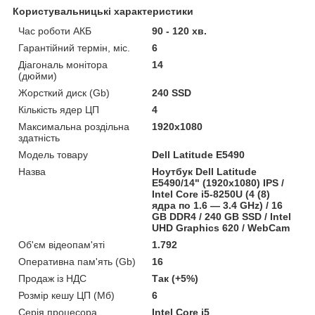
Користувальницькі характеристики
Час роботи АКБ
90 - 120 хв.
Гарантійний термін, міс.
6
Діагональ монітора
14
(дюйми)
Жорсткий диск (Gb)
240 SSD
Кількість ядер ЦП
4
Максимальна роздільна
1920x1080
здатність
Модель товару
Dell Latitude E5490
Назва
Ноутбук Dell Latitude
E5490/14" (1920x1080) IPS /
Intel Core i5-8250U (4 (8)
ядра по 1.6 — 3.4 GHz) / 16
GB DDR4 / 240 GB SSD / Intel
UHD Graphics 620 / WebCam
Об'єм відеопам'яті
1.792
Оперативна пам'ять (Gb)
16
Продаж із НДС
Так (+5%)
Розмір кешу ЦП (Мб)
6
Серія процесора
Intel Core i5