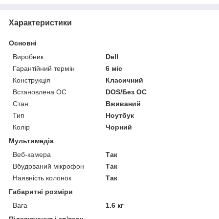
Характеристики
Основні
Виробник
Dell
Гарантійний термін
6 міс
Конструкція
Класичний
Встановлена ОС
DOS/Без ОС
Стан
Вживаний
Тип
Ноутбук
Колір
Чорний
Мультимедіа
Веб-камера
Так
Вбудований мікрофон
Так
Наявність колонок
Так
Габаритні розміри
Вага
1.6 кг
Підключення і зв'язок