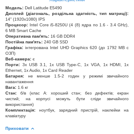
Модель:
Dell Latitude E5490
Дисплей (діагональ, роздільна здатність, тип матриці):
14" (1920x1080) IPS
Процесор:
Intel Core i5-8250U (4 (8) ядра по 1.6 - 3.4 GHz),
6 MB Smart Cache
Оперативна пам'ять:
16 GB DDR4
Постійна пам'ять:
240 GB SSD
Графіка:
інтегрована Intel UHD Graphics 620 (до 1792 MB с
ОЗП)
Веб-камера:
є
Порти:
3x USB 3.1, 1x USB Type-C, 1x VGA, 1x HDMI, 1x
Ethernet, 1x Audio, 1x Card Reader
Батарея:
не менше 1.5-2 годин у режимі звичайного
навантаження
Вага:
1.6 кг
Стан:
б/в (клас А: хороший стан; без дефектів; екран
чистий; на корпусі можуть бути сліди звичайного
використання)
Комплектація:
ноутбук, зарядний пристрій, наклейки на
клавіатуру
Приховати