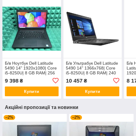
Б/в Ноутбук Dell Latitude
Б/в Ультрабук Dell Latitude
Б/в 
5490 14" 1920x1080| Core
5490 14" 1366x768| Core
Lati
i5-8250U| 8 GB RAM| 256
i5-8250U| 8 GB RAM| 240
1920
GB SSD| UHD 620
GB SSD| UHD 620
8 GB
9 398
10 457
8 1
₴
₴
UHD
Купити
Купити
Акційні пропозиції та новинки
–2%
–2%