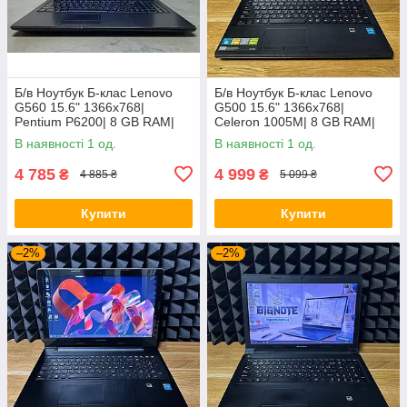
Б/в Ноутбук Б-клас Lenovo
Б/в Ноутбук Б-клас Lenovo
G560 15.6" 1366x768|
G500 15.6" 1366x768|
Pentium P6200| 8 GB RAM|
Celeron 1005M| 8 GB RAM|
120 GB SSD| HD
128 GB SSD| HD
В наявності 1 од.
В наявності 1 од.
4 785
4 999
₴
₴
4 885 ₴
5 099 ₴
Купити
Купити
–2%
–2%