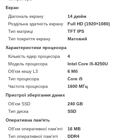
Екран
Діагональ екрану
14 дюйм
Роздільна здатність екрану
Full HD (1920×1080)
Тип матриці
TFT IPS
Тип покриття екрану
Матовий
Характеристики процесора
Кількість ядер процесора
4
Модель процесора
Intel Core i5-8250U
Об'єм кешу L3
6 Мб
Тип процесора
Core i5
Частота процесора
1600 МГц
Пристрої зберігання даних
Об'єм SSD
240 GB
Тип диска
SSD
Оперативна пам'ять
Об'єм оперативної пам'яті
16 MB
Тип оперативної пам'яті
DDR4